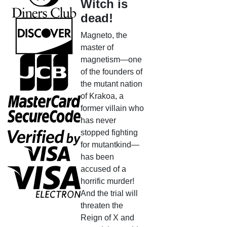
Witch is
dead!
Magneto, the
master of
magnetism—one
of the founders of
the mutant nation
of Krakoa, a
former villain who
has never
stopped fighting
for mutantkind—
has been
accused of a
horrific murder!
And the trial will
threaten the
Reign of X and