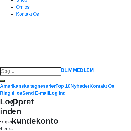
Shop
Om os
Kontakt Os
Søg
BLIV MEDLEM
efter:
Amerikanske tegneserier
Top 10
Nyheder
Kontakt Os
Ring til os
Send E-mail
Log ind
Log
Opret
ind
en
kundekonto
Brugernavn
eller e-