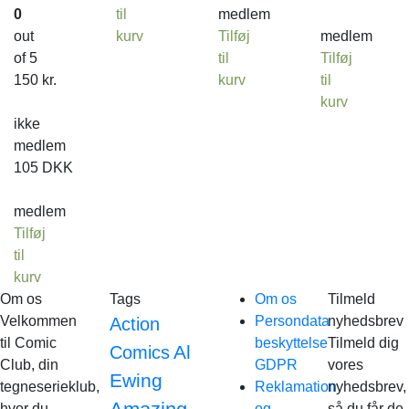
0
til
medlem
out
kurv
Tilføj
medlem
of 5
til
Tilføj
150
kr.
kurv
til
kurv
ikke
medlem
105
DKK
medlem
Tilføj
til
kurv
Om os
Tags
Om os
Tilmeld
Velkommen
Persondata
nyhedsbrev
Action
til Comic
beskyttelse
Tilmeld dig
Al
Comics
Club, din
GDPR
vores
Ewing
tegneserieklub,
Reklamation
nyhedsbrev,
hvor du
og
så du får de