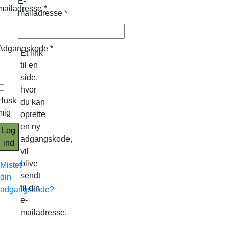
E-
mailadresse
*
mailadresse
*
Adgangskode
*
Et link
til en
side,
hvor
Husk
du kan
mig
oprette
en ny
Log
adgangskode,
ind
vil
blive
Mistet
sendt
din
til din
adgangskode?
e-
mailadresse.