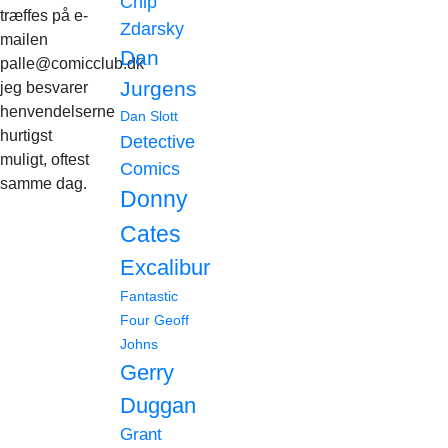
Chip
træffes på e-
Zdarsky
mailen
Dan
palle@comicclub.dk
Jurgens
jeg besvarer
henvendelserne
Dan Slott
hurtigst
Detective
muligt, oftest
Comics
samme dag.
Donny
Cates
Excalibur
Fantastic
Four
Geoff
Johns
Gerry
Duggan
Grant