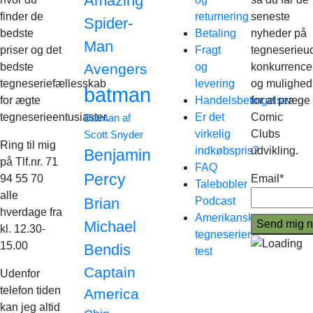
Amazing
finder de
returnering
seneste
Spider-
bedste
Betaling
nyheder på
Man
priser og det
Fragt
tegneserieud
bedste
Avengers
og
konkurrence
tegneseriefællesskab
levering
og mulighed
batman
for ægte
Handelsbetingelser
for at præge
tegneserieentusiaster.
Er det
Comic
Batman af
virkelig
Clubs
Scott Snyder
Ring til mig
indkøbspris?
udvikling.
Benjamin
på Tlf.nr. 71
FAQ
Percy
94 55 70
Email*
Talebobler
alle
Brian
Podcast
hverdage fra
Amerikanske
Michael
kl. 12.30-
tegneserier
15.00
Bendis
test
Captain
Udenfor
telefon tiden
America
kan jeg altid