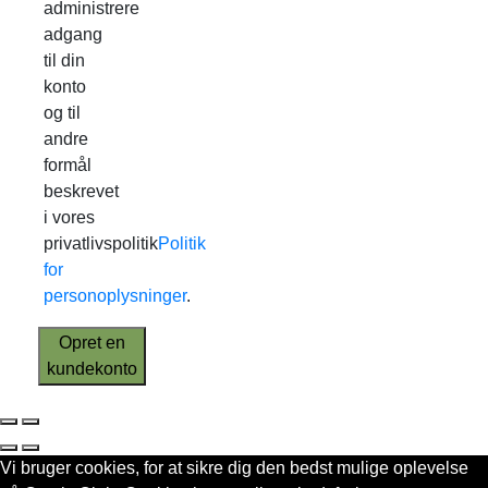
administrere
adgang
til din
konto
og til
andre
formål
beskrevet
i vores
privatlivspolitik
Politik
for
personoplysninger
.
Opret en
kundekonto
Vi bruger cookies, for at sikre dig den bedst mulige oplevelse