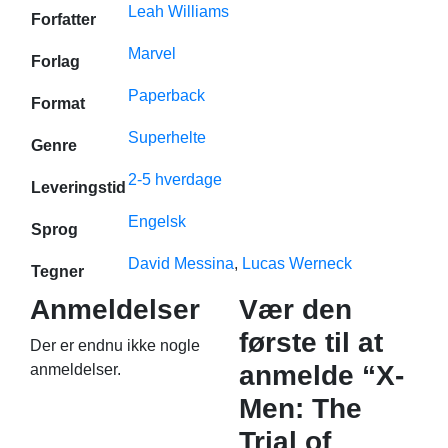
Leah Williams
Forfatter
Marvel
Forlag
Paperback
Format
Superhelte
Genre
2-5 hverdage
Leveringstid
Engelsk
Sprog
David Messina
,
Lucas Werneck
Tegner
Anmeldelser
Vær den
første til at
Der er endnu ikke nogle
anmelde “X-
anmeldelser.
Men: The
Trial of