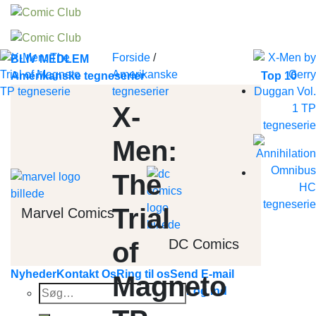
Skip
to
content
Forside
/
BLIV MEDLEM
Amerikanske
Amerikanske tegneserier
Top 10
tegneserier
X-
Men:
The
Trial
Marvel Comics
DC Comics
of
Nyheder
Kontakt Os
Ring til os
Send E-mail
Magneto
Søg
Log ind
efter: