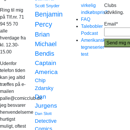
virkelig
Clubs
Scott Snyder
Ring til mig
indkøbspris?
udvikling.
Benjamin
på Tlf.nr. 71
FAQ
Percy
94 55 70
Email*
Talebobler
alle
Brian
Podcast
hverdage fra
Amerikanske
Michael
kl. 12.30-
tegneserier
15.00
Bendis
test
Captain
Udenfor
telefon tiden
America
kan jeg altid
Chip
træffes på e-
Zdarsky
mailen
Dan
palle@comicclub.dk
Jurgens
jeg besvarer
henvendelserne
Dan Slott
hurtigst
Detective
muligt, oftest
Comics