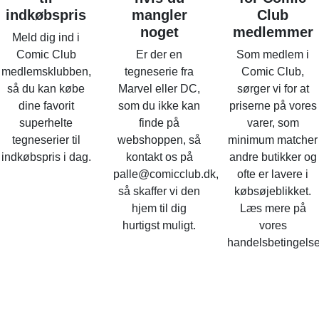
indkøbspris
mangler
Club
noget
medlemmer
Meld dig ind i
Comic Club
Er der en
Som medlem i
medlemsklubben,
tegneserie fra
Comic Club,
så du kan købe
Marvel eller DC,
sørger vi for at
dine favorit
som du ikke kan
priserne på vores
superhelte
finde på
varer, som
tegneserier til
webshoppen, så
minimum matcher
indkøbspris i dag.
kontakt os på
andre butikker og
palle@comicclub.dk,
ofte er lavere i
så skaffer vi den
købsøjeblikket.
hjem til dig
Læs mere på
hurtigst muligt.
vores
handelsbetingelse