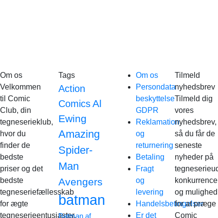
Om os
Tags
Om os
Tilmeld
Velkommen
Persondata
nyhedsbrev
Action
til Comic
beskyttelse
Tilmeld dig
Al
Comics
Club, din
GDPR
vores
Ewing
tegneserieklub,
Reklamation
nyhedsbrev,
Amazing
hvor du
og
så du får de
finder de
returnering
seneste
Spider-
bedste
Betaling
nyheder på
Man
priser og det
Fragt
tegneserieud
bedste
Avengers
og
konkurrence
tegneseriefællesskab
levering
og mulighed
batman
for ægte
Handelsbetingelser
for at præge
tegneserieentusiaster.
Er det
Comic
Batman af