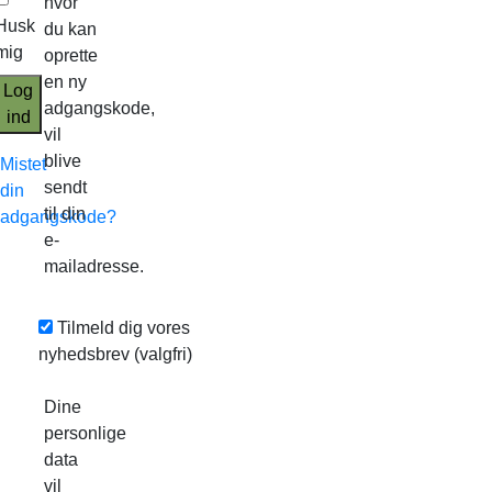
hvor
Husk
du kan
mig
oprette
en ny
Log
adgangskode,
ind
vil
blive
Mistet
sendt
din
til din
adgangskode?
e-
mailadresse.
Tilmeld dig vores
nyhedsbrev
(valgfri)
Dine
personlige
data
vil