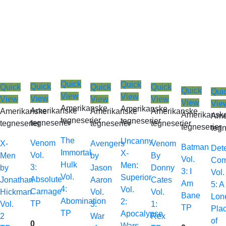
Quick
Quick
Quick
Quick
Quick
Quick
Quick
Qui
View
View
View
View
View
View
View
Vie
Amerikanske
Amerikanske
Amerikanske
Amerikanske
Amerikanske
Amerikanske
Amerikansk
Ame
tegneserier
tegneserier
tegneserier
tegneserier
tegneserier
tegneserier
tegneserier
tegn
The
Uncanny
Venom
X-
Avengers
Venom
Batman
Det
Immortal
X-
Vol.
Men
by
By
Vol.
Com
Hulk
Men:
3:
by
Jason
Donny
3: I
Vol.
Vol.
Superior
Absolute
Jonathan
Aaron
Cates
Am
5: A
4:
Vol.
Carnage
Hickman
Vol.
Vol.
Bane
Lon
Abomination
2:
TP
Vol.
3:
1:
TP
Pla
TP
Apocalypse
2
War
Rex
of
0
Wars