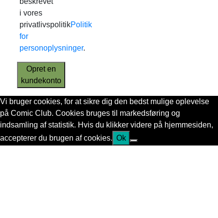
beskrevet
i vores
privatlivspolitik
Politik
for
personoplysninger
.
Opret en
kundekonto
Vi bruger cookies, for at sikre dig den bedst mulige oplevelse
på Comic Club. Cookies bruges til markedsføring og
indsamling af statistik. Hvis du klikker videre på hjemmesiden,
accepterer du brugen af cookies.
Ok