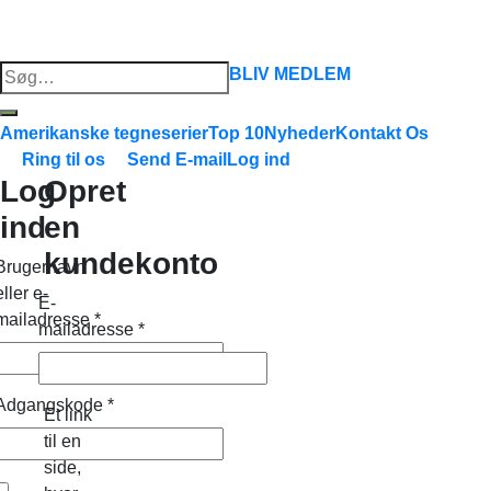
Søg
BLIV MEDLEM
efter:
Amerikanske tegneserier
Top 10
Nyheder
Kontakt Os
Ring til os
Send E-mail
Log ind
Log
Opret
ind
en
kundekonto
Brugernavn
eller e-
E-
mailadresse
*
mailadresse
*
Adgangskode
*
Et link
til en
side,