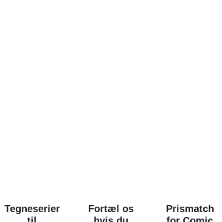
Tegneserier
Fortæl os
Prismatch
til
hvis du
for Comic