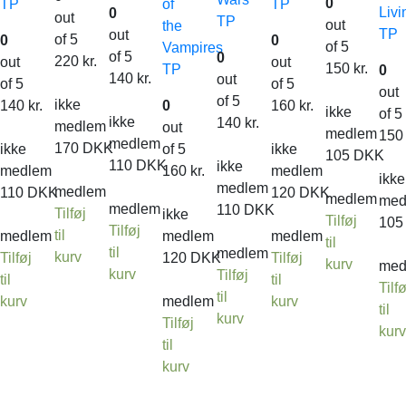
0
TP
of
TP
Livi
0
out
TP
out
the
TP
out
of 5
0
0
of 5
Vampires
of 5
0
220
kr.
out
out
150
kr.
TP
0
140
kr.
out
of 5
of 5
out
of 5
ikke
140
kr.
0
160
kr.
ikke
of 5
ikke
140
kr.
medlem
out
medlem
15
medlem
170
DKK
ikke
of 5
ikke
105
DKK
110
DKK
ikke
medlem
160
kr.
medlem
ikke
medlem
medlem
110
DKK
120
DKK
medlem
med
medlem
110
DKK
Tilføj
ikke
Tilføj
10
Tilføj
til
medlem
medlem
medlem
til
til
medlem
kurv
Tilføj
120
DKK
Tilføj
kurv
med
kurv
Tilføj
til
til
Tilfø
til
kurv
medlem
kurv
til
kurv
Tilføj
kur
til
kurv