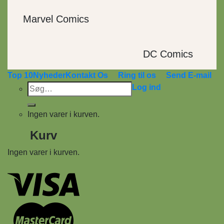
Marvel Comics
DC Comics
Top 10
Nyheder
Kontakt Os
Ring til os
Send E-mail
Søg
Log ind
efter:
Ingen varer i kurven.
Kurv
Ingen varer i kurven.