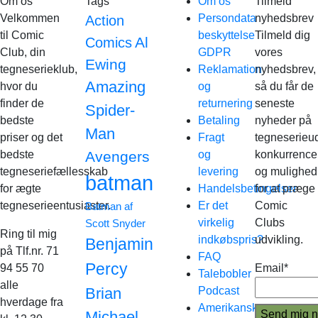
Om os
Tags
Om os
Tilmeld
Velkommen
Persondata
nyhedsbrev
Action
til Comic
beskyttelse
Tilmeld dig
Al
Comics
Club, din
GDPR
vores
Ewing
tegneserieklub,
Reklamation
nyhedsbrev,
Amazing
hvor du
og
så du får de
finder de
returnering
seneste
Spider-
bedste
Betaling
nyheder på
Man
priser og det
Fragt
tegneserieud
bedste
Avengers
og
konkurrence
tegneseriefællesskab
levering
og mulighed
batman
for ægte
Handelsbetingelser
for at præge
tegneserieentusiaster.
Er det
Comic
Batman af
virkelig
Clubs
Scott Snyder
Ring til mig
indkøbspris?
udvikling.
Benjamin
på Tlf.nr. 71
FAQ
Percy
94 55 70
Email*
Talebobler
alle
Brian
Podcast
hverdage fra
Amerikanske
Michael