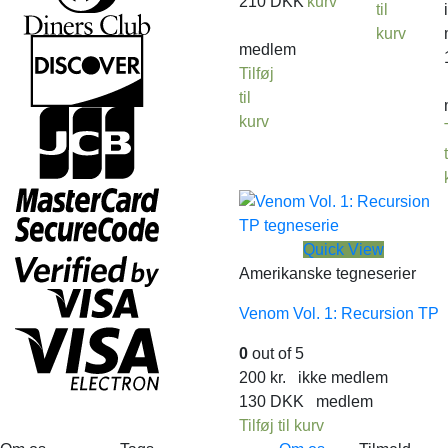
210
DKK
kurv
til
kurv
medlem
Tilføj
til
kurv
t
Quick View
Amerikanske tegneserier
Venom Vol. 1: Recursion TP
0
out of 5
200
kr.
ikke medlem
130
DKK
medlem
Tilføj til kurv