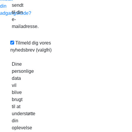
sendt
din
til din
adgangskode?
e-
mailadresse.
Tilmeld dig vores
nyhedsbrev
(valgfri)
Dine
personlige
data
vil
blive
brugt
til at
understøtte
din
oplevelse