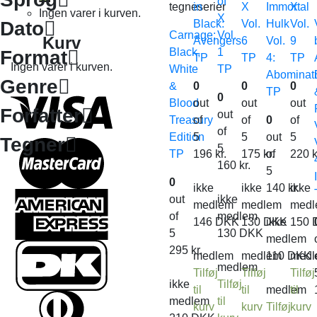
of
tegneserier
in
X
Immortal
X
Ingen varer i kurven.
X
Dato
Black:
Vol.
Hulk
Vol.
Carnage:
Vol.
Kurv
Avengers
6
Vol.
9
Black,
1
Format
TP
TP
4:
TP
Ingen varer i kurven.
White
TP
Abominat
Genre
&
0
0
0
TP
0
Blood
out
out
out
Forfatter
out
Treasury
of
of
0
of
of
Edition
5
5
out
5
Tegner
5
TP
196
kr.
175
kr.
of
220
k
160
kr.
5
0
ikke
ikke
140
kr.
ikke
out
ikke
medlem
medlem
medl
of
medlem
146
DKK
130
DKK
ikke
150
5
130
DKK
medlem
295
kr.
medlem
medlem
110
DKK
medl
medlem
Tilføj
Tilføj
Tilføj
ikke
Tilføj
til
til
medlem
til
medlem
til
kurv
kurv
Tilføj
kurv