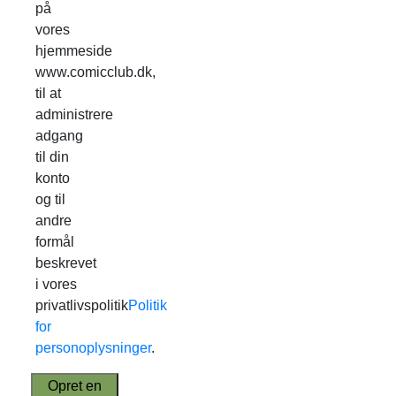
på
vores
hjemmeside
www.comicclub.dk,
til at
administrere
adgang
til din
konto
og til
andre
formål
beskrevet
i vores
privatlivspolitik
Politik
for
personoplysninger
.
Opret en