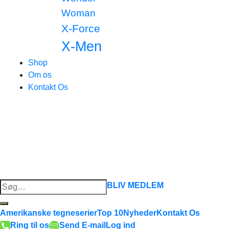
Woman
X-Force
X-Men
Shop
Om os
Kontakt Os
Søg
BLIV MEDLEM
efter:
Amerikanske tegneserier
Top 10
Nyheder
Kontakt Os
Ring til os
Send E-mail
Log ind