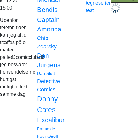
kl. 12.30-
tegneserier
15.00
Bendis
test
Captain
Udenfor
telefon tiden
America
kan jeg altid
Chip
træffes på e-
Zdarsky
mailen
Dan
palle@comicclub.dk
Jurgens
jeg besvarer
henvendelserne
Dan Slott
hurtigst
Detective
muligt, oftest
Comics
samme dag.
Donny
Cates
Excalibur
Fantastic
Four
Geoff