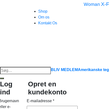
X-F
Woman
Shop
Om os
Kontakt Os
Søg
BLIV MEDLEM
Amerikanske teg
efter:
Log
Opret en
ind
kundekonto
Brugernavn
E-mailadresse
*
eller e-