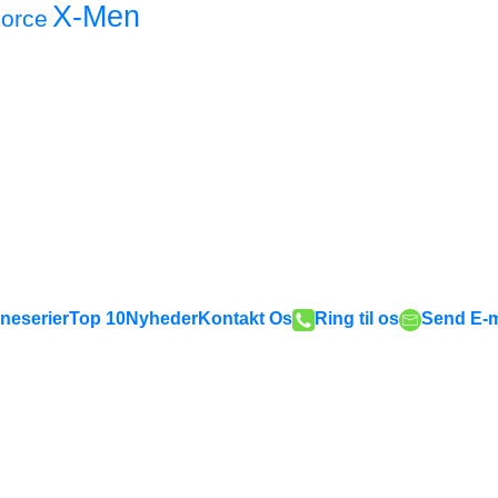
X-Men
orce
neserier
Top 10
Nyheder
Kontakt Os
Ring til os
Send E-m