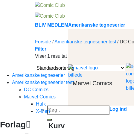
Skip
to
content
BLIV MEDLEM
Amerikanske tegneserier
Forside
/
Amerikanske tegneserier test
/
DC Co
Filter
Viser 1 resultat
Amerikanske tegneserier
Marvel Comics
Amerikanske tegneserier test
DC Comics
Marvel Comics
Hulk
Søg
Log ind
X-Men
efter:
Forlag
Kurv