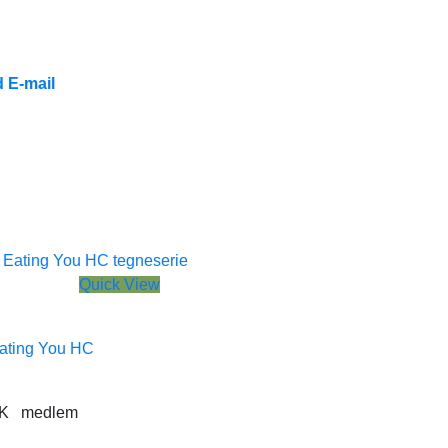
 E-mail
Quick View
Eating You HC
K
medlem