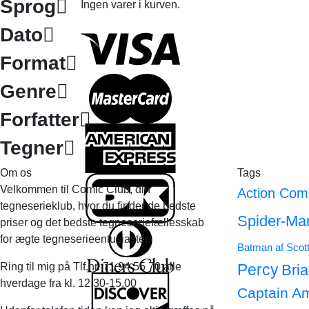
Sprog
Ingen varer i kurven.
Dato
Format
Genre
Forfatter
Tegner
Om os
Tags
Velkommen til Comic Club, din
Action Com
tegneserieklub, hvor du finder de bedste
Spider-Ma
priser og det bedste tegneseriefællesskab
for ægte tegneserieentusiaster.
Batman af Scot
Ring til mig på Tlf.nr. 71 94 55 70 alle
Percy
Bri
hverdage fra kl. 12.30-15.00
Captain A