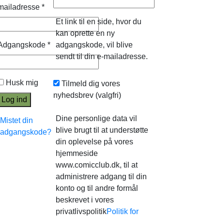
mailadresse
*
Et link til en side, hvor du
kan oprette en ny
Adgangskode
*
adgangskode, vil blive
sendt til din e-mailadresse.
Husk mig
Tilmeld dig vores
nyhedsbrev
(valgfri)
Log ind
Dine personlige data vil
Mistet din
blive brugt til at understøtte
adgangskode?
din oplevelse på vores
hjemmeside
www.comicclub.dk, til at
administrere adgang til din
konto og til andre formål
beskrevet i vores
privatlivspolitik
Politik for