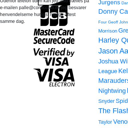
Udenfor telefon tiden kan jeg altid træffes på
Jurgens
Dan
e-mailen palle@comicclub.dk jeg besvarer
Donny Ca
henvendelserne hurtigst muligt, oftest
samme dag.
Four
Geoff John
Gre
Morrison
Harley Q
Jason Aa
Joshua Wi
Ke
League
Marauder
Nightwing
Spi
Snyder
The Flas
Ven
Taylor