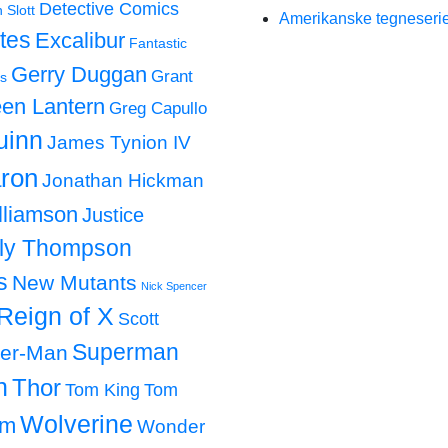
Detective Comics
 Slott
Amerikanske tegneserie
tes
Excalibur
Fantastic
Gerry Duggan
Grant
s
en Lantern
Greg Capullo
uinn
James Tynion IV
ron
Jonathan Hickman
lliamson
Justice
lly Thompson
s
New Mutants
Nick Spencer
Reign of X
Scott
Superman
der-Man
h
Thor
Tom King
Tom
Wolverine
om
Wonder