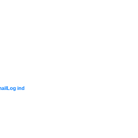
ail
Log ind