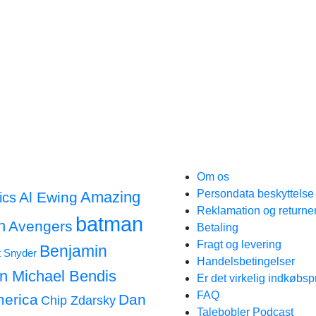
Om os
Persondata beskyttels
Amazing
Al Ewing
ics
Reklamation og returne
batman
n
Avengers
Betaling
Fragt og levering
Benjamin
t Snyder
Handelsbetingelser
an Michael Bendis
Er det virkelig indkøbsp
FAQ
merica
Dan
Chip Zdarsky
Talebobler Podcast