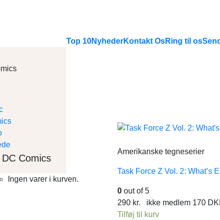
Top 10
Nyheder
Kontakt Os
Ring til os
Send
mics
Amerikanske tegneserier
DC Comics
Task Force Z Vol. 2: What’s 
Ingen varer i kurven.
0
out of 5
290
kr.
ikke medlem
170
DK
Tilføj til kurv