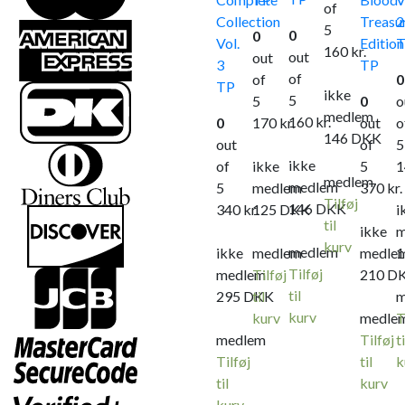
of
Collection
Treasu
2
5
0
0
Vol.
Edition
160
kr.
out
out
3
TP
of
of
0
TP
ikke
5
5
0
o
medlem
160
kr.
0
170
kr.
out
o
146
DKK
out
of
5
ikke
of
ikke
5
medlem
medlem
5
medlem
370
kr.
Tilføj
146
DKK
340
kr.
125
DKK
i
til
ikke
m
kurv
medlem
ikke
medlem
medle
Tilføj
medlem
Tilføj
210
D
til
295
DKK
til
m
kurv
kurv
medle
T
medlem
Tilføj
ti
Tilføj
til
k
til
kurv
kurv