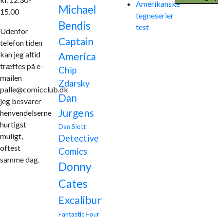
Amerikanske
Michael
15.00
tegneserier
Bendis
test
Udenfor
Captain
telefon tiden
kan jeg altid
America
træffes på e-
Chip
mailen
Zdarsky
palle@comicclub.dk
Dan
jeg besvarer
Jurgens
henvendelserne
hurtigst
Dan Slott
muligt,
Detective
oftest
Comics
samme dag.
Donny
Cates
Excalibur
Fantastic Four