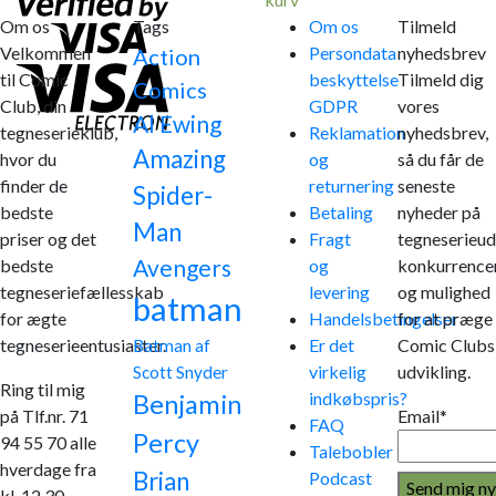
Om os
Tags
Om os
Tilmeld
Velkommen
Persondata
nyhedsbrev
Action
til Comic
beskyttelse
Tilmeld dig
Comics
Club, din
GDPR
vores
Al Ewing
tegneserieklub,
Reklamation
nyhedsbrev,
Amazing
hvor du
og
så du får de
finder de
returnering
seneste
Spider-
bedste
Betaling
nyheder på
Man
priser og det
Fragt
tegneserieud
Avengers
bedste
og
konkurrence
tegneseriefællesskab
levering
og mulighed
batman
for ægte
Handelsbetingelser
for at præge
tegneserieentusiaster.
Er det
Comic Clubs
Batman af
virkelig
udvikling.
Scott Snyder
Ring til mig
indkøbspris?
Benjamin
på Tlf.nr. 71
Email*
FAQ
Percy
94 55 70 alle
Talebobler
hverdage fra
Brian
Podcast
kl. 12.30-