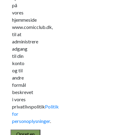
på
vores
hjemmeside
www.comicclub.dk,
til at
administrere
adgang
til din
konto
og til
andre
formål
beskrevet
i vores
privatlivspolitik
Politik
for
personoplysninger
.
Opret en