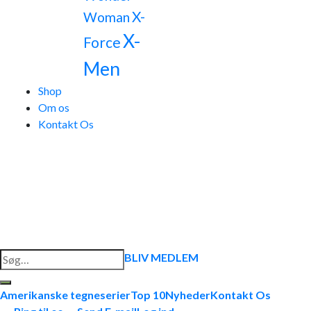
X-
Woman
X-
Force
Men
Shop
Om os
Kontakt Os
Søg
BLIV MEDLEM
efter:
Amerikanske tegneserier
Top 10
Nyheder
Kontakt Os