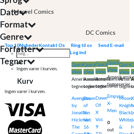
Dato
Marvel Comics
Format
DC Comics
Genre
Top 10
Nyheder
Kontakt Os
Ring til os
Send E-mail
Forfatter
Søg
Log ind
Tegner
efter:
Quick
Quick
Quick
Quick
Quick
Q
Ingen varer i kurven.
View
View
View
View
View
V
Amerikansk
Amerikanske
Amerikanske
Amerikanske
Amerik
A
Kurv
tegneserier
tegneserier
tegneserier
tegneserier
tegnese
t
Ingen varer i kurven.
Empyre:
Dawn
Avengers
Dawn
Moon
X
X-
Of
by
of
Knight
Men
X
Jonathan
X
Black,
b
Vol.
Hickman:
Vol.
White,
J
0
9
The
16
&
H
out
TP
Complete
TP
Blood
V