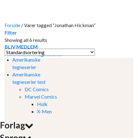
Skip
to
content
Forside
/
Varer tagged “Jonathan Hickman”
Filter
Showing all 6 results
BLIV MEDLEM
Amerikanske tegneserier
Amerikanske
tegneserier
Amerikanske
tegneserier test
DC Comics
Marvel Comics
Hulk
X-Men
Forlag
Sprog