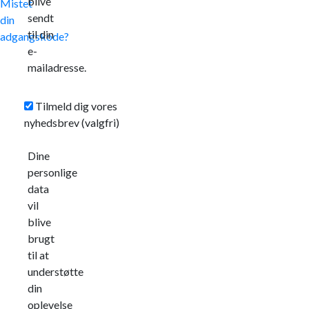
blive
Mistet
sendt
din
til din
adgangskode?
e-
mailadresse.
Tilmeld dig vores
nyhedsbrev
(valgfri)
Dine
personlige
data
vil
blive
brugt
til at
understøtte
din
oplevelse