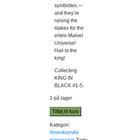
symbiotes —
and they’re
raising the
stakes for the
entire Marvel
Universe!
Hail to the
king!
Collecting
KING IN
BLACK #1-5.
1 på lager
Tilføj til kurv
Kategori:
Amerikanske
tegneserier
Tags: