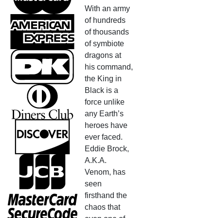
With an army
of hundreds
of thousands
of symbiote
dragons at
his command,
the King in
Black is a
force unlike
any Earth’s
heroes have
ever faced.
Eddie Brock,
A.K.A.
Venom, has
seen
firsthand the
chaos that