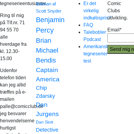
tegneserieentusiaster.
Er det
Comic
Batman af
virkelig
Clubs
Scott Snyder
Ring til mig
indkøbspris?
udvikling.
Benjamin
på Tlf.nr. 71
FAQ
Percy
94 55 70
Email*
Talebobler
alle
Brian
Podcast
hverdage fra
Amerikanske
Michael
kl. 12.30-
tegneserier
15.00
Bendis
test
Captain
Udenfor
telefon tiden
America
kan jeg altid
Chip
træffes på e-
Zdarsky
mailen
Dan
palle@comicclub.dk
Jurgens
jeg besvarer
henvendelserne
Dan Slott
hurtigst
Detective