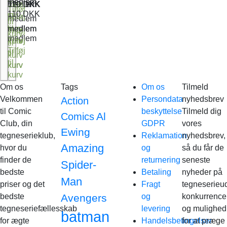
medlem
Tilføj
120
medlem
Tilføj
110
DKK
DKK
Tilføj
110
DKK
til
Tilføj
til
medlem
til
kurv
medlem
til
kurv
medlem
Tilføj
kurv
medlem
Tilføj
kurv
Tilføj
til
Tilføj
til
til
kurv
til
kurv
kurv
kurv
Om os
Tags
Om os
Tilmeld
Velkommen
Persondata
nyhedsbrev
Action
til Comic
beskyttelse
Tilmeld dig
Al
Comics
Club, din
GDPR
vores
Ewing
tegneserieklub,
Reklamation
nyhedsbrev,
Amazing
hvor du
og
så du får de
finder de
returnering
seneste
Spider-
bedste
Betaling
nyheder på
Man
priser og det
Fragt
tegneserieud
bedste
Avengers
og
konkurrence
tegneseriefællesskab
levering
og mulighed
batman
for ægte
Handelsbetingelser
for at præge