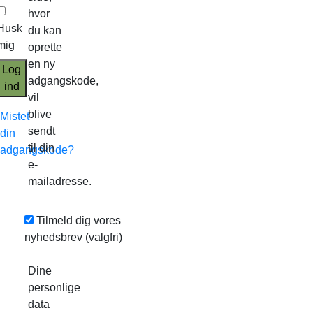
hvor
Husk
du kan
mig
oprette
en ny
Log
adgangskode,
ind
vil
blive
Mistet
sendt
din
til din
adgangskode?
e-
mailadresse.
Tilmeld dig vores
nyhedsbrev
(valgfri)
Dine
personlige
data