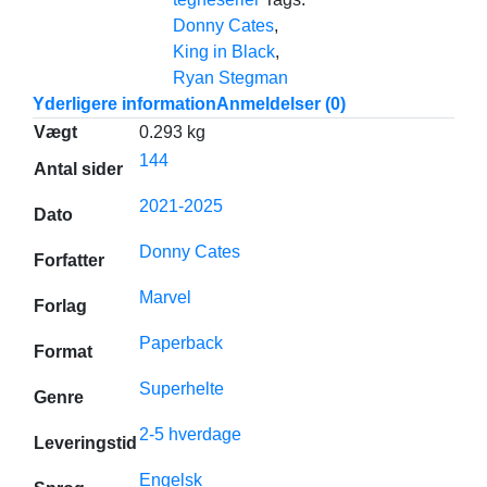
Donny Cates
,
King in Black
,
Ryan Stegman
Yderligere information
Anmeldelser (0)
Vægt
0.293 kg
144
Antal sider
2021-2025
Dato
Donny Cates
Forfatter
Marvel
Forlag
Paperback
Format
Superhelte
Genre
2-5 hverdage
Leveringstid
Engelsk