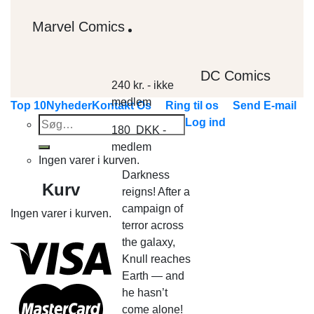
Marvel Comics
DC Comics
240
kr.
- ikke
medlem
Top 10
Nyheder
Kontakt Os
Ring til os
Send E-mail
Søg
Log ind
180
DKK
-
efter:
medlem
Ingen varer i kurven.
Darkness
Kurv
reigns! After a
campaign of
Ingen varer i kurven.
terror across
the galaxy,
Knull reaches
Earth — and
he hasn’t
come alone!