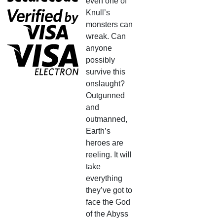
even one of
Knull’s
monsters can
wreak. Can
anyone
possibly
survive this
onslaught?
Outgunned
and
outmanned,
Earth’s
heroes are
reeling. It will
take
everything
they’ve got to
face the God
of the Abyss