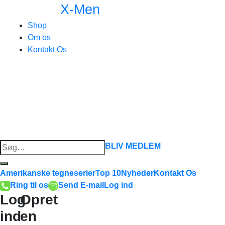
X-Men
Shop
Om os
Kontakt Os
Søg
BLIV MEDLEM
efter:
Amerikanske tegneserier
Top 10
Nyheder
Kontakt Os
Ring til os
Send E-mail
Log ind
Log
Opret
ind
en