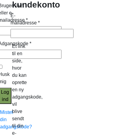
kundekonto
Brugernavn
eller e-
E-
mailadresse
*
mailadresse
*
Adgangskode
*
Et link
til en
side,
hvor
Husk
du kan
mig
oprette
en ny
Log
adgangskode,
ind
vil
blive
Mistet
sendt
din
til din
adgangskode?
e-