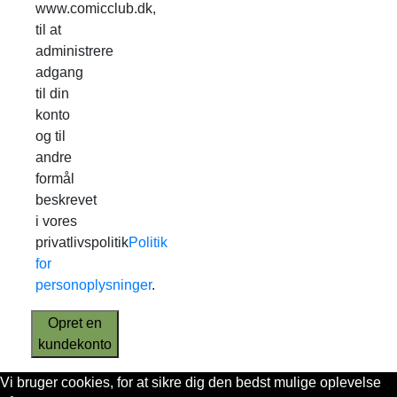
www.comicclub.dk,
til at
administrere
adgang
til din
konto
og til
andre
formål
beskrevet
i vores
privatlivspolitik
Politik
for
personoplysninger
.
Opret en
kundekonto
Vi bruger cookies, for at sikre dig den bedst mulige oplevelse