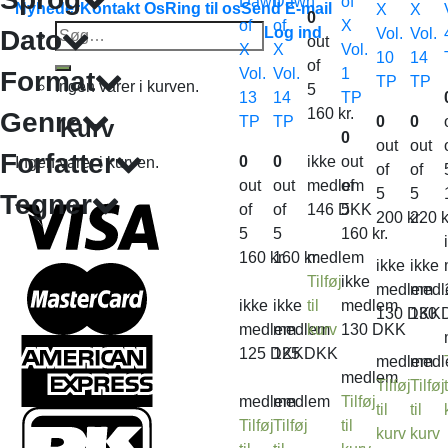
Dawn
Dawn
of
Nyheder
Kontakt Os
Ring til os
Send E-mail
X
X
0
of
of
X
Søg
Log ind
Dato
Vol.
Vol.
out
X
X
Vol.
efter:
10
14
of
Vol.
Vol.
1
Format
TP
TP
Ingen varer i kurven.
5
13
14
TP
160
kr.
Genre
TP
TP
0
0
Kurv
0
out
out
Forfatter
0
0
ikke
out
Ingen varer i kurven.
of
of
out
out
medlem
of
5
5
Tegner
of
of
146
DKK
5
200
kr.
220
k
5
5
160
kr.
160
kr.
160
kr.
medlem
ikke
ikke
Tilføj
ikke
medlem
medl
ikke
ikke
til
medlem
130
DKK
130
medlem
medlem
kurv
130
DKK
125
DKK
125
DKK
medlem
medl
medlem
Tilføj
Tilføj
t
medlem
medlem
Tilføj
til
til
Tilføj
Tilføj
til
kurv
kurv