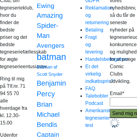
Club, din
GDPR
vores
Ewing
tegneserieklub,
Reklamation
nyhedsbrev,
Amazing
hvor du
og
så du får de
finder de
returnering
seneste
Spider-
bedste
Betaling
nyheder på
Man
priser og det
Fragt
tegneserieud
bedste
Avengers
og
konkurrence
tegneseriefællesskab
levering
og mulighed
batman
for ægte
Handelsbetingelser
for at præge
tegneserieentusiaster.
Er det
Comic
Batman af
virkelig
Clubs
Scott Snyder
Ring til mig
indkøbspris?
udvikling.
Benjamin
på Tlf.nr. 71
FAQ
Percy
94 55 70
Email*
Talebobler
alle
Brian
Podcast
hverdage fra
Amerikanske
Michael
kl. 12.30-
tegneserier
15.00
Bendis
test
Captain
Udenfor