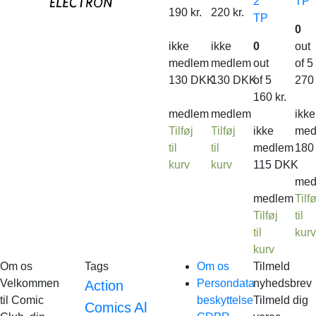
2
TP
190
kr.
220
kr.
TP
0
ikke
ikke
0
out
medlem
medlem
out
of 5
130
DKK
130
DKK
of 5
27
160
kr.
medlem
medlem
ikke
Tilføj
Tilføj
ikke
med
til
til
medlem
18
kurv
kurv
115
DKK
med
medlem
Tilfø
Tilføj
til
til
kur
kurv
Om os
Tags
Om os
Tilmeld
Velkommen
Persondata
nyhedsbrev
Action
til Comic
beskyttelse
Tilmeld dig
Al
Comics