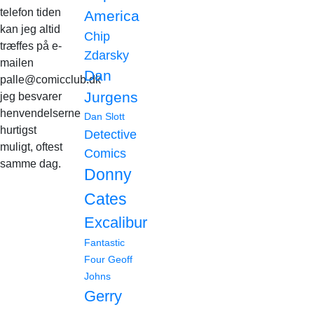
telefon tiden
America
kan jeg altid
Chip
træffes på e-
Zdarsky
mailen
Dan
palle@comicclub.dk
Jurgens
jeg besvarer
henvendelserne
Dan Slott
hurtigst
Detective
muligt, oftest
Comics
samme dag.
Donny
Cates
Excalibur
Fantastic
Four
Geoff
Johns
Gerry