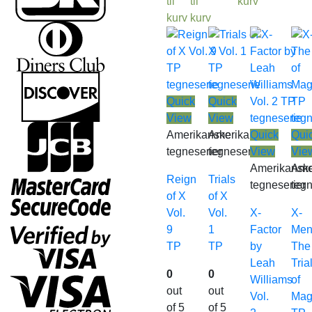
til
til
kurv
kurv
kurv
Quick
Quick
View
View
Amerikanske
Amerikanske
Quick
Qui
tegneserier
tegneserier
View
Vie
Amerikansk
Ame
Reign
Trials
tegneserier
tegn
of X
of X
Vol.
Vol.
X-
X-
9
1
Factor
Men
TP
TP
by
The
Leah
Tria
0
0
Williams
of
out
out
Vol.
Mag
of 5
of 5