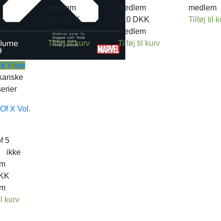
medlem
medlem
medlem
105
DKK
110
DKK
Tilføj til 
medlem
medlem
Tilføj til kurv
Tilføj til kurv
ck View
kanske
erier
Of X Vol.
f 5
.
ikke
em
KK
em
il kurv