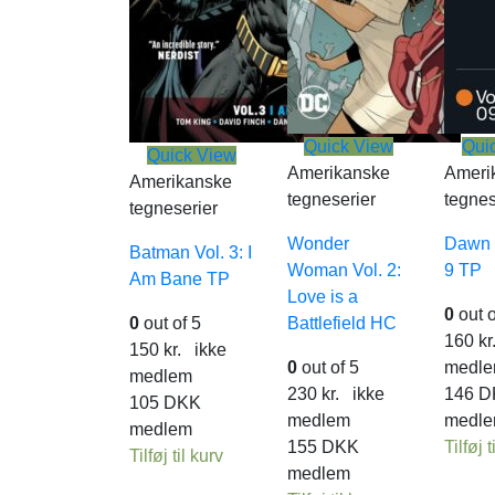
Quick View
Qui
Quick View
Amerikanske
Ameri
Amerikanske
tegneserier
tegnes
tegneserier
Wonder
Dawn 
Batman Vol. 3: I
Woman Vol. 2:
9 TP
Am Bane TP
Love is a
0
out o
0
out of 5
Battlefield HC
160
kr
150
kr.
ikke
0
out of 5
medl
medlem
230
kr.
ikke
146
D
105
DKK
medlem
medl
medlem
155
DKK
Tilføj t
Tilføj til kurv
medlem