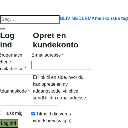
Søg
BLIV MEDLEM
Amerikanske teg
efter:
Log
Opret en
ind
kundekonto
Brugernavn
E-mailadresse
*
eller e-
mailadresse
*
Et link til en side, hvor du
kan oprette en ny
Adgangskode
*
adgangskode, vil blive
sendt til din e-mailadresse.
Husk mig
Tilmeld dig vores
nyhedsbrev
(valgfri)
Log ind