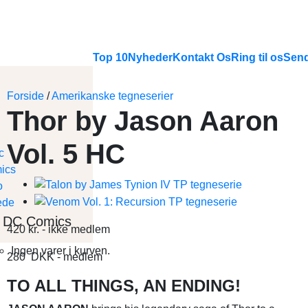
Top 10
Nyheder
Kontakt Os
Ring til os
Send
Forside
/
Amerikanske tegneserier
Thor by Jason Aaron
Vol. 5 HC
DC Comics
420
kr.
- ikke medlem
Ingen varer i kurven.
280
DKK
- medlem
TO ALL THINGS, AN ENDING!