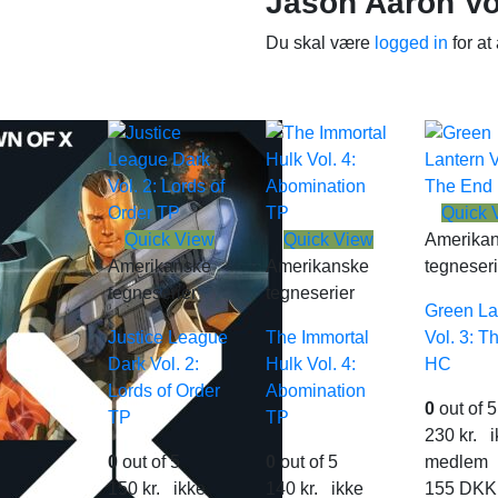
Jason Aaron Vo
Du skal være
logged in
for at
Quick 
Quick View
Quick View
Amerika
Amerikanske
Amerikanske
tegneseri
tegneserier
tegneserier
Green La
Justice League
The Immortal
Vol. 3: T
Dark Vol. 2:
Hulk Vol. 4:
HC
Lords of Order
Abomination
0
out of 5
TP
TP
230
kr.
i
0
out of 5
0
out of 5
medlem
150
kr.
ikke
140
kr.
ikke
155
DKK