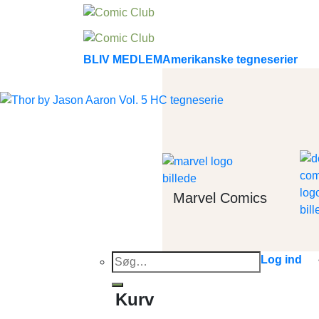
Skip
to
content
BLIV MEDLEM
Amerikanske tegneserier
Marvel Comics
Søg
Log ind
efter:
Kurv