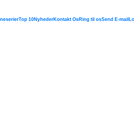
neserier
Top 10
Nyheder
Kontakt Os
Ring til os
Send E-mail
Lo