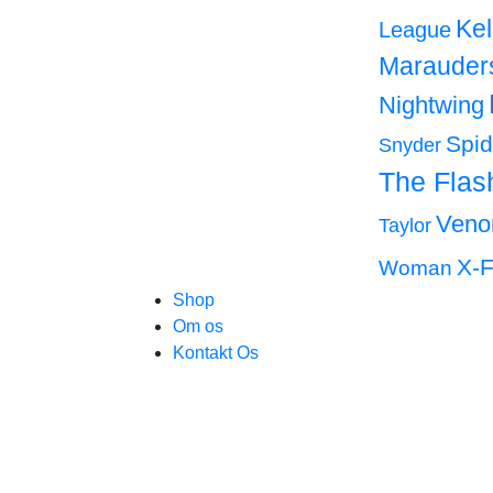
Ke
League
Marauder
Nightwing
Spi
Snyder
The Flas
Ven
Taylor
X-F
Woman
Shop
Om os
Kontakt Os