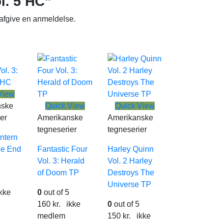
l. 5 HC”
 afgive en anmeldelse.
View
nske
Quick View
Quick View
er
Amerikanske
Amerikanske
tegneserier
tegneserier
ntern
he End
Fantastic Four
Harley Quinn
Vol. 3: Herald
Vol. 2 Harley
of Doom TP
Destroys The
Universe TP
kke
0
out of 5
160
kr.
ikke
0
out of 5
medlem
150
kr.
ikke