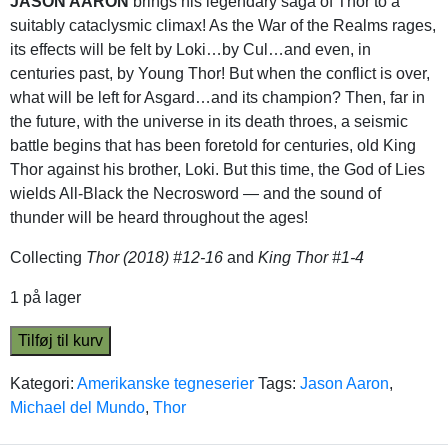
JASON AARON
brings his legendary saga of Thor to a
suitably cataclysmic climax! As the War of the Realms rages,
its effects will be felt by Loki…by Cul…and even, in
centuries past, by Young Thor! But when the conflict is over,
what will be left for Asgard…and its champion? Then, far in
the future, with the universe in its death throes, a seismic
battle begins that has been foretold for centuries, old King
Thor against his brother, Loki. But this time, the God of Lies
wields All-Black the Necrosword — and the sound of
thunder will be heard throughout the ages!
Collecting
Thor (2018) #12-16
and
King Thor #1-4
1 på lager
Tilføj til kurv
Kategori:
Amerikanske tegneserier
Tags:
Jason Aaron
,
Michael del Mundo
,
Thor