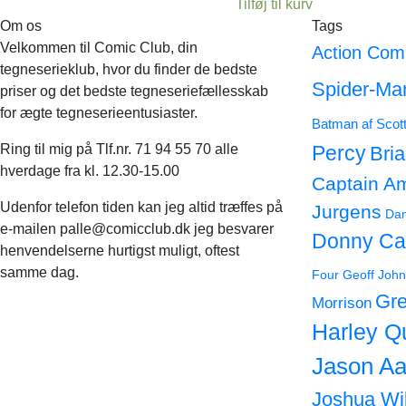
Tilføj til kurv
Om os
Tags
Velkommen til Comic Club, din
Action Com
tegneserieklub, hvor du finder de bedste
Spider-Ma
priser og det bedste tegneseriefællesskab
for ægte tegneserieentusiaster.
Batman af Scot
Ring til mig på Tlf.nr. 71 94 55 70 alle
Percy
Bri
hverdage fra kl. 12.30-15.00
Captain A
Udenfor telefon tiden kan jeg altid træffes på
Jurgens
Dan
e-mailen palle@comicclub.dk jeg besvarer
Donny Ca
henvendelserne hurtigst muligt, oftest
samme dag.
Four
Geoff John
Gre
Morrison
Harley Q
Jason Aa
Joshua Wi