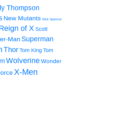
lly Thompson
s
New Mutants
Nick Spencer
Reign of X
Scott
Superman
der-Man
h
Thor
Tom King
Tom
Wolverine
om
Wonder
X-Men
orce