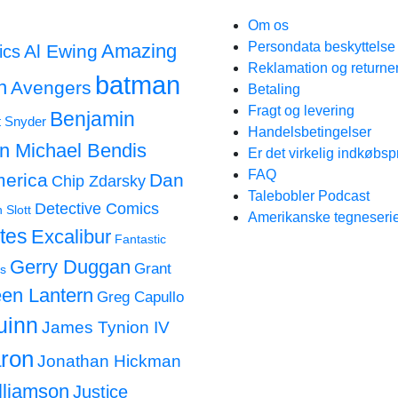
Om os
Persondata beskyttels
Amazing
Al Ewing
ics
Reklamation og returne
batman
n
Avengers
Betaling
Fragt og levering
Benjamin
t Snyder
Handelsbetingelser
an Michael Bendis
Er det virkelig indkøbsp
FAQ
merica
Dan
Chip Zdarsky
Talebobler Podcast
Detective Comics
 Slott
Amerikanske tegneserie
tes
Excalibur
Fantastic
Gerry Duggan
Grant
s
en Lantern
Greg Capullo
uinn
James Tynion IV
ron
Jonathan Hickman
lliamson
Justice