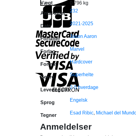
Vægt
0.796 kg
232
Antal sider
2021-2025
Dato
Jason Aaron
Forfatter
Marvel
Forlag
Hardcover
Format
Superhelte
Genre
2-5 hverdage
Leveringstid
Engelsk
Sprog
Esad Ribic
,
Michael del Mund
Tegner
Anmeldelser