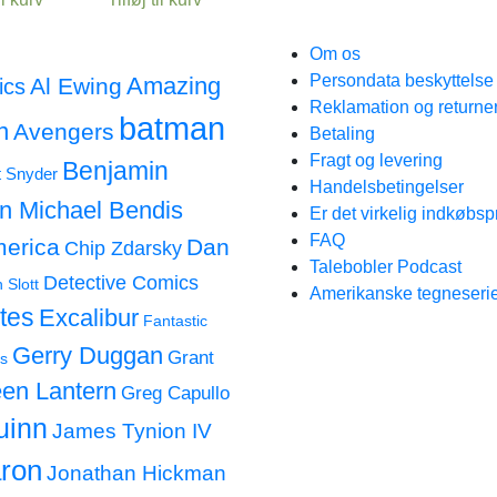
Om os
Persondata beskyttels
Amazing
Al Ewing
ics
Reklamation og returne
batman
n
Avengers
Betaling
Fragt og levering
Benjamin
t Snyder
Handelsbetingelser
an Michael Bendis
Er det virkelig indkøbsp
FAQ
merica
Dan
Chip Zdarsky
Talebobler Podcast
Detective Comics
 Slott
Amerikanske tegneserie
tes
Excalibur
Fantastic
Gerry Duggan
Grant
s
en Lantern
Greg Capullo
uinn
James Tynion IV
ron
Jonathan Hickman