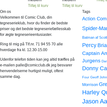
Tilføj til kurv
Tilføj til kurv
Om os
Tags
Velkommen til Comic Club, din
Action Com
tegneserieklub, hvor du finder de bedste
Spider-Ma
priser og det bedste tegneseriefællesskab
for ægte tegneserieentusiaster.
Batman af Scot
Ring til mig på Tlf.nr. 71 94 55 70 alle
Percy
Bri
hverdage fra kl. 12.30-15.00
Captain A
Udenfor telefon tiden kan jeg altid træffes på
Jurgens
Dan
e-mailen palle@comicclub.dk jeg besvarer
Donny Ca
henvendelserne hurtigst muligt, oftest
samme dag.
Four
Geoff John
Gre
Morrison
Harley Q
Jason Aa