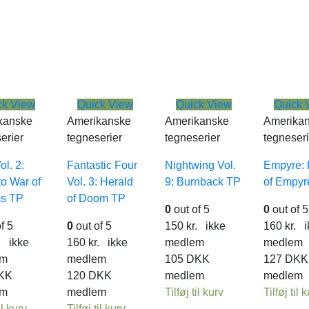
ck View
Quick View
Quick View
Quick 
kanske
Amerikanske
Amerikanske
Amerika
erier
tegneserier
tegneserier
tegneseri
ol. 2:
Fantastic Four
Nightwing Vol.
Empyre: 
o War of
Vol. 3: Herald
9: Burnback TP
of Empyr
s TP
of Doom TP
0
out of 5
0
out of 5
f 5
0
out of 5
150
kr.
ikke
160
kr.
i
.
ikke
160
kr.
ikke
medlem
medlem
em
medlem
105
DKK
127
DKK
KK
120
DKK
medlem
medlem
em
medlem
Tilføj til kurv
Tilføj til 
il kurv
Tilføj til kurv