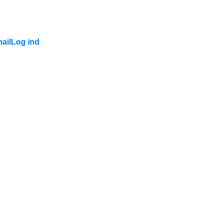
ail
Log ind