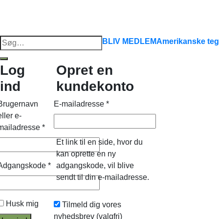
Søg
BLIV MEDLEM
Amerikanske teg
efter:
Log
Opret en
ind
kundekonto
Brugernavn
E-mailadresse
*
eller e-
mailadresse
*
Et link til en side, hvor du
kan oprette en ny
Adgangskode
*
adgangskode, vil blive
sendt til din e-mailadresse.
Husk mig
Tilmeld dig vores
nyhedsbrev
(valgfri)