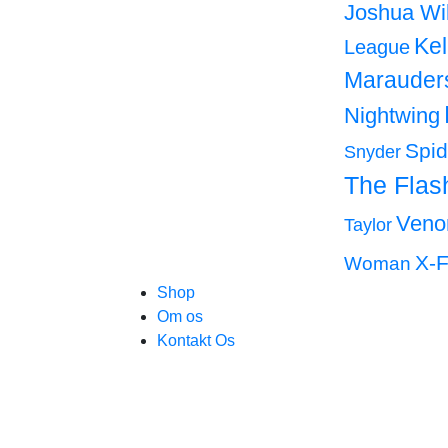
Joshua Wi
Ke
League
Marauder
Nightwing
Spi
Snyder
The Flas
Ven
Taylor
X-F
Woman
Shop
Om os
Kontakt Os