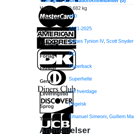
Yderligere information
Anmeldelser (0)
Vægt
0.682 kg
440
Antal sider
2021-2025
Dato
James Tynion IV
,
Scott Snyder
Forfatter
DC
Forlag
Paperback
Format
Superhelte
Genre
2-5 hverdage
Leveringstid
Engelsk
Sprog
Emanuel Simeoni
,
Guillem Ma
Tegner
Anmeldelser