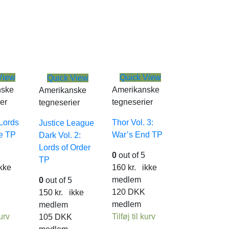
View
Quick View
Quick View
nske
Amerikanske
Amerikanske
er
tegneserier
tegneserier
Lords
Thor Vol. 3:
Justice League
e TP
War’s End TP
Dark Vol. 2:
Lords of Order
0
out of 5
TP
kke
160
kr.
ikke
medlem
0
out of 5
120
DKK
150
kr.
ikke
medlem
medlem
kurv
Tilføj til kurv
105
DKK