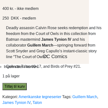
400
kr.
- ikke medlem
250
DKK
- medlem
Deadly assassin Calvin Rose seeks redemption and his
freedom from the Court of Owls in this collection from
Batman mastermind
James Tynion IV
and his
collaborator
Guillem March
—springing forward from
Scott Snyder and Greg Capullo’s instant-classic story
DC Comics
line “The Court of Owls”!
Collects Talon #0-17, and Birds of Prey #21.
Ingen varer i kurven.
1 på lager
Tilføj til kurv
Kategori:
Amerikanske tegneserier
Tags:
Guillem March
,
James Tynion IV
,
Talon