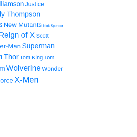
lliamson
Justice
lly Thompson
s
New Mutants
Nick Spencer
Reign of X
Scott
Superman
der-Man
h
Thor
Tom King
Tom
Wolverine
om
Wonder
X-Men
orce