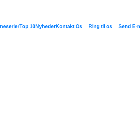
neserier
Top 10
Nyheder
Kontakt Os
Ring til os
Send E-m