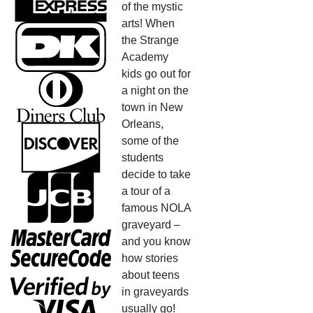
of the mystic
arts! When
the Strange
Academy
kids go out for
a night on the
town in New
Orleans,
some of the
students
decide to take
a tour of a
famous NOLA
graveyard –
and you know
how stories
about teens
in graveyards
usually go!