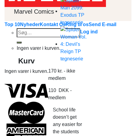
Marvel Comics
Top 10
Nyheder
Kontakt Os
Ring til os
Send E-mail
Søg
Log ind
efter:
Ingen varer i kurven.
Kurv
170
kr.
- ikke
Ingen varer i kurven.
medlem
110
DKK
-
medlem
School life
doesn’t get
any easier for
the students