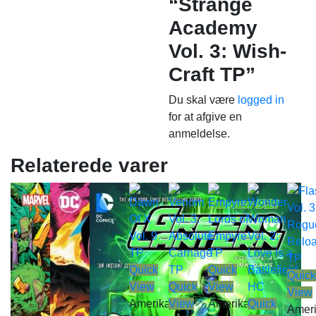
“Strange
Academy
Vol. 3: Wish-
Craft TP”
Du skal være
logged in
for at afgive en
anmeldelse.
Relaterede varer
Quick
Quick
Quick
View
Quick
View
View
Amerikanske
View
Amerikanske
Quick
Amer