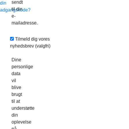
sendt
din
til din
adgangskode?
e-
mailadresse.
Tilmeld dig vores
nyhedsbrev
(valgfri)
Dine
personlige
data
vil
blive
brugt
til at
understøtte
din
oplevelse
på