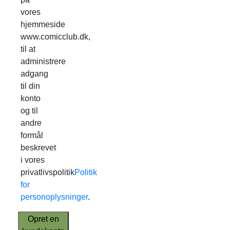
vores
hjemmeside
www.comicclub.dk,
til at
administrere
adgang
til din
konto
og til
andre
formål
beskrevet
i vores
privatlivspolitik
Politik
for
personoplysninger
.
Opret en