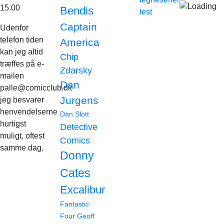
15.00
Bendis
test
Captain
Udenfor
telefon tiden
America
kan jeg altid
Chip
træffes på e-
Zdarsky
mailen
Dan
palle@comicclub.dk
Jurgens
jeg besvarer
henvendelserne
Dan Slott
hurtigst
Detective
muligt, oftest
Comics
samme dag.
Donny
Cates
Excalibur
Fantastic
Four
Geoff