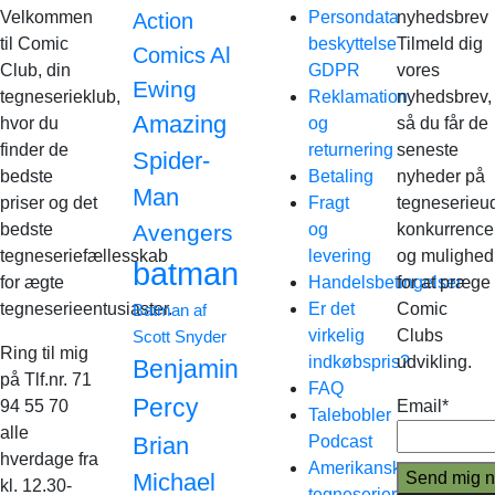
Velkommen
Persondata
nyhedsbrev
Action
til Comic
beskyttelse
Tilmeld dig
Al
Comics
Club, din
GDPR
vores
Ewing
tegneserieklub,
Reklamation
nyhedsbrev,
Amazing
hvor du
og
så du får de
finder de
returnering
seneste
Spider-
bedste
Betaling
nyheder på
Man
priser og det
Fragt
tegneserieud
bedste
Avengers
og
konkurrence
tegneseriefællesskab
levering
og mulighed
batman
for ægte
Handelsbetingelser
for at præge
tegneserieentusiaster.
Er det
Comic
Batman af
virkelig
Clubs
Scott Snyder
Ring til mig
indkøbspris?
udvikling.
Benjamin
på Tlf.nr. 71
FAQ
Percy
94 55 70
Email*
Talebobler
alle
Brian
Podcast
hverdage fra
Amerikanske
Michael
kl. 12.30-
tegneserier