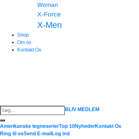
Woman
X-Force
X-Men
Shop
Om os
Kontakt Os
Søg
BLIV MEDLEM
efter:
Amerikanske tegneserier
Top 10
Nyheder
Kontakt Os
Ring til os
Send E-mail
Log ind