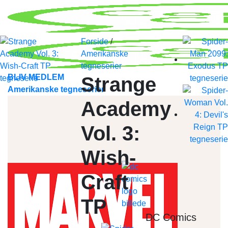
Skip
to
content
Forside
/
Amerikanske
tegneserier
BLIV MEDLEM
Strange
Amerikanske tegneserier
Academy
Vol. 3:
Wish-
Craft
TP
DC Comics