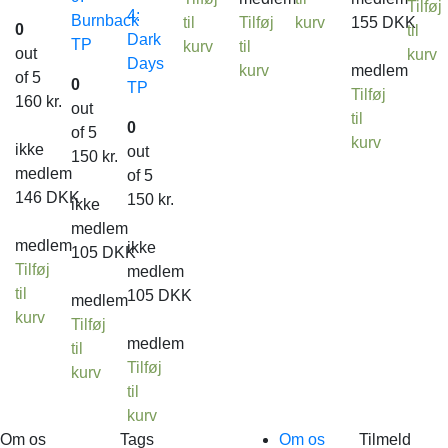
Tilføj
4:
Burnback
til
Tilføj
kurv
155
DKK
0
til
Dark
TP
kurv
til
out
kurv
Days
kurv
medlem
of 5
0
TP
Tilføj
160
kr.
out
til
0
of 5
kurv
ikke
out
150
kr.
medlem
of 5
146
DKK
150
kr.
ikke
medlem
medlem
ikke
105
DKK
Tilføj
medlem
til
105
DKK
medlem
kurv
Tilføj
medlem
til
Tilføj
kurv
til
kurv
Om os
Tags
Om os
Tilmeld