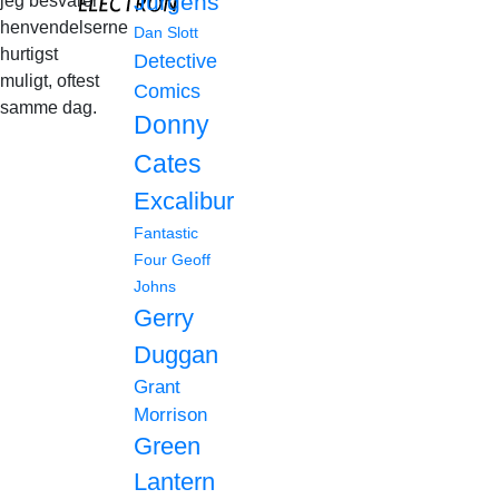
Jurgens
jeg besvarer
henvendelserne
Dan Slott
hurtigst
Detective
muligt, oftest
Comics
samme dag.
Donny
Cates
Excalibur
Fantastic
Four
Geoff
Johns
Gerry
Duggan
Grant
Morrison
Green
Lantern