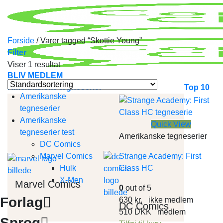
Skip
to
content
Forside
/
Varer tagged “Skottie Young”
Filter
Viser 1 resultat
BLIV MEDLEM
Amerikanske tegneserier
Top 10
Amerikanske
tegneserier
Amerikanske
Quick View
tegneserier test
Amerikanske tegneserier
DC Comics
Marvel Comics
Strange Academy: First
Hulk
Class HC
X-Men
Marvel Comics
0
out of 5
Forlag
630
kr.
ikke medlem
DC Comics
510
DKK
medlem
Sprog