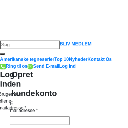
Søg
BLIV MEDLEM
efter:
Amerikanske tegneserier
Top 10
Nyheder
Kontakt Os
Ring til os
Send E-mail
Log ind
Log
Opret
ind
en
kundekonto
Brugernavn
eller e-
E-
mailadresse
*
mailadresse
*