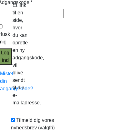
Adgangskode
*
Et link
til en
side,
hvor
Husk
du kan
mig
oprette
en ny
Log
adgangskode,
ind
vil
blive
Mistet
sendt
din
til din
adgangskode?
e-
mailadresse.
Tilmeld dig vores
nyhedsbrev
(valgfri)