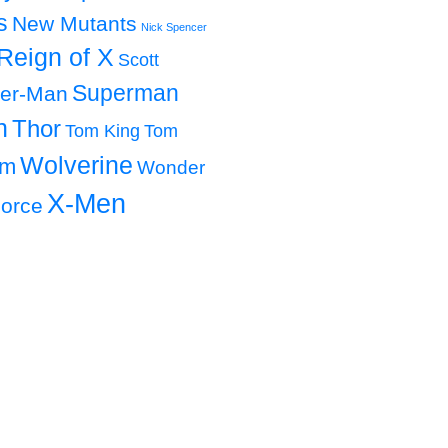
s
New Mutants
Nick Spencer
Reign of X
Scott
Superman
der-Man
h
Thor
Tom King
Tom
Wolverine
om
Wonder
X-Men
orce