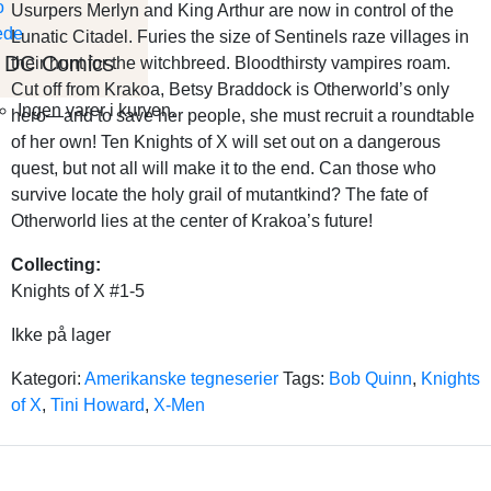
Usurpers Merlyn and King Arthur are now in control of the
Lunatic Citadel. Furies the size of Sentinels raze villages in
DC Comics
their hunt for the witchbreed. Bloodthirsty vampires roam.
Cut off from Krakoa, Betsy Braddock is Otherworld’s only
Ingen varer i kurven.
hero—and to save her people, she must recruit a roundtable
of her own! Ten Knights of X will set out on a dangerous
quest, but not all will make it to the end. Can those who
survive locate the holy grail of mutantkind? The fate of
Otherworld lies at the center of Krakoa’s future!
Collecting:
Knights of X #1-5
Ikke på lager
Kategori:
Amerikanske tegneserier
Tags:
Bob Quinn
,
Knights
of X
,
Tini Howard
,
X-Men