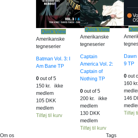
Qui
Quick View
Quick View
Ameri
Amerikanske
Amerikanske
tegnes
tegneserier
tegneserier
Dawn 
Captain
Batman Vol. 3: I
9 TP
America Vol. 2:
Am Bane TP
Captain of
0
out o
0
out of 5
Nothing TP
160
kr
150
kr.
ikke
medl
0
out of 5
medlem
146
D
200
kr.
ikke
105
DKK
medl
medlem
medlem
Tilføj t
130
DKK
Tilføj til kurv
medlem
Tilføj til kurv
Om os
Tags