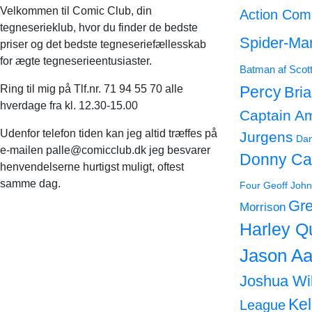
Velkommen til Comic Club, din
Action Com
tegneserieklub, hvor du finder de bedste
Spider-Ma
priser og det bedste tegneseriefællesskab
for ægte tegneserieentusiaster.
Batman af Scot
Ring til mig på Tlf.nr. 71 94 55 70 alle
Percy
Bri
hverdage fra kl. 12.30-15.00
Captain A
Udenfor telefon tiden kan jeg altid træffes på
Jurgens
Dan
e-mailen palle@comicclub.dk jeg besvarer
Donny Ca
henvendelserne hurtigst muligt, oftest
samme dag.
Four
Geoff John
Gre
Morrison
Harley Q
Jason Aa
Joshua Wi
Ke
League