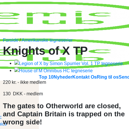
Forside
/
Amerikanske tegneserier
Knights of X TP
Top 10
Nyheder
Kontakt Os
Ring til os
Send
220
kr.
- ikke medlem
130
DKK
- medlem
The gates to Otherworld are closed,
and Captain Britain is trapped on the
wrong side!