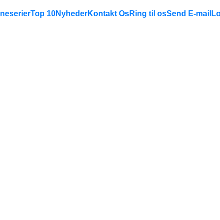
neserier
Top 10
Nyheder
Kontakt Os
Ring til os
Send E-mail
Lo