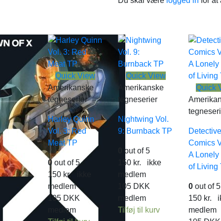
Du skal være
logged in
for at
Quick View
Quick View
Amerikanske
Amerikanske
Quick 
tegneserier
tegneserier
Amerika
tegneseri
Harley Quinn
Nightwing Vol.
Vol. 3: Red
9: Burnback TP
Detectiv
Meat TP
Comics Vo
0
out of 5
A Lonely
0
out of 5
150
kr.
ikke
of Living
150
kr.
ikke
medlem
medlem
105
DKK
0
out of 5
105
DKK
medlem
150
kr.
i
medlem
Tilføj til kurv
medlem