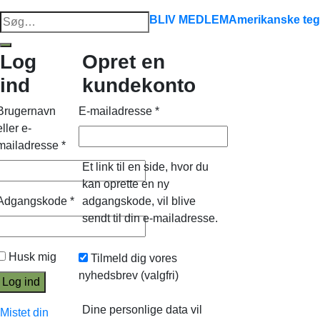
Søg
BLIV MEDLEM
Amerikanske teg
efter:
Log
Opret en
ind
kundekonto
Brugernavn
E-mailadresse
*
eller e-
mailadresse
*
Et link til en side, hvor du
kan oprette en ny
Adgangskode
*
adgangskode, vil blive
sendt til din e-mailadresse.
Husk mig
Tilmeld dig vores
nyhedsbrev
(valgfri)
Log ind
Dine personlige data vil
Mistet din