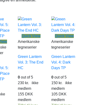
 afgive en anmeldelse.
Quick View
Quick View
View
Amerikanske
Amerikanske
nske
tegneserier
tegneserier
er
Green Lantern
Green Lantern
e
Vol. 3: The End
Vol. 4: Dark
l. 5:
HC
Days TP
 Place
0
out of 5
0
out of 5
 TP
230
kr.
ikke
150
kr.
ikke
medlem
medlem
kke
155
DKK
105
DKK
medlem
medlem