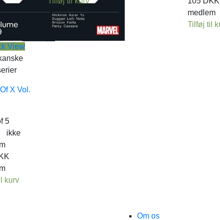
Tilføj til kurv
105
DKK
medlem
Tilføj til 
ck View
kanske
erier
Of X Vol.
f 5
.
ikke
em
KK
em
il kurv
Om os