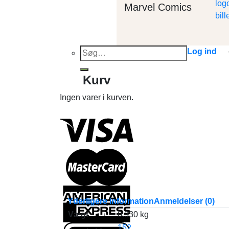
Marvel Comics
Søg
Log ind
efter:
Kurv
Ingen varer i kurven.
Yderligere information
Anmeldelser (0)
Vægt
0.330 kg
152