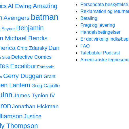
Persondata beskyttels
Amazing
Al Ewing
ics
Reklamation og returne
batman
n
Avengers
Betaling
Fragt og levering
Benjamin
t Snyder
Handelsbetingelser
an Michael Bendis
Er det virkelig indkøbsp
FAQ
merica
Dan
Chip Zdarsky
Talebobler Podcast
Detective Comics
 Slott
Amerikanske tegneserie
tes
Excalibur
Fantastic
Gerry Duggan
Grant
s
en Lantern
Greg Capullo
uinn
James Tynion IV
ron
Jonathan Hickman
lliamson
Justice
lly Thompson