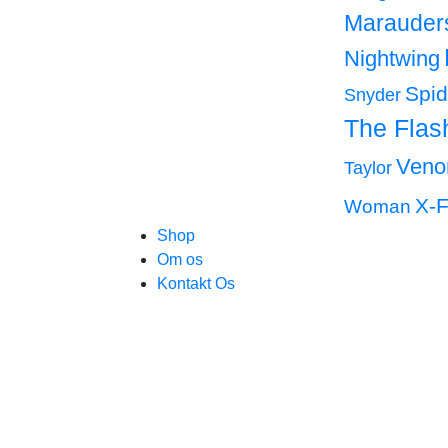
Marauder
Nightwing
Spi
Snyder
The Flas
Ven
Taylor
X-F
Woman
Shop
Om os
Kontakt Os