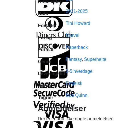
Antal sider
2021-2025
Dato
Tini Howard
Forfatter
Marvel
Forlag
Paperback
Format
Fantasy
,
Superhelte
Genre
2-5 hverdage
Leveringstid
Engelsk
Sprog
Bob Quinn
Tegner
Anmeldelser
Der er endnu ikke nogle anmeldelser.