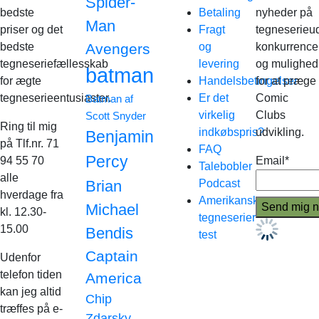
Spider-
bedste
Betaling
nyheder på
Man
priser og det
Fragt
tegneserieud
bedste
Avengers
og
konkurrence
tegneseriefællesskab
levering
og mulighed
batman
for ægte
Handelsbetingelser
for at præge
tegneserieentusiaster.
Er det
Comic
Batman af
virkelig
Clubs
Scott Snyder
Ring til mig
indkøbspris?
udvikling.
Benjamin
på Tlf.nr. 71
FAQ
Percy
94 55 70
Email*
Talebobler
alle
Brian
Podcast
hverdage fra
Amerikanske
Michael
kl. 12.30-
tegneserier
15.00
Bendis
test
Captain
Udenfor
telefon tiden
America
kan jeg altid
Chip
træffes på e-
Zdarsky