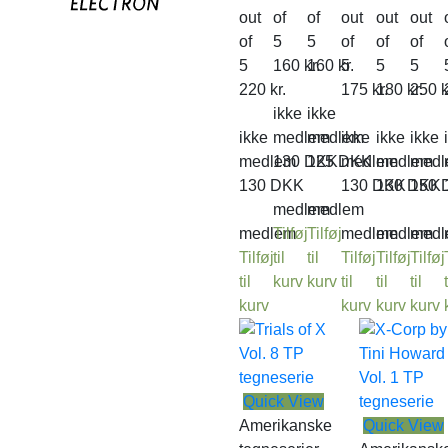
out
of
of
out
out
out
of
5
5
of
of
of
5
160
kr.
160
kr.
5
5
5
220
kr.
175
kr.
180
kr.
250
k
ikke
ikke
ikke
medlem
medlem
ikke
ikke
ikke
medlem
130
DKK
125
DKK
medlem
medlem
medl
130
DKK
130
DKK
130
DKK
150
medlem
medlem
medlem
Tilføj
Tilføj
medlem
medlem
medl
Tilføj
til
til
Tilføj
Tilføj
Tilføj
til
kurv
kurv
til
til
til
t
kurv
kurv
kurv
kurv
Quick View
Amerikanske
Quick View