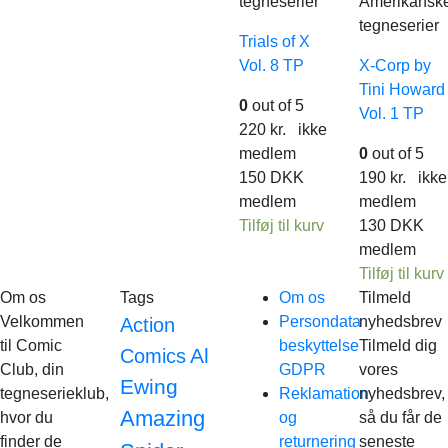
tegneserier
Amerikansk
tegneserier
Trials of X
Vol. 8 TP
X-Corp by
Tini Howard
0
out of 5
Vol. 1 TP
220
kr.
ikke
medlem
0
out of 5
150
DKK
190
kr.
ikke
medlem
medlem
Tilføj til kurv
130
DKK
medlem
Tilføj til kurv
Om os
Tags
Om os
Tilmeld
Velkommen
Persondata
nyhedsbrev
Action
til Comic
beskyttelse
Tilmeld dig
Al
Comics
Club, din
GDPR
vores
Ewing
tegneserieklub,
Reklamation
nyhedsbrev,
Amazing
hvor du
og
så du får de
finder de
returnering
seneste