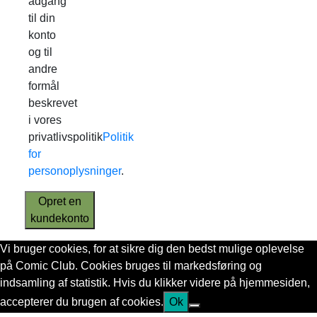
adgang
til din
konto
og til
andre
formål
beskrevet
i vores
privatlivspolitik
Politik
for
personoplysninger
.
Opret en
kundekonto
Vi bruger cookies, for at sikre dig den bedst mulige oplevelse
på Comic Club. Cookies bruges til markedsføring og
indsamling af statistik. Hvis du klikker videre på hjemmesiden,
accepterer du brugen af cookies.
Ok