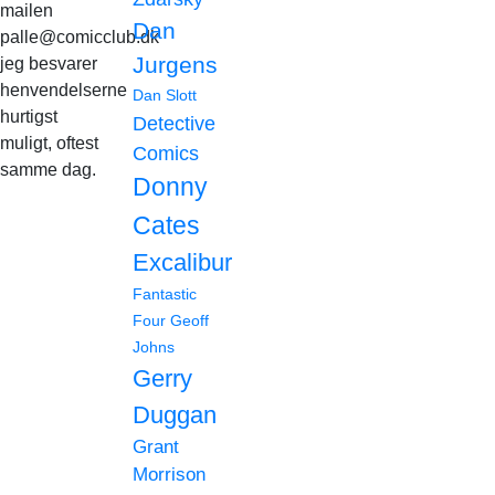
mailen
Dan
palle@comicclub.dk
Jurgens
jeg besvarer
henvendelserne
Dan Slott
hurtigst
Detective
muligt, oftest
Comics
samme dag.
Donny
Cates
Excalibur
Fantastic
Four
Geoff
Johns
Gerry
Duggan
Grant
Morrison