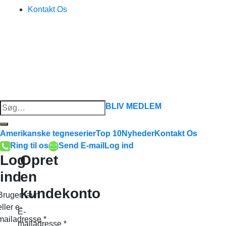
Kontakt Os
Søg
BLIV MEDLEM
efter:
Amerikanske tegneserier
Top 10
Nyheder
Kontakt Os
Ring til os
Send E-mail
Log ind
Log
Opret
ind
en
kundekonto
Brugernavn
eller e-
E-
mailadresse
*
mailadresse
*