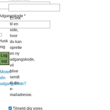
Adgangskode
*
Et link
til en
side,
hvor
Husk
du kan
mig
oprette
en ny
Log
adgangskode,
ind
vil
blive
Mistet
sendt
din
til din
adgangskode?
e-
mailadresse.
Tilmeld dig vores