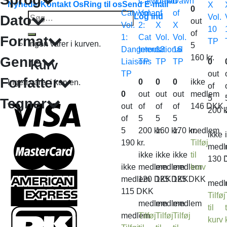
Catwoman
Dawn
Dawn
Nyheder
Kontakt Os
Ring til os
Send E-mail
X
0
Catwoman
Vol.
of
of
Søg
Log ind
Dato
Vol.
out
Vol.
2:
X
X
efter:
10
of
1:
Cat
Vol.
Vol.
Format
TP
Ingen varer i kurven.
5
Dangerous
International
13
16
160
kr.
Genre
Liaisons
TP
TP
TP
0
Kurv
TP
out
Forfatter
0
0
0
ikke
Ingen varer i kurven.
of
0
out
out
out
medlem
5
Tegner
out
of
of
of
146
DKK
200
k
of
5
5
5
5
200
kr.
160
kr.
170
kr.
medlem
ikke
190
kr.
Tilføj
medl
ikke
ikke
ikke
til
130
ikke
medlem
medlem
medlem
kurv
medlem
120
DKK
125
DKK
125
DKK
medl
115
DKK
Tilføj
medlem
medlem
medlem
til
t
medlem
Tilføj
Tilføj
Tilføj
kurv