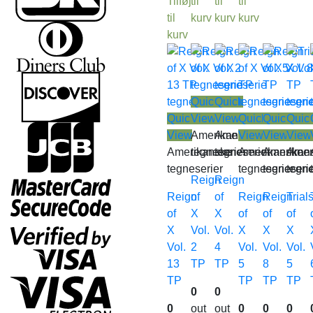
Tilføj
til
til
til
til
kurv
kurv
kurv
kurv
Quick
Quick
Quick
View
View
Quick
Quick
Quic
View
Amerikanske
Amerikanske
View
View
View
Amerikanske
tegneserier
tegneserier
Amerikanske
Amerikan
Amer
tegneserier
tegneserier
tegneseri
tegne
Reign
Reign
Reign
of
of
Reign
Reign
Trial
of
X
X
of
of
of
X
Vol.
Vol.
X
X
X
Vol.
2
4
Vol.
Vol.
Vol.
13
TP
TP
5
8
5
TP
TP
TP
TP
0
0
0
out
out
0
0
0