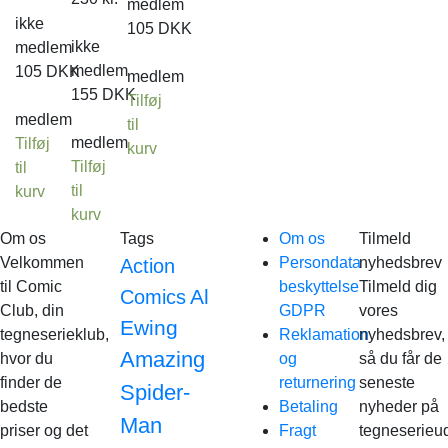
medlem
ikke
105
DKK
ikke
medlem
medlem
105
DKK
medlem
155
DKK
Tilføj
medlem
til
medlem
Tilføj
kurv
Tilføj
til
til
kurv
kurv
Om os
Tags
Om os
Tilmeld
Velkommen
Persondata
nyhedsbrev
Action
til Comic
beskyttelse
Tilmeld dig
Al
Comics
Club, din
GDPR
vores
Ewing
tegneserieklub,
Reklamation
nyhedsbrev,
Amazing
hvor du
og
så du får de
finder de
returnering
seneste
Spider-
bedste
Betaling
nyheder på
Man
priser og det
Fragt
tegneserieud