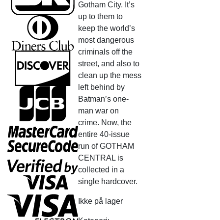
Gotham City. It’s
up to them to
keep the world’s
most dangerous
criminals off the
street, and also to
clean up the mess
left behind by
Batman’s one-
man war on
crime. Now, the
entire 40-issue
run of GOTHAM
CENTRAL is
collected in a
single hardcover.
Ikke på lager