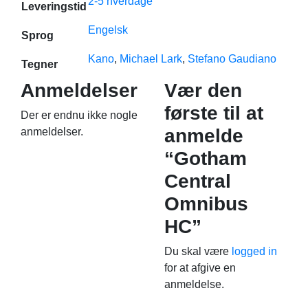
2-5 hverdage
Leveringstid
Engelsk
Sprog
Kano
,
Michael Lark
,
Stefano Gaudiano
Tegner
Anmeldelser
Vær den
første til at
Der er endnu ikke nogle
anmelde
anmeldelser.
“Gotham
Central
Omnibus
HC”
Du skal være
logged in
for at afgive en
anmeldelse.