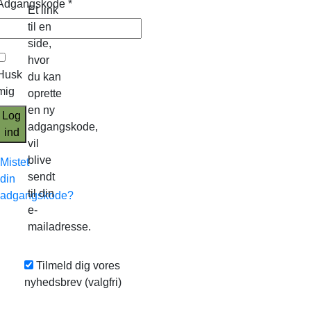
Adgangskode
*
Et link
til en
side,
hvor
Husk
du kan
mig
oprette
en ny
Log
adgangskode,
ind
vil
blive
Mistet
sendt
din
til din
adgangskode?
e-
mailadresse.
Tilmeld dig vores
nyhedsbrev
(valgfri)