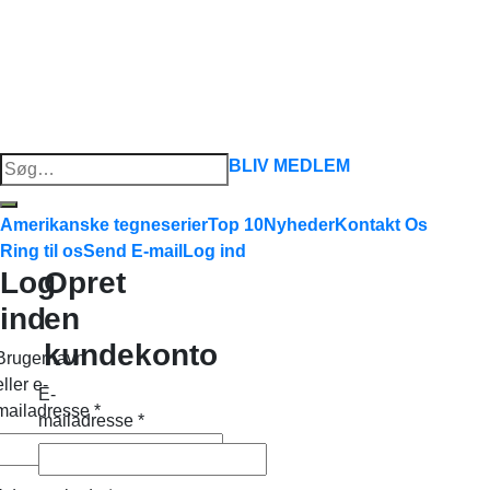
Søg
BLIV MEDLEM
efter:
Amerikanske tegneserier
Top 10
Nyheder
Kontakt Os
Ring til os
Send E-mail
Log ind
Log
Opret
ind
en
kundekonto
Brugernavn
eller e-
E-
mailadresse
*
mailadresse
*