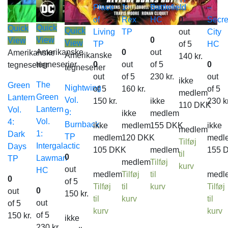
Place
1:
Battlefield
–
of
Rex
HC
0
Secre
Quick
Quick
Quick
Living
TP
out
City
View
0
View
View
TP
of 5
HC
Amerikanske
0
out
Amerikanske
Amerikanske
140
kr.
tegneserier
0
out
of 5
0
tegneserier
tegneserier
out
of 5
230
kr.
out
ikke
The
Green
Nightwing
of 5
160
kr.
of 5
medlem
Green
Lantern
Vol.
150
kr.
ikke
230
k
110
DKK
Lantern
Vol.
9:
ikke
medlem
Vol.
4:
Burnback
ikke
medlem
155
DKK
ikke
medlem
1:
Dark
TP
medlem
120
DKK
medl
Tilføj
Intergalactic
Days
105
DKK
medlem
155
til
0
Lawman
TP
medlem
Tilføj
kurv
out
HC
medlem
Tilføj
til
medl
0
of 5
Tilføj
til
kurv
Tilføj
0
out
150
kr.
til
kurv
til
out
of 5
kurv
kurv
of 5
150
kr.
ikke
230
kr.