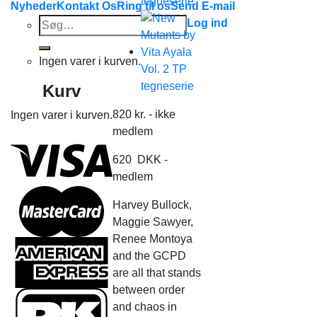
Nyheder
Kontakt Os
Ring til os
Send E-mail
Søg
Log ind
efter:
Ingen varer i kurven.
Kurv
820
kr.
- ikke
Ingen varer i kurven.
medlem
620
DKK
-
medlem
Harvey Bullock,
Maggie Sawyer,
Renee Montoya
and the GCPD
are all that stands
between order
and chaos in