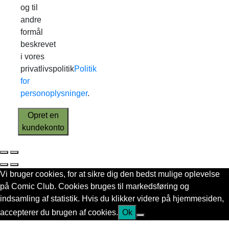
og til
andre
formål
beskrevet
i vores
privatlivspolitik
Politik
for
personoplysninger
.
Opret en
kundekonto
Vi bruger cookies, for at sikre dig den bedst mulige oplevelse
på Comic Club. Cookies bruges til markedsføring og
indsamling af statistik. Hvis du klikker videre på hjemmesiden,
accepterer du brugen af cookies.
Ok