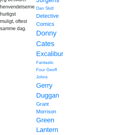
henvendelserne
Dan Slott
hurtigst
Detective
muligt, oftest
Comics
samme dag.
Donny
Cates
Excalibur
Fantastic
Four
Geoff
Johns
Gerry
Duggan
Grant
Morrison
Green
Lantern