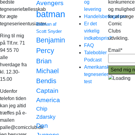
bedste
Avengers
og
konkurrence
tegneseriefællesskab
levering
og mulighed
batman
for ægte
Handelsbetingelser
for at præge
tegneserieentusiaster.
Er det
Comic
Batman af
virkelig
Clubs
Scott Snyder
Ring til mig
indkøbspris?
udvikling.
Benjamin
på Tlf.nr. 71
FAQ
Percy
94 55 70
Email*
Talebobler
alle
Brian
Podcast
hverdage fra
Amerikanske
Michael
kl. 12.30-
tegneserier
15.00
Bendis
test
Captain
Udenfor
telefon tiden
America
kan jeg altid
Chip
træffes på e-
Zdarsky
mailen
Dan
palle@comicclub.dk
Jurgens
jeg besvarer