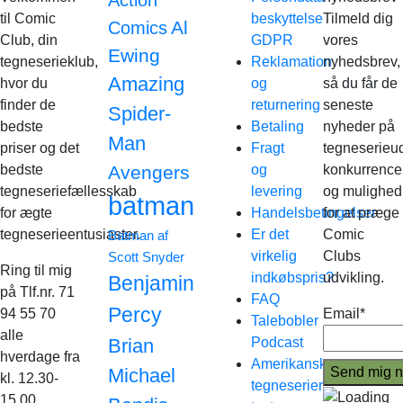
Action
til Comic
beskyttelse
Tilmeld dig
Al
Comics
Club, din
GDPR
vores
Ewing
tegneserieklub,
Reklamation
nyhedsbrev,
Amazing
hvor du
og
så du får de
finder de
returnering
seneste
Spider-
bedste
Betaling
nyheder på
Man
priser og det
Fragt
tegneserieud
bedste
Avengers
og
konkurrence
tegneseriefællesskab
levering
og mulighed
batman
for ægte
Handelsbetingelser
for at præge
tegneserieentusiaster.
Er det
Comic
Batman af
virkelig
Clubs
Scott Snyder
Ring til mig
indkøbspris?
udvikling.
Benjamin
på Tlf.nr. 71
FAQ
Percy
94 55 70
Email*
Talebobler
alle
Brian
Podcast
hverdage fra
Amerikanske
Michael
kl. 12.30-
tegneserier
15.00