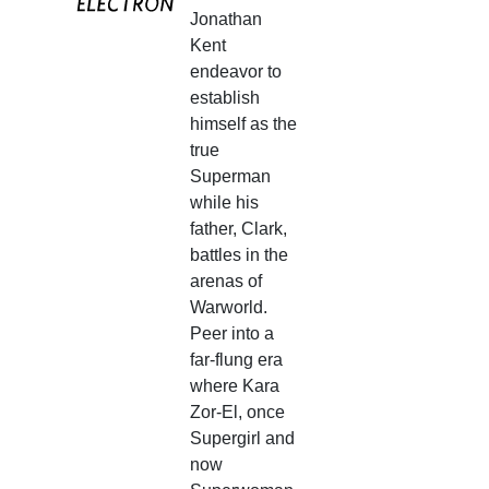
Jonathan
Kent
endeavor to
establish
himself as the
true
Superman
while his
father, Clark,
battles in the
arenas of
Warworld.
Peer into a
far-flung era
where Kara
Zor-El, once
Supergirl and
now