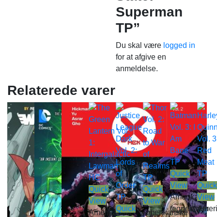
Superman
TP”
Du skal være
logged in
for at afgive en
anmeldelse.
Relaterede varer
Quick
View
Quick
Quick
Quick
Amerikanske
View
View
View
Quick
tegneserier
Amer
Amerikanske
Amerikanske