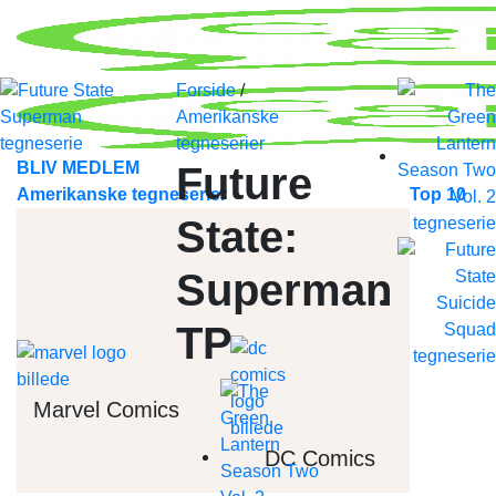
Skip
to
content
Forside
/
Amerikanske
tegneserier
BLIV MEDLEM
Future
Amerikanske tegneserier
Top 10
State:
Superman
TP
Marvel Comics
DC Comics