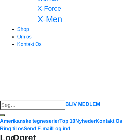
X-Force
X-Men
Shop
Om os
Kontakt Os
Søg
BLIV MEDLEM
efter:
Amerikanske tegneserier
Top 10
Nyheder
Kontakt Os
Ring til os
Send E-mail
Log ind
Log
Opret