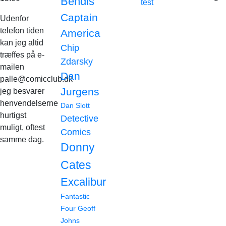
Bendis
test
Captain
Udenfor
telefon tiden
America
kan jeg altid
Chip
træffes på e-
Zdarsky
mailen
Dan
palle@comicclub.dk
Jurgens
jeg besvarer
henvendelserne
Dan Slott
hurtigst
Detective
muligt, oftest
Comics
samme dag.
Donny
Cates
Excalibur
Fantastic
Four
Geoff
Johns