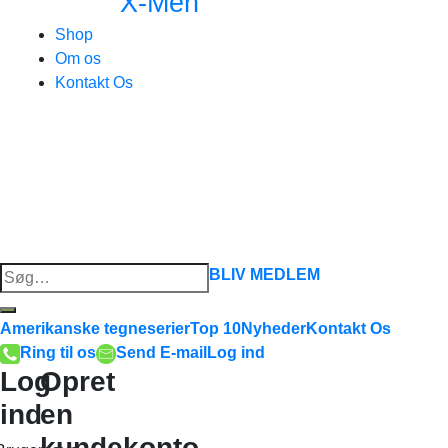
X-Men
Shop
Om os
Kontakt Os
Søg
BLIV MEDLEM
efter:
Amerikanske tegneserier
Top 10
Nyheder
Kontakt Os
Ring til os
Send E-mail
Log ind
Log
Opret
ind
en
kundekonto