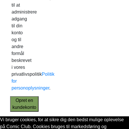
til at
administrere
adgang
til din
konto
og til
andre
formål
beskrevet
i vores
privatlivspolitik
Politik
for
personoplysninger
.
Opret en
kundekonto
Vi bruger cookies, for at sikre dig den bedst mulige oplevelse
på Comic Club. Cookies bruges til markedsføring og