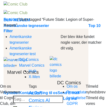
Skip
to
content
Forside
/
Varer tagged “Future State: Legion of Super-
BLIV MEDLEM
Heroes”
Amerikanske tegneserier
Top 10
Filter
Amerikanske
Der blev ikke fundet
tegneserier
nogle varer, der matcher
Amerikanske
dit valg.
tegneserier test
DC Comics
Marvel Comics
Hulk
Marvel Comics
X-Men
DC Comics
Om os
Tags
Om os
Tilmeld
Velkommen
Persondata
nyhedsbrev
Action
Nyheder
Kontakt Os
Ring til os
Send E-mail
til Comic
beskyttelse
Tilmeld dig
Søg
Log ind
Al
Comics
Club, din
GDPR
vores
efter: