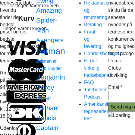
Ewing
tegneserieklub,
Reklamation
nyhedsbrev,
Ingen varer i kurven.
Amazing
hvor du
og
så du får de
Kurv
finder de
returnering
seneste
Spider-
bedste
Betaling
nyheder på
Ingen varer i kurven.
Man
priser og det
Fragt
tegneserieud
bedste
Avengers
og
konkurrence
tegneseriefællesskab
levering
og mulighed
batman
for ægte
Handelsbetingelser
for at præge
tegneserieentusiaster.
Er det
Comic
Batman af
virkelig
Clubs
Scott Snyder
Ring til mig
indkøbspris?
udvikling.
Benjamin
på Tlf.nr. 71
FAQ
Percy
94 55 70
Email*
Talebobler
alle
Brian
Podcast
hverdage fra
Amerikanske
Michael
kl. 12.30-
tegneserier
15.00
Bendis
test
Captain
Udenfor