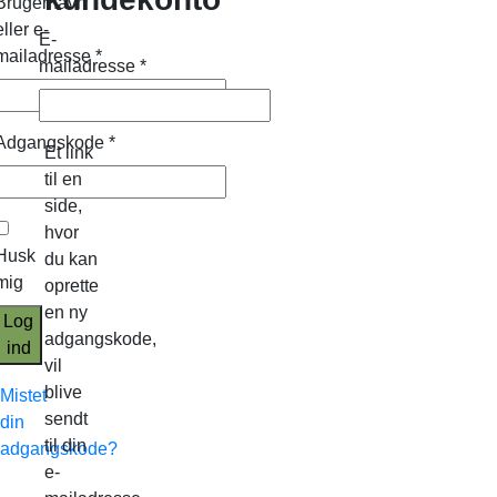
Brugernavn
eller e-
E-
mailadresse
*
mailadresse
*
Adgangskode
*
Et link
til en
side,
hvor
Husk
du kan
mig
oprette
en ny
Log
adgangskode,
ind
vil
blive
Mistet
sendt
din
til din
adgangskode?
e-