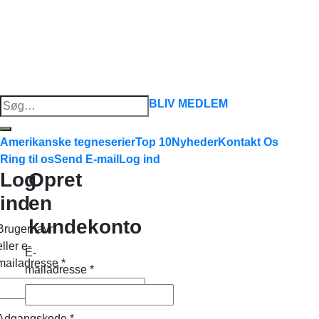
Søg
BLIV MEDLEM
efter:
Amerikanske tegneserier
Top 10
Nyheder
Kontakt Os
Ring til os
Send E-mail
Log ind
Log
Opret
ind
en
kundekonto
Brugernavn
eller e-
E-
mailadresse
*
mailadresse
*
Adgangskode
*