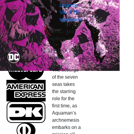
Ingen varer i kurven.
Kurv
Ingen varer i kurven.
200
kr.
- ikke
medlem
115
DKK
-
medlem
The scourge
of the seven
seas takes
the starring
role for the
first time, as
Aquaman’s
archnemesis
embarks on a