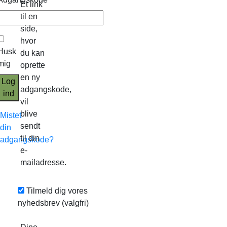
Et link
til en
side,
hvor
Husk
du kan
mig
oprette
en ny
Log
adgangskode,
ind
vil
blive
Mistet
sendt
din
til din
adgangskode?
e-
mailadresse.
Tilmeld dig vores
nyhedsbrev
(valgfri)