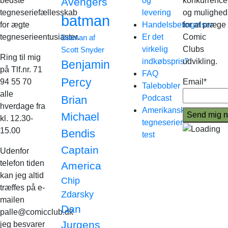
bedste
Avengers
og
konkurrence
tegneseriefællesskab
levering
og mulighed
batman
for ægte
Handelsbetingelser
for at præge
tegneserieentusiaster.
Er det
Comic
Batman af
virkelig
Clubs
Scott Snyder
Ring til mig
indkøbspris?
udvikling.
Benjamin
på Tlf.nr. 71
FAQ
Percy
94 55 70
Email*
Talebobler
alle
Brian
Podcast
hverdage fra
Amerikanske
Michael
kl. 12.30-
tegneserier
15.00
Bendis
test
Captain
Udenfor
telefon tiden
America
kan jeg altid
Chip
træffes på e-
Zdarsky
mailen
Dan
palle@comicclub.dk
Jurgens
jeg besvarer