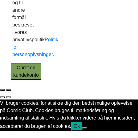
og til
andre
formål
beskrevet
i vores
privatlivspolitik
Politik
for
personoplysninger
.
Opret en
kundekonto
Vi bruger cookies, for at sikre dig den bedst mulige oplevelse
på Comic Club. Cookies bruges til markedsføring og
indsamling af statistik. Hvis du klikker videre på hjemmesiden,
accepterer du brugen af cookies.
Ok