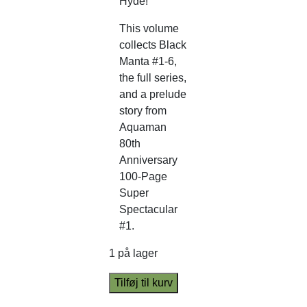
Hyde!
This volume
collects Black
Manta #1-6,
the full series,
and a prelude
story from
Aquaman
80th
Anniversary
100-Page
Super
Spectacular
#1.
1 på lager
Tilføj til kurv