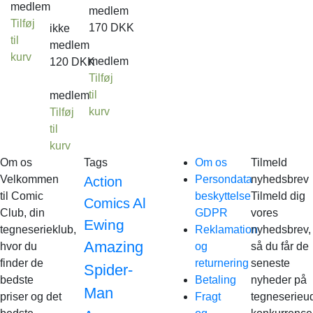
medlem
medlem
Tilføj
170
DKK
ikke
til
medlem
kurv
medlem
120
DKK
Tilføj
til
medlem
kurv
Tilføj
til
kurv
Om os
Tags
Om os
Tilmeld
Velkommen
Persondata
nyhedsbrev
Action
til Comic
beskyttelse
Tilmeld dig
Al
Comics
Club, din
GDPR
vores
Ewing
tegneserieklub,
Reklamation
nyhedsbrev,
Amazing
hvor du
og
så du får de
finder de
returnering
seneste
Spider-
bedste
Betaling
nyheder på
Man
priser og det
Fragt
tegneserieud