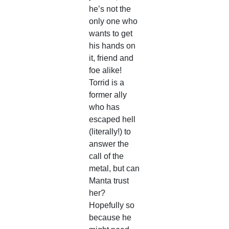
he’s not the
only one who
wants to get
his hands on
it, friend and
foe alike!
Torrid is a
former ally
who has
escaped hell
(literally!) to
answer the
call of the
metal, but can
Manta trust
her?
Hopefully so
because he