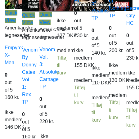
HC
of
–
of
160
kr.
Nothing
Secre
Realms
Quick
0
Quick
Quick
TP
City
TP
View
ikke
out
View
View
HC
Amerikanske
medlem
of 5
0
Amerikanske
Amerikanske
0
tegneserier
127
DKK
230
kr.
out
0
tegneserier
tegneserier
out
of 5
out
of 5
Empyre:
Venom
Venom
medlem
ikke
200
kr.
of 5
140
kr.
X-
Vol.
By
Tilføj
medlem
230
k
Men
3:
Donny
til
155
DKK
ikke
ikke
Absolute
Cates
kurv
medlem
ikke
0
medlem
Carnage
Vol.
medlem
130
DKK
medl
out
110
DKK
TP
1:
Tilføj
155
of 5
Rex
til
medlem
160
kr.
medlem
0
TP
kurv
Tilføj
medl
Tilføj
out
til
Tilføj
ikke
til
of 5
0
kurv
til
medlem
kurv
220
kr.
out
kurv
146
DKK
of 5
ikke
160
kr.