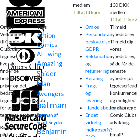
medlem
130
DKK
Tilføj til kurv
medlem
Tilføj til kurv
Om os
Tags
Om os
Tilmeld
Velkommen
Persondata
nyhedsbrev
Action
til Comic
beskyttelse
Tilmeld dig
Comics
Club, din
GDPR
vores
Al Ewing
tegneserieklub,
Reklamation
nyhedsbrev,
Amazing
hvor du
og
så du får de
finder de
returnering
seneste
Spider-
bedste
Betaling
nyheder på
Man
priser og det
Fragt
tegneserieud
Avengers
bedste
og
konkurrence
tegneseriefællesskab
levering
og mulighed
batman
for ægte
Handelsbetingelser
for at præge
tegneserieentusiaster.
Er det
Comic Clubs
Batman af
virkelig
udvikling.
Scott Snyder
Ring til mig
indkøbspris?
Benjamin
på Tlf.nr. 71
Email*
FAQ