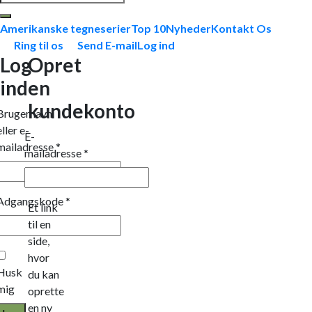
efter:
Amerikanske tegneserier
Top 10
Nyheder
Kontakt Os
Ring til os
Send E-mail
Log ind
Log
Opret
ind
en
kundekonto
Brugernavn
eller e-
E-
mailadresse
*
mailadresse
*
Adgangskode
*
Et link
til en
side,
hvor
Husk
du kan
mig
oprette
en ny