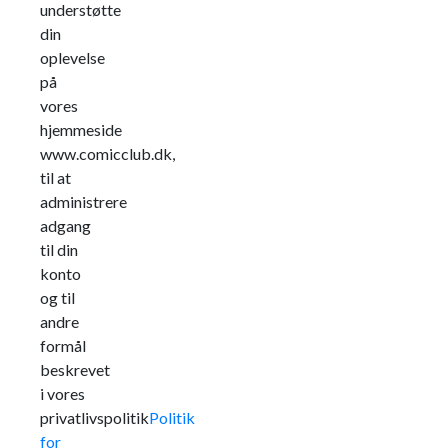
understøtte
din
oplevelse
på
vores
hjemmeside
www.comicclub.dk,
til at
administrere
adgang
til din
konto
og til
andre
formål
beskrevet
i vores
privatlivspolitik
Politik
for