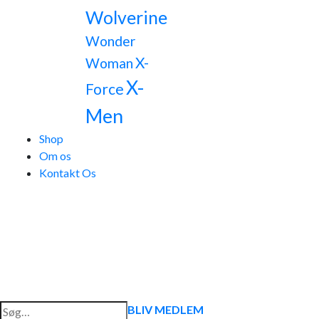
Wolverine
Wonder
X-
Woman
X-
Force
Men
Shop
Om os
Kontakt Os
Søg
BLIV MEDLEM