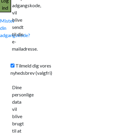
Log
adgangskode,
ind
vil
blive
Mistet
sendt
din
til din
adgangskode?
e-
mailadresse.
Tilmeld dig vores
nyhedsbrev
(valgfri)
Dine
personlige
data
vil
blive
brugt
til at