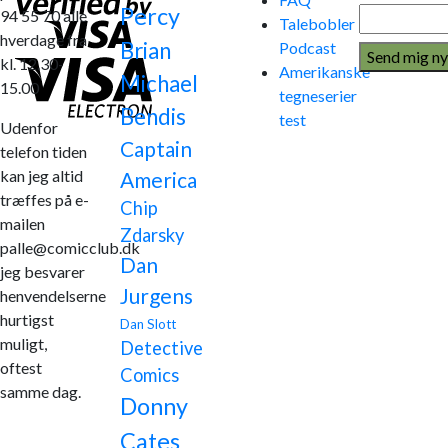
Percy
94 55 70 alle
Talebobler
hverdage fra
Brian
Podcast
kl. 12.30-
Amerikanske
Michael
15.00
tegneserier
Bendis
test
Udenfor
Captain
telefon tiden
kan jeg altid
America
træffes på e-
Chip
mailen
Zdarsky
palle@comicclub.dk
Dan
jeg besvarer
Jurgens
henvendelserne
hurtigst
Dan Slott
muligt,
Detective
oftest
Comics
samme dag.
Donny
Cates