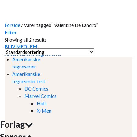
Skip
to
content
Forside
/
Varer tagged “Valentine De Landro”
Filter
Showing all 2 results
BLIV MEDLEM
Amerikanske tegneserier
Amerikanske
tegneserier
Amerikanske
tegneserier test
DC Comics
Marvel Comics
Hulk
X-Men
Forlag
Sprog