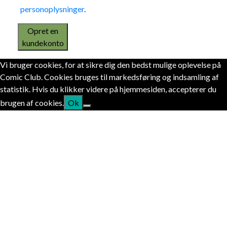
personoplysninger
.
Opret en
kundekonto
Vi bruger cookies, for at sikre dig den bedst mulige oplevelse på
Comic Club. Cookies bruges til markedsføring og indsamling af
statistik. Hvis du klikker videre på hjemmesiden, accepterer du
brugen af cookies.
Ok