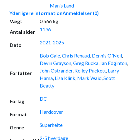
Man's Land
Yderligere information
Anmeldelser (0)
Vægt
0.566 kg
1136
Antal sider
2021-2025
Dato
Bob Gale
,
Chris Renaud
,
Dennis O'Neil
,
Devin Grayson
,
Greg Rucka
,
Ian Edginton
,
John Ostrander
,
Kelley Puckett
,
Larry
Forfatter
Hama
,
Lisa Klink
,
Mark Waid
,
Scott
Beatty
DC
Forlag
Hardcover
Format
Superhelte
Genre
2-5 hverdage