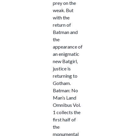
prey on the
weak. But
with the
return of
Batman and
the
appearance of
an enigmatic
new Batgirl,
justice is
returning to
Gotham.
Batman: No
Man’s Land
Omnibus Vol.
1 collects the
first half of
the
monumental