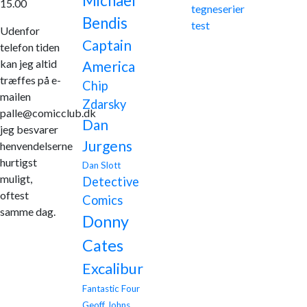
Michael
15.00
tegneserier
Bendis
test
Udenfor
Captain
telefon tiden
kan jeg altid
America
træffes på e-
Chip
mailen
Zdarsky
palle@comicclub.dk
Dan
jeg besvarer
Jurgens
henvendelserne
hurtigst
Dan Slott
muligt,
Detective
oftest
Comics
samme dag.
Donny
Cates
Excalibur
Fantastic Four
Geoff Johns