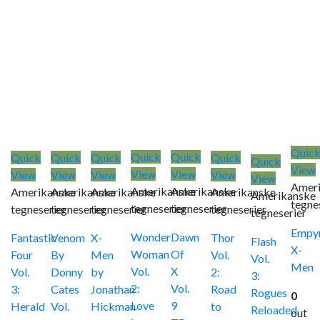
Quic
Quick
Quick
Quick
Quick
Quick
Quick
Quick
View
View
View
View
View
View
View
View
Amer
Amerikanske
Amerikanske
Amerikanske
Amerikanske
Amerikanske
Amerikanske
Amerikanske
tegne
tegneserier
tegneserier
tegneserier
tegneserier
tegneserier
tegneserier
tegneserier
Empyr
Wonder
Dawn
Fantastic
Venom
X-
Thor
Flash
X-
Woman
Of
Four
By
Men
Vol.
Vol.
Men
Vol.
X
Vol.
Donny
by
2:
3:
2:
Vol.
3:
Cates
Jonathan
Road
Rogues
0
Love
9
Herald
Vol.
Hickman
to
Reloaded
out