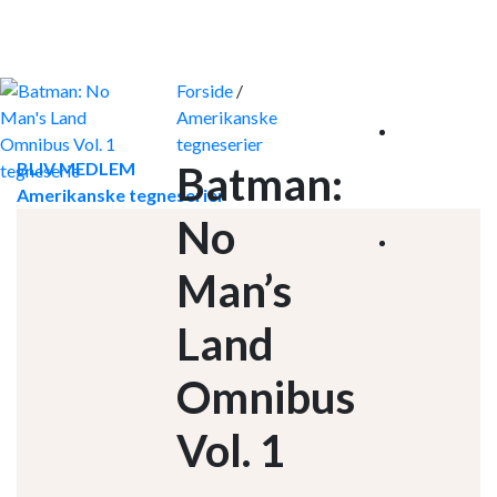
Skip
to
content
Forside
/
Amerikanske
tegneserier
BLIV MEDLEM
Batman:
Amerikanske tegneserier
No
Man’s
Land
Omnibus
Vol. 1