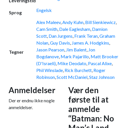
Leveringstid
Engelsk
Sprog
Alex Maleev
,
Andy Kuhn
,
Bill Sienkiewicz
,
Cam Smith
,
Dale Eaglesham
,
Damion
Scott
,
Dan Jurgens
,
Frank Teran
,
Graham
Nolan
,
Guy Davis
,
James A. Hodgkins
,
Jason Pearson
,
Jim Balent
,
Jon
Tegner
Bogdanove
,
Mark Pajarillo
,
Matt Brooker
(D'Israeli)
,
Mike Deodato
,
Pascal Alixe
,
Phil Winslade
,
Rick Burchett
,
Roger
Robinson
,
Scott McDaniel
,
Staz Johnson
Anmeldelser
Vær den
første til at
Der er endnu ikke nogle
anmelde
anmeldelser.
“Batman: No
Man’s Land