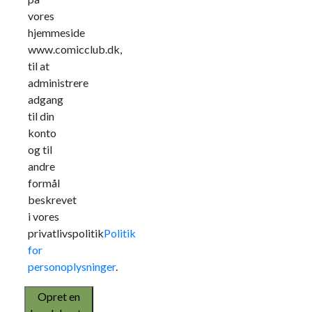
vores
hjemmeside
www.comicclub.dk,
til at
administrere
adgang
til din
konto
og til
andre
formål
beskrevet
i vores
privatlivspolitik
Politik
for
personoplysninger
.
Opret en