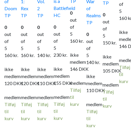
is a
TP
of
1:
Vol.
War
TP
of
Battlefield
Doom
Rex
2
of
5
0
0
HC
TP
TP
TP
Realms
160
k
out
out
TP
0
of
0
0
0
of
ikke
out
5
out
out
out
0
5
medl
of
160
kr.
of
of
of
out
150
kr.
146
5
5
5
5
of
230
kr.
ikke
160
kr.
160
kr.
140
kr.
5
ikke
medl
medlem
140
kr.
medlem
Tilføj
ikke
146
DKK
ikke
ikke
ikke
105
DKK
til
medlem
medlem
medlem
medlem
ikke
kurv
155
DKK
medlem
120
DKK
120
DKK
110
DKK
medlem
medlem
Tilføj
110
DKK
Tilføj
medlem
til
medlem
medlem
medlem
til
Tilføj
kurv
Tilføj
Tilføj
Tilføj
medlem
kurv
til
til
til
til
Tilføj
kurv
kurv
kurv
kurv
til
kurv