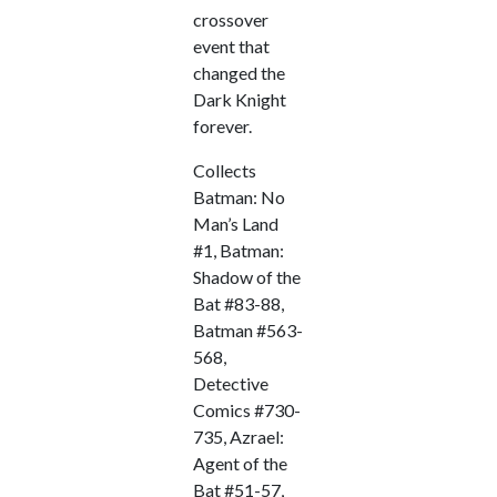
crossover
event that
changed the
Dark Knight
forever.
Collects
Batman: No
Man’s Land
#1, Batman:
Shadow of the
Bat #83-88,
Batman #563-
568,
Detective
Comics #730-
735, Azrael:
Agent of the
Bat #51-57,