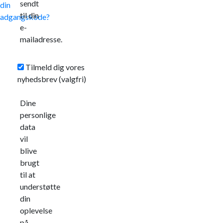
sendt
din
til din
adgangskode?
e-
mailadresse.
Tilmeld dig vores
nyhedsbrev
(valgfri)
Dine
personlige
data
vil
blive
brugt
til at
understøtte
din
oplevelse
på