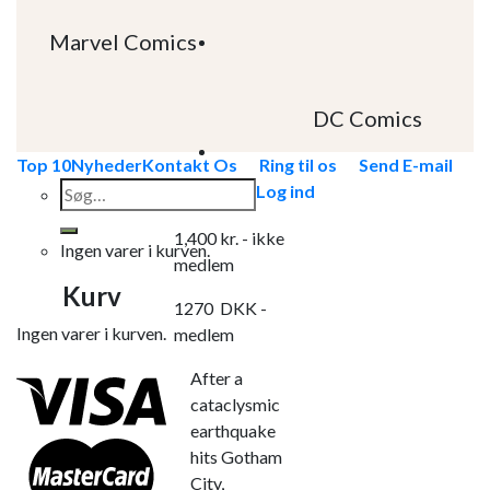
Marvel Comics
DC Comics
Top 10
Nyheder
Kontakt Os
Ring til os
Send E-mail
Søg
Log ind
efter:
1,400
kr.
- ikke
Ingen varer i kurven.
medlem
Kurv
1270
DKK
-
Ingen varer i kurven.
medlem
After a
cataclysmic
earthquake
hits Gotham
City,