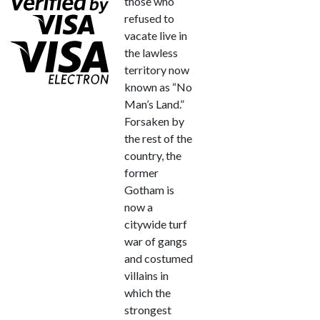
those who
refused to
vacate live in
the lawless
territory now
known as “No
Man’s Land.”
Forsaken by
the rest of the
country, the
former
Gotham is
now a
citywide turf
war of gangs
and costumed
villains in
which the
strongest