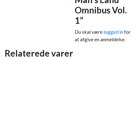
Omnibus Vol.
1”
Du skal være
logged in
for
at afgive en anmeldelse.
Relaterede varer