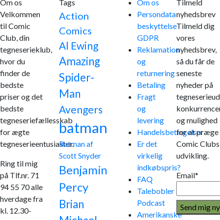
Om os
Tags
Om os
Tilmeld
Velkommen
Persondata
nyhedsbrev
Action
til Comic
beskyttelse
Tilmeld dig
Comics
Club, din
GDPR
vores
Al Ewing
tegneserieklub,
Reklamation
nyhedsbrev,
Amazing
hvor du
og
så du får de
finder de
returnering
seneste
Spider-
bedste
Betaling
nyheder på
Man
priser og det
Fragt
tegneserieud
Avengers
bedste
og
konkurrence
tegneseriefællesskab
levering
og mulighed
batman
for ægte
Handelsbetingelser
for at præge
tegneserieentusiaster.
Er det
Comic Clubs
Batman af
virkelig
udvikling.
Scott Snyder
Ring til mig
indkøbspris?
Benjamin
på Tlf.nr. 71
Email*
FAQ
Percy
94 55 70 alle
Talebobler
hverdage fra
Brian
Podcast
kl. 12.30-
Amerikanske