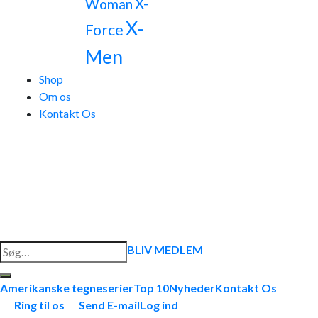
X-
Woman
X-
Force
Men
Shop
Om os
Kontakt Os
Søg
BLIV MEDLEM
efter:
Amerikanske tegneserier
Top 10
Nyheder
Kontakt Os
Ring til os
Send E-mail
Log ind