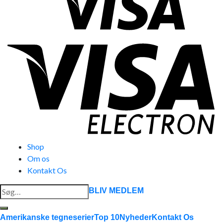
Shop
Om os
Kontakt Os
Søg
BLIV MEDLEM
efter:
Amerikanske tegneserier
Top 10
Nyheder
Kontakt Os