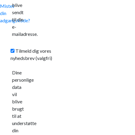
blive
Mistet
sendt
din
til din
adgangskode?
e-
mailadresse.
Tilmeld dig vores
nyhedsbrev
(valgfri)
Dine
personlige
data
vil
blive
brugt
til at
understøtte
din