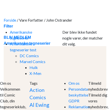
Skip
to
content
Forside
/
Vare Forfatter
/
John Ostrander
Filter
Amerikanske
Der blev ikke fundet
BLIV MEDLEM
tegneserier
nogle varer, der matcher
Amerikanske tegneserier
Amerikanske
dit valg.
tegneserier test
DC Comics
Marvel Comics
Hulk
X-Men
Om os
Tags
Om os
Tilmeld
Velkommen
Persondata
nyhedsbrev
Action
til Comic
beskyttelse
Tilmeld dig
Comics
Club, din
GDPR
vores
Al Ewing
tegneserieklub,
Reklamation
nyhedsbrev,