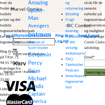
Amazing
hvor du
og
så du får de
finder de
returnering
seneste
Marvel Comics
Spider-
bedste
Betaling
nyheder på
Man
priser og det
Fragt
tegneserieud
DC Comics
Avengers
bedste
og
konkurrence
tegneseriefællesskab
levering
og mulighed
batman
Top 10
Nyheder
Kontakt Os
Ring til os
Send E-mail
for ægte
Handelsbetingelser
for at præge
Søg
Log ind
tegneserieentusiaster.
Er det
Comic Clubs
Batman af
efter:
virkelig
udvikling.
Scott Snyder
Ring til mig
indkøbspris?
Benjamin
Ingen varer i kurven.
på Tlf.nr. 71
Email*
FAQ
Percy
Kurv
94 55 70 alle
Talebobler
hverdage fra
Brian
Podcast
Ingen varer i kurven.
kl. 12.30-
Amerikanske
Michael
15.00
tegneserier
Bendis
test
Udenfor
Captain
telefon tiden
kan jeg altid
America