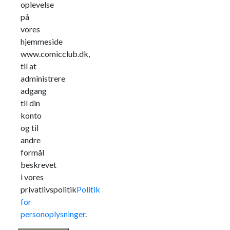
oplevelse
på
vores
hjemmeside
www.comicclub.dk,
til at
administrere
adgang
til din
konto
og til
andre
formål
beskrevet
i vores
privatlivspolitik
Politik
for
personoplysninger
.