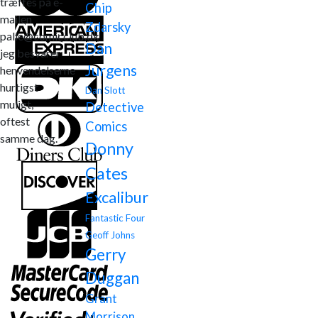
træffes på e-
Chip
mailen
Zdarsky
palle@comicclub.dk
Dan
jeg besvarer
Jurgens
henvendelserne
hurtigst
Dan Slott
muligt,
Detective
oftest
Comics
samme dag.
Donny
Cates
Excalibur
Fantastic Four
Geoff Johns
Gerry
Duggan
Grant
Morrison