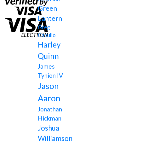
Green
Lantern
Greg
Capullo
Harley
Quinn
James
Tynion IV
Jason
Aaron
Jonathan
Hickman
Joshua
Williamson