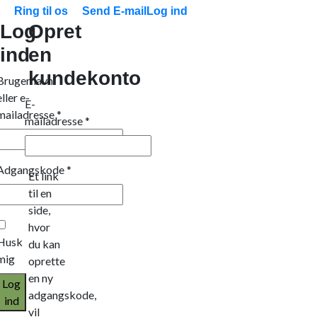
Ring til os
Send E-mail
Log ind
Log
Opret
ind
en
kundekonto
Brugernavn
eller e-
E-
mailadresse
*
mailadresse
*
Adgangskode
*
Et link
til en
side,
hvor
Husk
du kan
mig
oprette
en ny
Log
adgangskode,
ind
vil