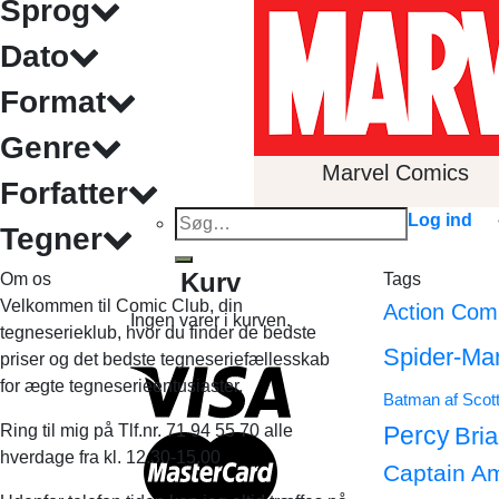
Sprog
Dato
Format
Genre
Marvel Comics
Forfatter
Søg
Log ind
Tegner
efter:
Kurv
Om os
Tags
Velkommen til Comic Club, din
Action Com
Ingen varer i kurven.
tegneserieklub, hvor du finder de bedste
Spider-Ma
priser og det bedste tegneseriefællesskab
for ægte tegneserieentusiaster.
Batman af Scot
Ring til mig på Tlf.nr. 71 94 55 70 alle
Percy
Bri
hverdage fra kl. 12.30-15.00
Captain A