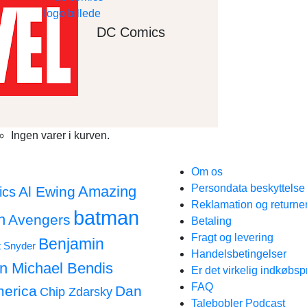
DC Comics
Ingen varer i kurven.
Om os
Persondata beskyttels
Amazing
Al Ewing
ics
Reklamation og returne
batman
n
Avengers
Betaling
Fragt og levering
Benjamin
t Snyder
Handelsbetingelser
an Michael Bendis
Er det virkelig indkøbsp
FAQ
merica
Dan
Chip Zdarsky
Talebobler Podcast