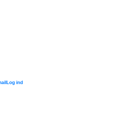
ail
Log ind