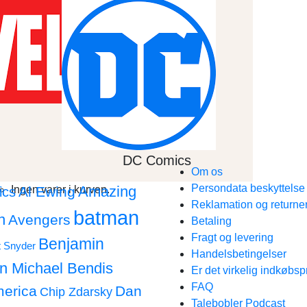
DC Comics
Om os
Persondata beskyttels
Amazing
Ingen varer i kurven.
Al Ewing
ics
Reklamation og returne
batman
n
Avengers
Betaling
Fragt og levering
Benjamin
t Snyder
Handelsbetingelser
an Michael Bendis
Er det virkelig indkøbsp
FAQ
merica
Dan
Chip Zdarsky
Talebobler Podcast