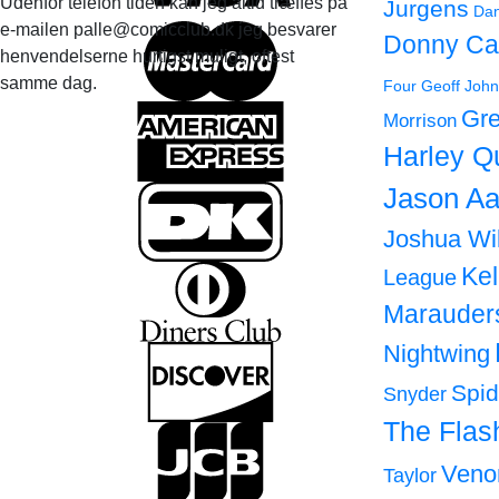
Udenfor telefon tiden kan jeg altid træffes på
Jurgens
Dan
e-mailen palle@comicclub.dk jeg besvarer
Donny Ca
henvendelserne hurtigst muligt, oftest
samme dag.
Four
Geoff John
Gre
Morrison
Harley Q
Jason Aa
Joshua Wi
Ke
League
Marauder
Nightwing
Spi
Snyder
The Flas
Ven
Taylor