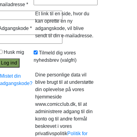
mailadresse
*
Et link til en side, hvor du
kan oprette en ny
Adgangskode
*
adgangskode, vil blive
sendt til din e-mailadresse.
Husk mig
Tilmeld dig vores
nyhedsbrev
(valgfri)
Log ind
Dine personlige data vil
Mistet din
blive brugt til at understøtte
adgangskode?
din oplevelse på vores
hjemmeside
www.comicclub.dk, til at
administrere adgang til din
konto og til andre formål
beskrevet i vores
privatlivspolitik
Politik for