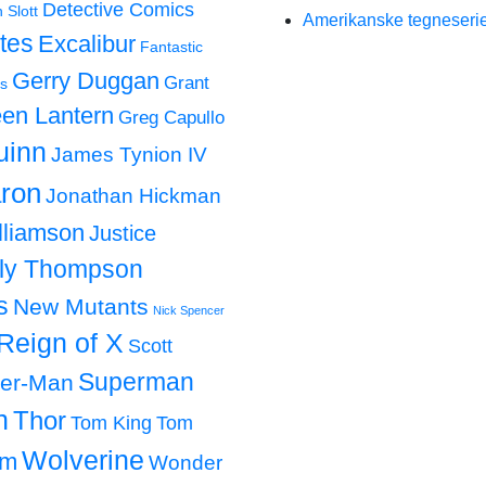
Detective Comics
 Slott
Amerikanske tegneserie
tes
Excalibur
Fantastic
Gerry Duggan
Grant
s
en Lantern
Greg Capullo
uinn
James Tynion IV
ron
Jonathan Hickman
lliamson
Justice
lly Thompson
s
New Mutants
Nick Spencer
Reign of X
Scott
Superman
der-Man
h
Thor
Tom King
Tom
Wolverine
om
Wonder