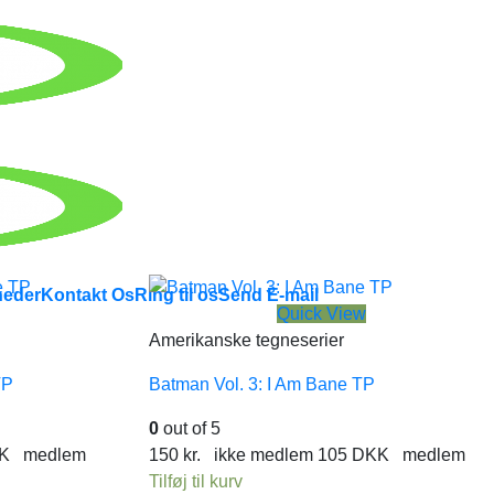
eder
Kontakt Os
Ring til os
Send E-mail
Quick View
Amerikanske tegneserier
TP
Batman Vol. 3: I Am Bane TP
0
out of 5
K
medlem
150
kr.
ikke medlem
105
DKK
medlem
Tilføj til kurv