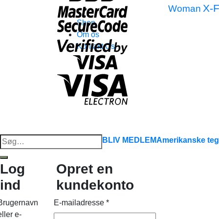
X-F
Woman
Shop
Om os
Kontakt Os
Søg
BLIV MEDLEM
Amerikanske teg
efter:
Log
Opret en
ind
kundekonto
Brugernavn
E-mailadresse
*
eller e-