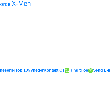
X-Men
orce
neserier
Top 10
Nyheder
Kontakt Os
Ring til os
Send E-m