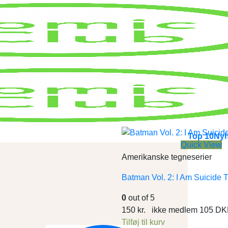
Top 10
Nyh
Quick View
Amerikanske tegneserier
Batman Vol. 2: I Am Suicide 
0
out of 5
150
kr.
ikke medlem
105
DK
Tilføj til kurv