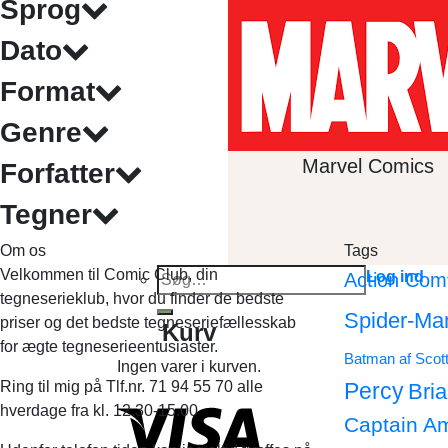
Sprog
Dato
Format
Genre
Marvel Comics
Forfatter
Tegner
Om os
Tags
Velkommen til Comic Club, din
Søg
Log ind
Action Com
tegneserieklub, hvor du finder de bedste
efter:
Spider-Ma
priser og det bedste tegneseriefællesskab
Kurv
for ægte tegneserieentusiaster.
Batman af Scot
Ingen varer i kurven.
Ring til mig på Tlf.nr. 71 94 55 70 alle
Percy
Bri
hverdage fra kl. 12.30-15.00
Captain A