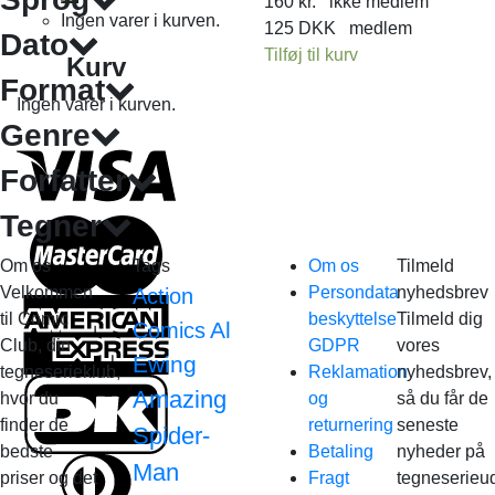
160
kr.
ikke medlem
Ingen varer i kurven.
125
DKK
medlem
Dato
Tilføj til kurv
Kurv
Format
Ingen varer i kurven.
Genre
Forfatter
Tegner
Om os
Tags
Om os
Tilmeld
Velkommen
Persondata
nyhedsbrev
Action
til Comic
beskyttelse
Tilmeld dig
Al
Comics
Club, din
GDPR
vores
Ewing
tegneserieklub,
Reklamation
nyhedsbrev,
Amazing
hvor du
og
så du får de
finder de
returnering
seneste
Spider-
bedste
Betaling
nyheder på
Man
priser og det
Fragt
tegneserieud