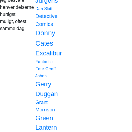
Jurgens
jeg besvarer
henvendelserne
Dan Slott
hurtigst
Detective
muligt, oftest
Comics
samme dag.
Donny
Cates
Excalibur
Fantastic
Four
Geoff
Johns
Gerry
Duggan
Grant
Morrison
Green
Lantern