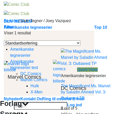
Skip
to
content
Forside
/
Vare Tegner
/
Joey Vazquez
BLIV MEDLEM
Filter
Amerikanske tegneserier
Top 10
Viser 1 resultat
Amerikanske
tegneserier
Amerikanske
tegneserier test
Quick View
DC Comics
Amerikanske tegneserier
Marvel Comics
Marvel Comics
Hulk
The Magnificent Ms. Marvel
DC Comics
X-Men
by Saladin Ahmed Vol. 3:
Outlawed TP
Nyheder
Kontakt Os
Ring til os
Send E-mail
Forlag
Søg
Log ind
0
out of 5
efter:
Sprog