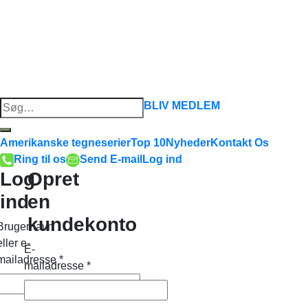
Søg
BLIV MEDLEM
efter:
Amerikanske tegneserier
Top 10
Nyheder
Kontakt Os
Ring til os
Send E-mail
Log ind
Log
Opret
ind
en
kundekonto
Brugernavn
eller e-
E-
mailadresse
*
mailadresse
*