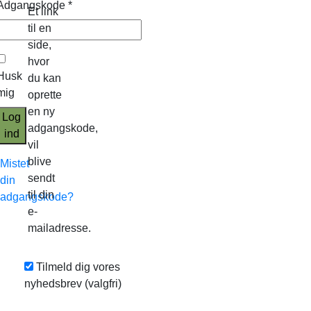
Adgangskode
*
Et link
til en
side,
hvor
Husk
du kan
mig
oprette
en ny
Log
adgangskode,
ind
vil
blive
Mistet
sendt
din
til din
adgangskode?
e-
mailadresse.
Tilmeld dig vores
nyhedsbrev
(valgfri)