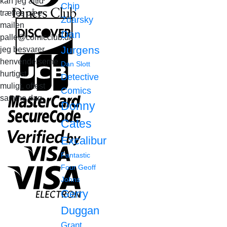
kan jeg altid
Chip
træffes på e-
Zdarsky
mailen
Dan
palle@comicclub.dk
Jurgens
jeg besvarer
henvendelserne
Dan Slott
hurtigst
Detective
muligt, oftest
Comics
samme dag.
Donny
Cates
Excalibur
Fantastic
Four
Geoff
Johns
Gerry
Duggan
Grant