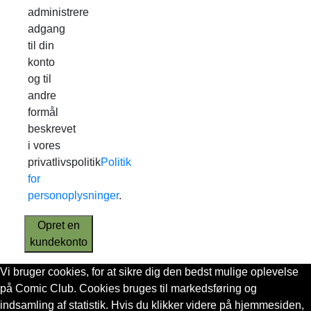
administrere
adgang
til din
konto
og til
andre
formål
beskrevet
i vores
privatlivspolitik
Politik
for
personoplysninger
.
Opret en
kundekonto
Vi bruger cookies, for at sikre dig den bedst mulige oplevelse
på Comic Club. Cookies bruges til markedsføring og
indsamling af statistik. Hvis du klikker videre på hjemmesiden,