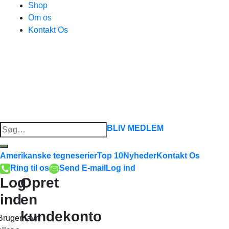
Shop
Om os
Kontakt Os
Søg
BLIV MEDLEM
efter:
Amerikanske tegneserier
Top 10
Nyheder
Kontakt Os
Ring til os
Send E-mail
Log ind
Log
Opret
ind
en
kundekonto
Brugernavn