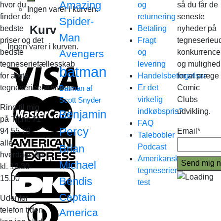
Amazing
hvor du
og
så du får de
Ingen varer i kurven.
finder de
returnering
seneste
Spider-
Kurv
bedste
Betaling
nyheder på
Man
priser og det
Fragt
tegneserieud
Ingen varer i kurven.
bedste
Avengers
og
konkurrence
tegneseriefællesskab
levering
og mulighed
batman
for ægte
Handelsbetingelser
for at præge
tegneserieentusiaster.
Er det
Comic
Batman af
virkelig
Clubs
Scott Snyder
Ring til mig
indkøbspris?
udvikling.
Benjamin
på Tlf.nr. 71
FAQ
Percy
94 55 70
Email*
Talebobler
alle
Brian
Podcast
hverdage fra
Amerikanske
Michael
kl. 12.30-
tegneserier
15.00
Bendis
test
Captain
Udenfor
telefon tiden
America