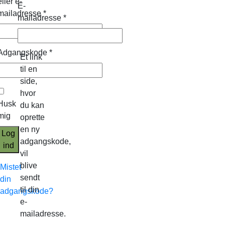
eller e-
E-
mailadresse
*
mailadresse
*
Adgangskode
*
Et link
til en
side,
hvor
Husk
du kan
mig
oprette
en ny
Log
adgangskode,
ind
vil
blive
Mistet
sendt
din
til din
adgangskode?
e-
mailadresse.