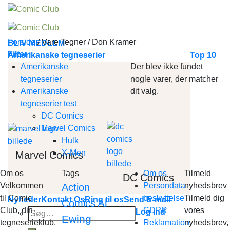
Skip
to
content
Forside
/
Vare Tegner
/
Don Kramer
BLIV MEDLEM
Filter
Amerikanske tegneserier
Top 10
Amerikanske
Der blev ikke fundet
tegneserier
nogle varer, der matcher
Amerikanske
dit valg.
tegneserier test
DC Comics
Marvel Comics
Hulk
X-Men
Marvel Comics
Om os
Tags
Om os
Tilmeld
DC Comics
Velkommen
Persondata
nyhedsbrev
Action
til Comic
beskyttelse
Tilmeld dig
Nyheder
Kontakt Os
Ring til os
Send E-mail
Al
Comics
Club, din
GDPR
vores
Søg
Log ind
Ewing
tegneserieklub,
Reklamation
nyhedsbrev,
efter: