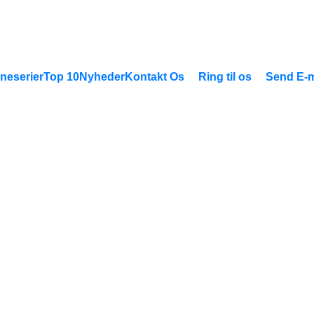
neserier
Top 10
Nyheder
Kontakt Os
Ring til os
Send E-m