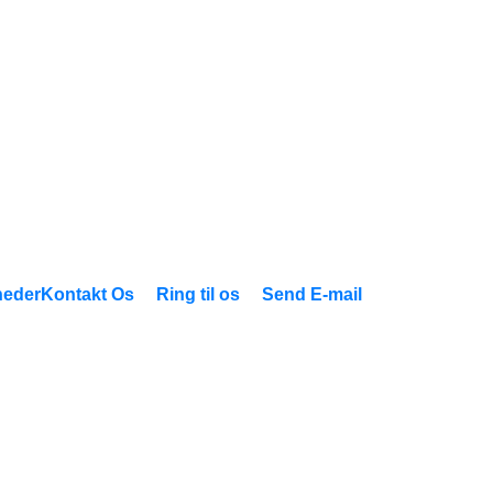
eder
Kontakt Os
Ring til os
Send E-mail