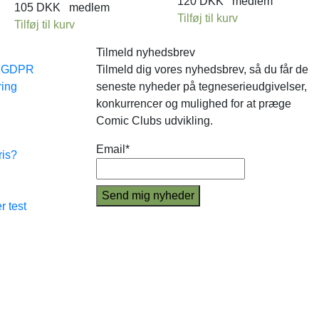
120
DKK
medlem
105
DKK
medlem
Tilføj til kurv
Tilføj til kurv
Tilmeld nyhedsbrev
e GDPR
Tilmeld dig vores nyhedsbrev, så du får de
ring
seneste nyheder på tegneserieudgivelser,
konkurrencer og mulighed for at præge
Comic Clubs udvikling.
Email*
ris?
r test