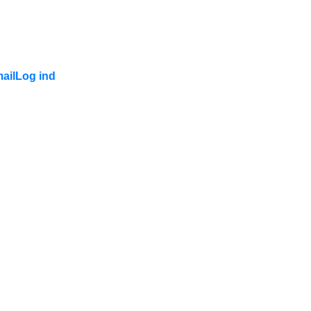
ail
Log ind