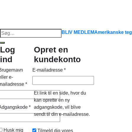
Søg
BLIV MEDLEM
Amerikanske teg
efter:
Log
Opret en
ind
kundekonto
Brugernavn
E-mailadresse
*
eller e-
mailadresse
*
Et link til en side, hvor du
kan oprette en ny
Adgangskode
*
adgangskode, vil blive
sendt til din e-mailadresse.
Husk mig
Tilmeld dig vores