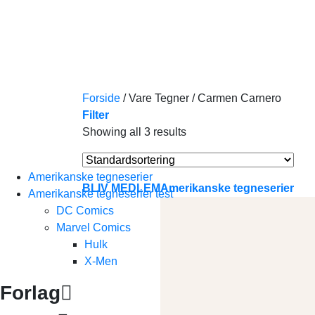
Skip
to
content
Forside
/
Vare Tegner
/
Carmen Carnero
Filter
Showing all 3 results
Amerikanske tegneserier
BLIV MEDLEM
Amerikanske tegneserier
Amerikanske tegneserier test
DC Comics
Marvel Comics
Hulk
X-Men
Forlag