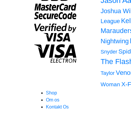
Jason Aa
Joshua Wi
Ke
League
Marauder
Nightwing
Spi
Snyder
The Flas
Ven
Taylor
X-F
Woman
Shop
Om os
Kontakt Os