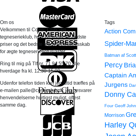
Om os
Tags
Velkommen til Comic Club, din
Action Com
tegneserieklub, hvor du finder de bedste
Spider-Ma
priser og det bedste tegneseriefællesskab
for ægte tegneserieentusiaster.
Batman af Scot
Ring til mig på Tlf.nr. 71 94 55 70 alle
Percy
Bri
hverdage fra kl. 12.30-15.00
Captain A
Udenfor telefon tiden kan jeg altid træffes på
Jurgens
Dan
e-mailen palle@comicclub.dk jeg besvarer
Donny Ca
henvendelserne hurtigst muligt, oftest
samme dag.
Four
Geoff John
Gre
Morrison
Harley Q