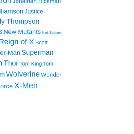
ron
Jonathan Hickman
lliamson
Justice
lly Thompson
s
New Mutants
Nick Spencer
Reign of X
Scott
Superman
der-Man
h
Thor
Tom King
Tom
Wolverine
om
Wonder
X-Men
orce