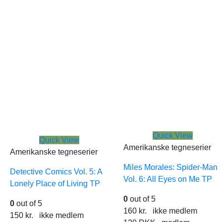
Quick View
Quick View
Amerikanske tegneserier
Amerikanske tegneserier
Miles Morales: Spider-Man
Detective Comics Vol. 5: A
Vol. 6: All Eyes on Me TP
Lonely Place of Living TP
0
out of 5
0
out of 5
160
kr.
ikke medlem
150
kr.
ikke medlem