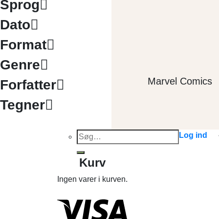
Sprog
Dato
Format
Genre
Marvel Comics
Forfatter
Tegner
Søg
Log ind
efter:
Kurv
Ingen varer i kurven.