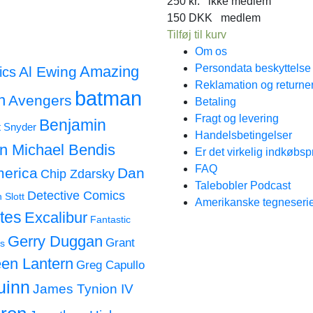
250
kr.
ikke medlem
150
DKK
medlem
Tilføj til kurv
Om os
Persondata beskyttels
Amazing
Al Ewing
ics
Reklamation og returne
batman
n
Avengers
Betaling
Fragt og levering
Benjamin
t Snyder
Handelsbetingelser
an Michael Bendis
Er det virkelig indkøbsp
FAQ
merica
Dan
Chip Zdarsky
Talebobler Podcast
Detective Comics
 Slott
Amerikanske tegneserie
tes
Excalibur
Fantastic
Gerry Duggan
Grant
s
en Lantern
Greg Capullo
uinn
James Tynion IV