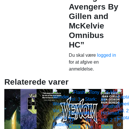
Avengers By
Gillen and
McKelvie
Omnibus
HC”
Du skal være
logged in
for at afgive en
anmeldelse.
Relaterede varer
Quick
Quick