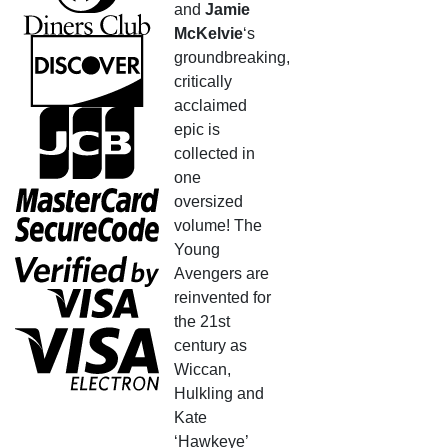
and
Jamie
McKelvie
‘s
groundbreaking,
critically
acclaimed
epic is
collected in
one
oversized
volume! The
Young
Avengers are
reinvented for
the 21st
century as
Wiccan,
Hulkling and
Kate
‘Hawkeye’