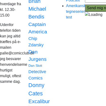
Brian
Podcast
hverdage fra
Amerikanske
Michael
kl. 12.30-
tegneserier
15.00
Bendis
test
Captain
Udenfor
telefon tiden
America
kan jeg altid
Chip
træffes på e-
Zdarsky
mailen
Dan
palle@comicclub.dk
Jurgens
jeg besvarer
henvendelserne
Dan Slott
hurtigst
Detective
muligt, oftest
Comics
samme dag.
Donny
Cates
Excalibur