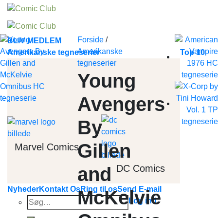
Skip
to
content
Forside
/
BLIV MEDLEM
Amerikanske
Amerikanske tegneserier
Top 10
tegneserier
Young
Avengers
By
Gillen
Marvel Comics
DC Comics
and
Nyheder
Kontakt Os
Ring til os
Send E-mail
McKelvie
Søg
Log ind
efter: