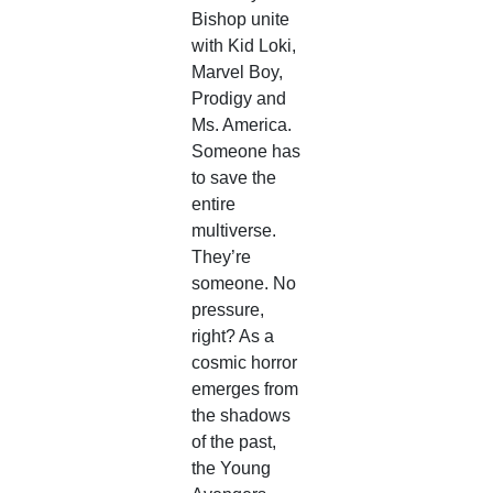
Bishop unite
with Kid Loki,
Marvel Boy,
Prodigy and
Ms. America.
Someone has
to save the
entire
multiverse.
They’re
someone. No
pressure,
right? As a
cosmic horror
emerges from
the shadows
of the past,
the Young