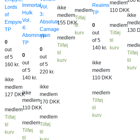
200
k
medlem
Immortal
Realms
Vol.
Lords
ikke
medlem
110
DKK
Hulk
TP
3:
of
medlem
ikke
Tilføj
Vol.
Absolute
Empyre
155
DKK
medl
til
0
medlem
4:
Carnage
TP
130
kurv
out
Tilføj
Abomination
TP
medlem
of 5
til
0
TP
Tilføj
medl
140
kr.
kurv
0
out
til
Tilføj
0
out
of 5
kurv
til
out
ikke
of 5
160
kr.
kurv
of 5
medlem
220
kr.
140
kr.
110
DKK
ikke
ikke
medlem
ikke
medlem
medlem
127
DKK
medlem
Tilføj
170
DKK
110
DKK
til
medlem
kurv
medlem
Tilføj
medlem
Tilføj
til
Tilføj
til
kurv
til
kurv