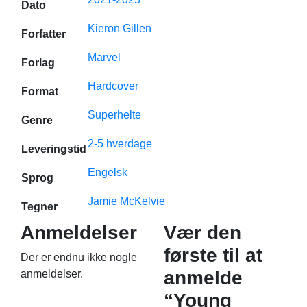
Dato
Kieron Gillen
Forfatter
Marvel
Forlag
Hardcover
Format
Superhelte
Genre
2-5 hverdage
Leveringstid
Engelsk
Sprog
Jamie McKelvie
Tegner
Anmeldelser
Vær den
første til at
Der er endnu ikke nogle
anmelde
anmeldelser.
“Young