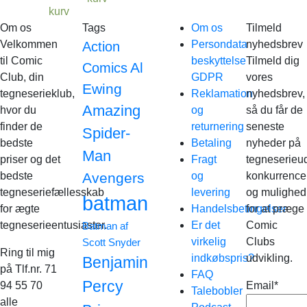
kurv
Om os
Tags
Om os
Tilmeld
Velkommen
Persondata
nyhedsbrev
Action
til Comic
beskyttelse
Tilmeld dig
Al
Comics
Club, din
GDPR
vores
Ewing
tegneserieklub,
Reklamation
nyhedsbrev,
Amazing
hvor du
og
så du får de
finder de
returnering
seneste
Spider-
bedste
Betaling
nyheder på
Man
priser og det
Fragt
tegneserieud
bedste
Avengers
og
konkurrence
tegneseriefællesskab
levering
og mulighed
batman
for ægte
Handelsbetingelser
for at præge
tegneserieentusiaster.
Er det
Comic
Batman af
virkelig
Clubs
Scott Snyder
Ring til mig
indkøbspris?
udvikling.
Benjamin
på Tlf.nr. 71
FAQ
Percy
94 55 70
Email*
Talebobler
alle