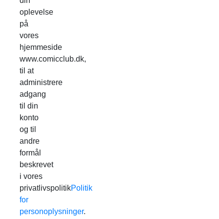
din
oplevelse
på
vores
hjemmeside
www.comicclub.dk,
til at
administrere
adgang
til din
konto
og til
andre
formål
beskrevet
i vores
privatlivspolitik
Politik
for
personoplysninger
.