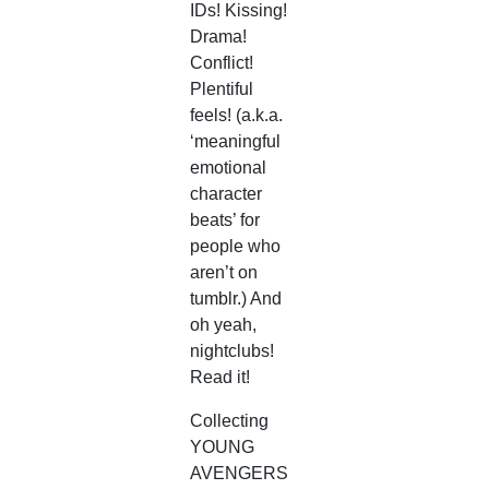
IDs! Kissing!
Drama!
Conflict!
Plentiful
feels! (a.k.a.
‘meaningful
emotional
character
beats’ for
people who
aren’t on
tumblr.) And
oh yeah,
nightclubs!
Read it!
Collecting
YOUNG
AVENGERS