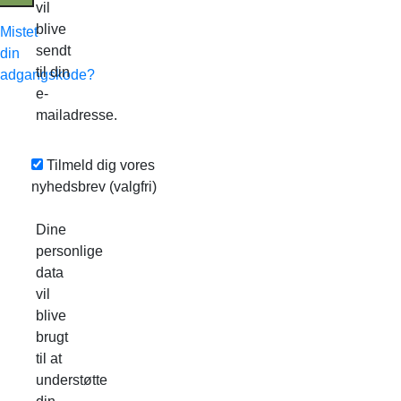
vil
blive
Mistet
sendt
din
til din
adgangskode?
e-
mailadresse.
Tilmeld dig vores
nyhedsbrev
(valgfri)
Dine
personlige
data
vil
blive
brugt
til at
understøtte