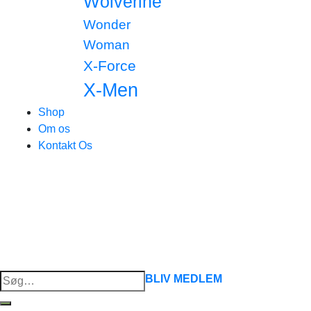
Wolverine
Wonder
Woman
X-Force
X-Men
Shop
Om os
Kontakt Os
Søg
BLIV MEDLEM
efter: