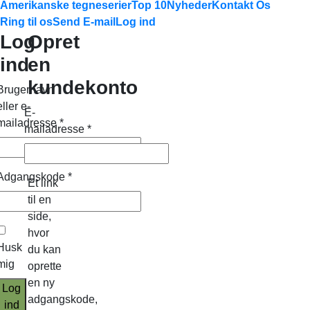
Amerikanske tegneserier
Top 10
Nyheder
Kontakt Os
Ring til os
Send E-mail
Log ind
Log
Opret
ind
en
kundekonto
Brugernavn
eller e-
E-
mailadresse
*
mailadresse
*
Adgangskode
*
Et link
til en
side,
hvor
Husk
du kan
mig
oprette
en ny
Log
adgangskode,
ind