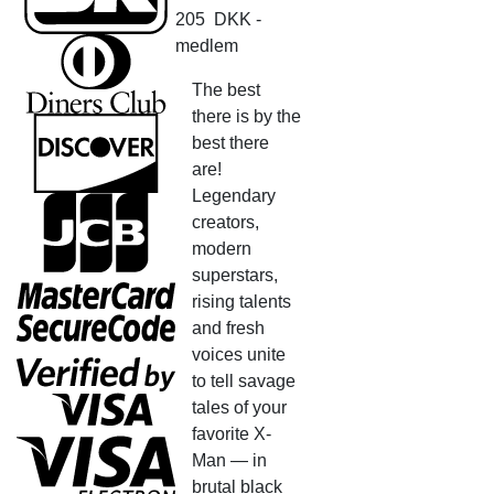
205
DKK
-
medlem
The best
there is by the
best there
are!
Legendary
creators,
modern
superstars,
rising talents
and fresh
voices unite
to tell savage
tales of your
favorite X-
Man — in
brutal black