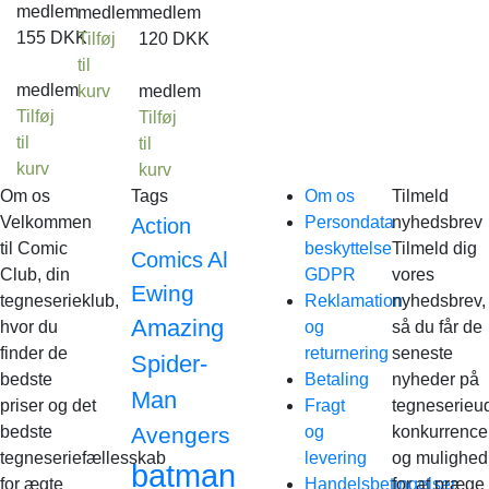
medlem
medlem
medlem
155
DKK
Tilføj
120
DKK
til
medlem
kurv
medlem
Tilføj
Tilføj
til
til
kurv
kurv
Om os
Tags
Om os
Tilmeld
Velkommen
Persondata
nyhedsbrev
Action
til Comic
beskyttelse
Tilmeld dig
Al
Comics
Club, din
GDPR
vores
Ewing
tegneserieklub,
Reklamation
nyhedsbrev,
Amazing
hvor du
og
så du får de
finder de
returnering
seneste
Spider-
bedste
Betaling
nyheder på
Man
priser og det
Fragt
tegneserieud
bedste
Avengers
og
konkurrence
tegneseriefællesskab
levering
og mulighed
batman
for ægte
Handelsbetingelser
for at præge