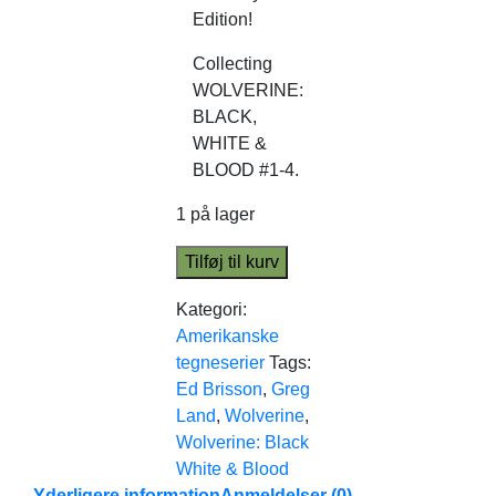
Edition!
Collecting
WOLVERINE:
BLACK,
WHITE &
BLOOD #1-4.
1 på lager
Tilføj til kurv
Kategori:
Amerikanske
tegneserier
Tags:
Ed Brisson
,
Greg
Land
,
Wolverine
,
Wolverine: Black
White & Blood
Yderligere information
Anmeldelser (0)