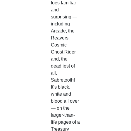
foes familiar
and
surprising —
including
Arcade, the
Reavers,
Cosmic
Ghost Rider
and, the
deadliest of
all,
Sabretooth!
It’s black,
white and
blood all over
— on the
larger-than-
life pages of a
Treasury