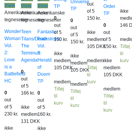
Universe
out
View
View
View
TP
Order
TP
of 5
ikke
Amerikanske
Amerikanske
Amerikanske
TP
0
150
kr.
medl
tegneserier
tegneserier
tegneserier
0
out
0
146
out
Wonder
Teen
Fantastic
of 5
ikke
out
of 5
Woman
Titans/Deathstroke:
Four
150
kr.
medlem
of 5
medl
150
kr.
Vol.
The
Vol.
105
DKK
150
kr.
Tilføj
2:
Terminus
3:
ikke
til
ikke
Love
Agenda
Herald
medlem
medlem
ikke
kurv
medlem
is a
of
105
DKK
Tilføj
medlem
105
DKK
0
Battlefield
Doom
til
105
DKK
out
HC
TP
medlem
kurv
medlem
of 5
Tilføj
medlem
Tilføj
0
166
kr.
0
til
Tilføj
til
out
out
kurv
til
kurv
of 5
ikke
of 5
kurv
230
kr.
medlem
160
kr.
131
DKK
ikke
ikke