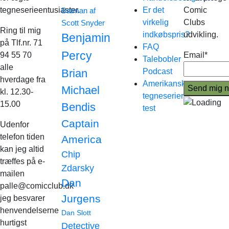
tegneserieentusiaster.
Er det
Comic
Batman af
virkelig
Clubs
Scott Snyder
Ring til mig
indkøbspris?
udvikling.
Benjamin
på Tlf.nr. 71
FAQ
Percy
94 55 70
Email*
Talebobler
alle
Brian
Podcast
hverdage fra
Amerikanske
Michael
kl. 12.30-
tegneserier
15.00
Bendis
test
Captain
Udenfor
telefon tiden
America
kan jeg altid
Chip
træffes på e-
Zdarsky
mailen
Dan
palle@comicclub.dk
Jurgens
jeg besvarer
henvendelserne
Dan Slott
hurtigst
Detective