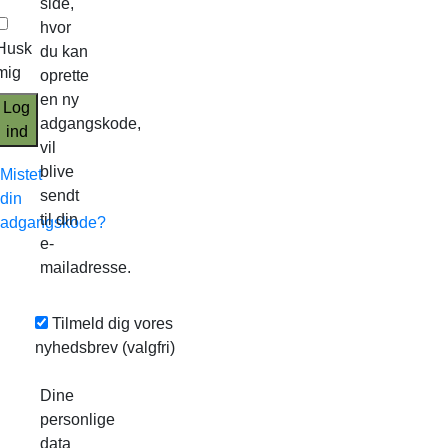
side,
hvor
Husk
du kan
mig
oprette
en ny
Log
adgangskode,
ind
vil
blive
Mistet
sendt
din
til din
adgangskode?
e-
mailadresse.
Tilmeld dig vores
nyhedsbrev
(valgfri)
Dine
personlige
data