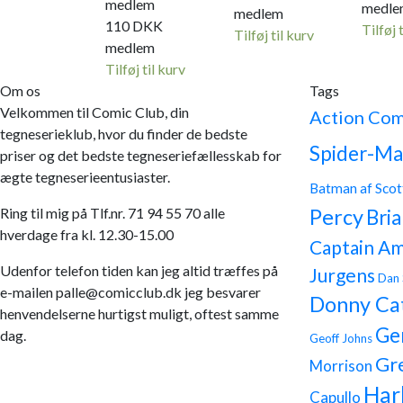
medlem
medle
medlem
110
DKK
Tilføj 
Tilføj til kurv
medlem
Tilføj til kurv
Om os
Tags
Velkommen til Comic Club, din
Action Com
tegneserieklub, hvor du finder de bedste
Spider-Ma
priser og det bedste tegneseriefællesskab for
ægte tegneserieentusiaster.
Batman af Scot
Ring til mig på Tlf.nr. 71 94 55 70 alle
Percy
Bria
hverdage fra kl. 12.30-15.00
Captain Am
Udenfor telefon tiden kan jeg altid træffes på
Jurgens
Dan 
e-mailen palle@comicclub.dk jeg besvarer
Donny Ca
henvendelserne hurtigst muligt, oftest samme
Ge
dag.
Geoff Johns
Gr
Morrison
Har
Capullo