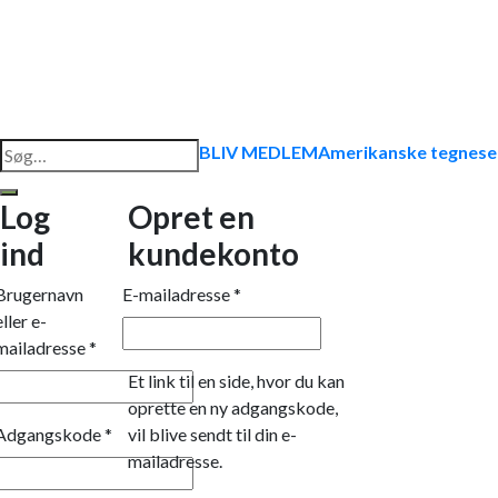
Søg
BLIV MEDLEM
Amerikanske tegnese
efter:
Log
Opret en
ind
kundekonto
Brugernavn
E-mailadresse
*
eller e-
mailadresse
*
Et link til en side, hvor du kan
oprette en ny adgangskode,
Adgangskode
*
vil blive sendt til din e-
mailadresse.