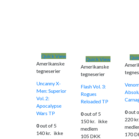
Quick View
Qui
Quick View
Amerikanske
Ameri
Amerikanske
tegneserier
tegnes
tegneserier
Uncanny X-
Venom 
Flash Vol. 3:
Men: Superior
Absol
Rogues
Vol. 2:
Carna
Reloaded TP
Apocalypse
0
out o
Wars TP
0
out of 5
220
kr
150
kr.
ikke
0
out of 5
medle
medlem
140
kr.
ikke
170
D
105
DKK