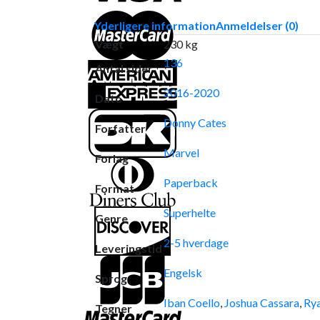
Yderligere information
Anmeldelser (0)
Vægt
230 kg
136
Antal sider
2016-2020
Dato
Donny Cates
Forfatter
Marvel
Forlag
Paperback
Format
Superhelte
Genre
2-5 hverdage
Leveringstid
Engelsk
Sprog
Iban Coello
,
Joshua Cassara
,
Ry
Tegner