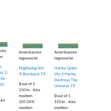
View
Quick View
Quick View
ske
Amerikanske
Amerikanske
er
tegneserier
tegneserier
n
Nightwing Vol.
Harley Quinn
l. 1:
9: Burnback TP
Vol. 2 Harley
ctic
Destroys The
0
out of 5
HC
Universe TP
150
kr.
ikke
medlem
0
out of 5
ke
105
DKK
150
kr.
ikke
medlem
medlem