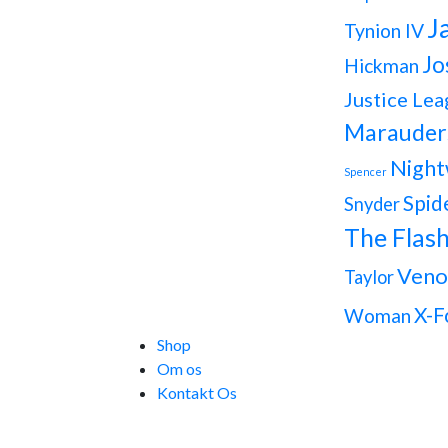
J
Tynion IV
Jo
Hickman
Justice Lea
Marauder
Night
Spencer
Spid
Snyder
The Flas
Ven
Taylor
X-F
Woman
Shop
Om os
Kontakt Os