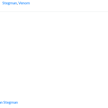
Stegman
,
Venom
an Stegman