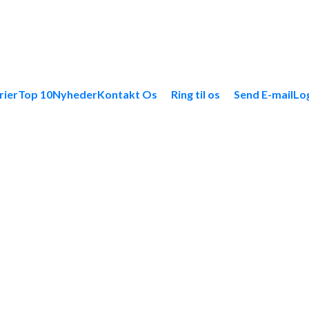
rier
Top 10
Nyheder
Kontakt Os
Ring til os
Send E-mail
Lo