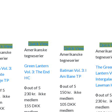
Quick View
Quick 
ck View
Quick View
Amerikanske
Amerikan
kanske
Amerikanske
tegneserier
tegneseri
erier
tegneserier
Green Lantern
The Gree
Vol. 3:
Batman Vol. 3: I
Vol. 3: The End
Lantern Vo
ute
Am Bane TP
HC
Intergala
ge TP
Lawman 
0
out of 5
0
out of 5
f 5
150
kr.
ikke
230
kr.
ikke
0
out of 5
.
ikke
medlem
medlem
230
kr.
ik
m
105
DKK
155
DKK
medlem
KK
medlem
medlem