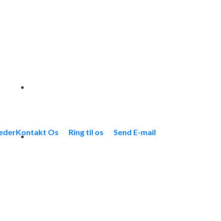
eder
Kontakt Os
Ring til os
Send E-mail