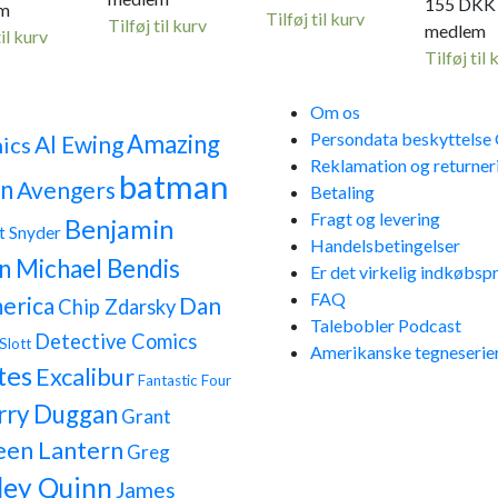
155
DKK
m
Tilføj til kurv
Tilføj til kurv
medlem
til kurv
Tilføj til 
Om os
Persondata beskyttels
Amazing
Al Ewing
ics
Reklamation og returner
batman
n
Avengers
Betaling
Fragt og levering
Benjamin
t Snyder
Handelsbetingelser
n Michael Bendis
Er det virkelig indkøbspr
FAQ
erica
Dan
Chip Zdarsky
Talebobler Podcast
Detective Comics
Slott
Amerikanske tegneserier
tes
Excalibur
Fantastic Four
rry Duggan
Grant
een Lantern
Greg
ley Quinn
James