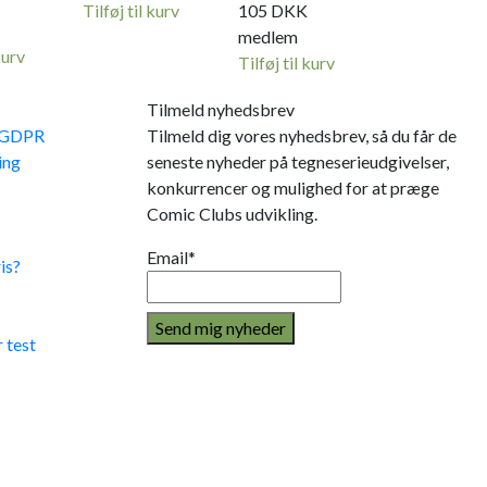
Tilføj til kurv
105
DKK
medlem
kurv
Tilføj til kurv
Tilmeld nyhedsbrev
e GDPR
Tilmeld dig vores nyhedsbrev, så du får de
ing
seneste nyheder på tegneserieudgivelser,
konkurrencer og mulighed for at præge
Comic Clubs udvikling.
Email*
is?
 test