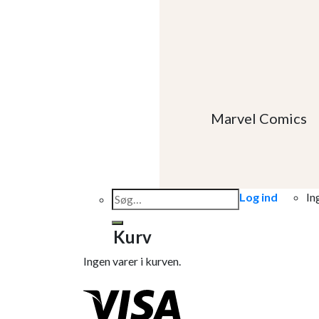
Marvel Comics
Søg
Log ind
In
efter:
Kurv
Ingen varer i kurven.