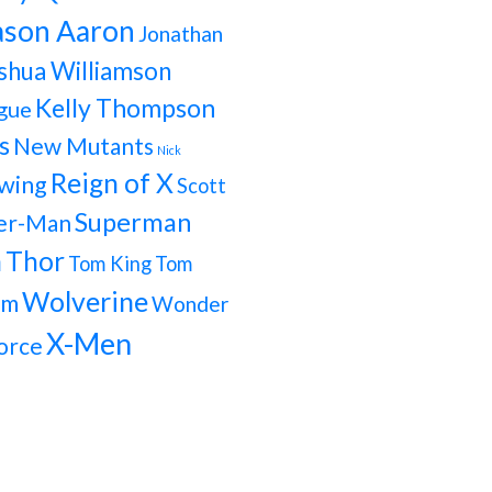
ason Aaron
Jonathan
shua Williamson
Kelly Thompson
gue
s
New Mutants
Nick
Reign of X
wing
Scott
Superman
er-Man
h
Thor
Tom King
Tom
Wolverine
om
Wonder
X-Men
orce