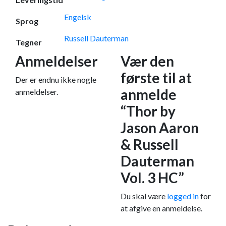
Engelsk
Sprog
Russell Dauterman
Tegner
Anmeldelser
Vær den
første til at
Der er endnu ikke nogle
anmelde
anmeldelser.
“Thor by
Jason Aaron
& Russell
Dauterman
Vol. 3 HC”
Du skal være
logged in
for
at afgive en anmeldelse.