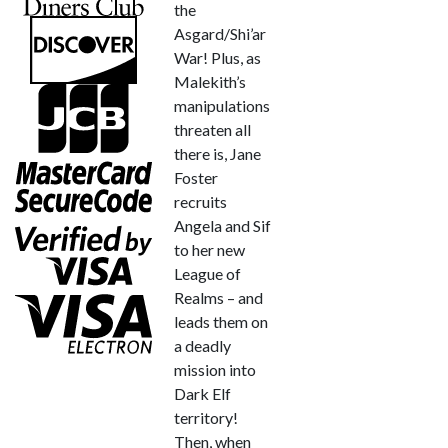
the
Asgard/Shi’ar
War! Plus, as
Malekith’s
manipulations
threaten all
there is, Jane
Foster
recruits
Angela and Sif
to her new
League of
Realms – and
leads them on
a deadly
mission into
Dark Elf
territory!
Then, when