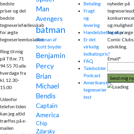
bedste
Betaling
nyheder på
Man
priser og det
Fragt
tegneserieud
Avengers
bedste
og
konkurrence
tegneseriefællesskab
levering
og mulighed
batman
for ægte
Handelsbetingelser
for at præge
tegneserieentusiaster.
Er det
Comic Clubs
Batman af
virkelig
udvikling.
Scott Snyder
Ring til mig
indkøbspris?
Benjamin
på Tlf.nr. 71
Email*
FAQ
Percy
94 55 70 alle
Talebobler
hverdage fra
Brian
Podcast
kl. 12.30-
Amerikanske
Michael
15.00
tegneserier
Bendis
test
Udenfor
Captain
telefon tiden
kan jeg altid
America
træffes på e-
Chip
mailen
Zdarsky