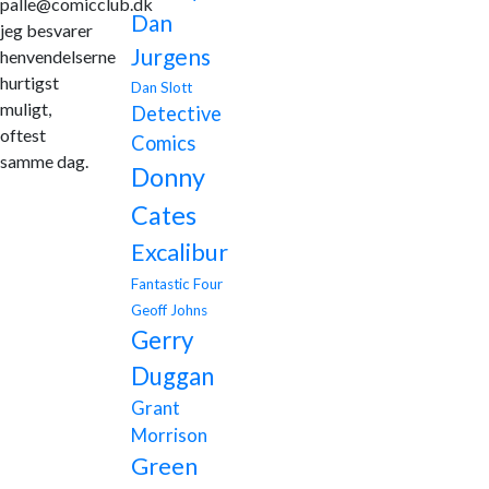
palle@comicclub.dk
Dan
jeg besvarer
Jurgens
henvendelserne
hurtigst
Dan Slott
muligt,
Detective
oftest
Comics
samme dag.
Donny
Cates
Excalibur
Fantastic Four
Geoff Johns
Gerry
Duggan
Grant
Morrison
Green