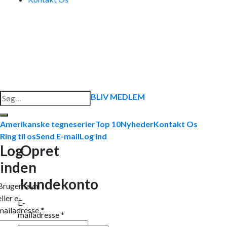
Søg
BLIV MEDLEM
efter:
Amerikanske tegneserier
Top 10
Nyheder
Kontakt Os
Ring til os
Send E-mail
Log ind
Log
Opret
ind
en
kundekonto
Brugernavn
eller e-
E-
mailadresse
*
mailadresse
*