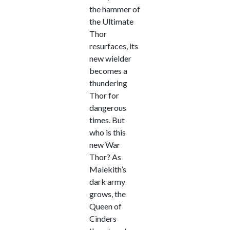
the hammer of
the Ultimate
Thor
resurfaces, its
new wielder
becomes a
thundering
Thor for
dangerous
times. But
who is this
new War
Thor? As
Malekith’s
dark army
grows, the
Queen of
Cinders