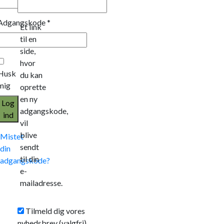
Adgangskode
*
Et link
til en
side,
hvor
Husk
du kan
mig
oprette
en ny
Log
adgangskode,
ind
vil
blive
Mistet
sendt
din
til din
adgangskode?
e-
mailadresse.
Tilmeld dig vores
nyhedsbrev
(valgfri)