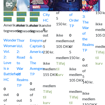
0
of
–
2:
Man
out
5
Secret
Lords
Vol.
of
150
k
Quick
Quick
Quick
City
of
3:
5
View
View
View
HC
Order
The
150
kr.
ikke
Amerikanske
Amerikanske
Amerikanske
TP
War
0
medl
tegneserier
tegneserier
tegneserier
of
out
ikke
0
105
the
Wonder
Thor
Empyre:
of
medlem
out
Realms
Woman
Vol.
Captain
5
105
DKK
of
medl
TP
Vol.
2:
America
230
kr.
5
Tilføj
2:
Road
&
medlem
150
kr.
til
0
Love
to
The
ikke
Tilføj
kurv
out
is a
War
Avengers
medlem
til
ikke
of
Battlefield
of
TP
155
DKK
kurv
medlem
5
HC
Realms
105
DKK
140
kr.
0
TP
medlem
0
out
Tilføj
medlem
ikke
out
0
of
til
Tilføj
medlem
of
out
5
kurv
til
110
DKK