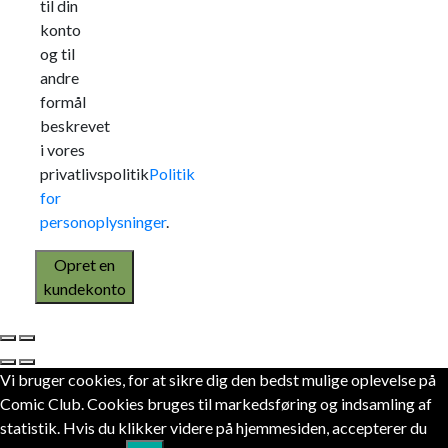
til din
konto
og til
andre
formål
beskrevet
i vores
privatlivspolitik
Politik
for
personoplysninger
.
Opret en
kundekonto
Vi bruger cookies, for at sikre dig den bedst mulige oplevelse på
Comic Club. Cookies bruges til markedsføring og indsamling af
statistik. Hvis du klikker videre på hjemmesiden, accepterer du