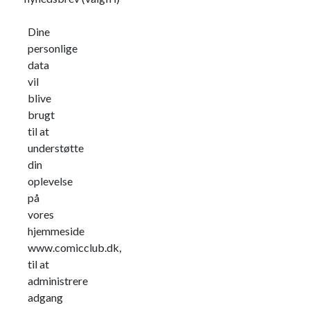
Dine
personlige
data
vil
blive
brugt
til at
understøtte
din
oplevelse
på
vores
hjemmeside
www.comicclub.dk,
til at
administrere
adgang