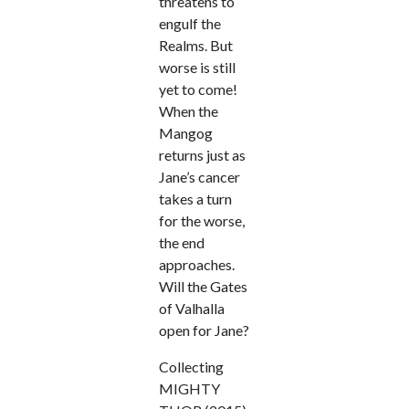
threatens to
engulf the
Realms. But
worse is still
yet to come!
When the
Mangog
returns just as
Jane’s cancer
takes a turn
for the worse,
the end
approaches.
Will the Gates
of Valhalla
open for Jane?
Collecting
MIGHTY