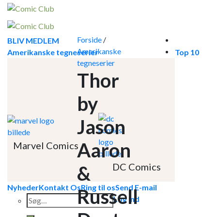
Skip
to
content
Forside
/
BLIV MEDLEM
Amerikanske
Amerikanske tegneserier
Top 10
tegneserier
Thor
by
Jason
Aaron
Marvel Comics
DC Comics
&
Nyheder
Kontakt Os
Ring til os
Send E-mail
Russell
Søg
Log ind
efter: