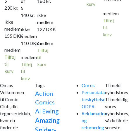
5
of
160
kr.
kurv
230
kr.
5
medlem
140
kr.
ikke
Tilføj
ikke
medlem
til
medlem
ikke
127
DKK
kurv
155
DKK
medlem
110
DKK
medlem
medlem
Tilføj
Tilføj
medlem
til
til
Tilføj
kurv
kurv
til
kurv
Om os
Tags
Om os
Tilmeld
Velkommen
Persondata
nyhedsbrev
Action
til Comic
beskyttelse
Tilmeld dig
Comics
Club, din
GDPR
vores
Al Ewing
tegneserieklub,
Reklamation
nyhedsbrev,
Amazing
hvor du
og
så du får de
finder de
returnering
seneste
Spider-