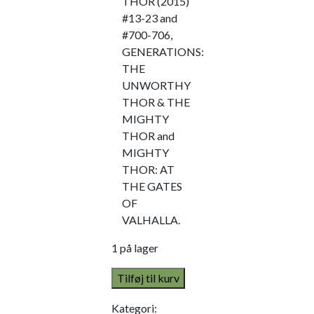
THOR (2015)
#13-23 and
#700-706,
GENERATIONS:
THE
UNWORTHY
THOR & THE
MIGHTY
THOR and
MIGHTY
THOR: AT
THE GATES
OF
VALHALLA.
1 på lager
Tilføj til kurv
Kategori: