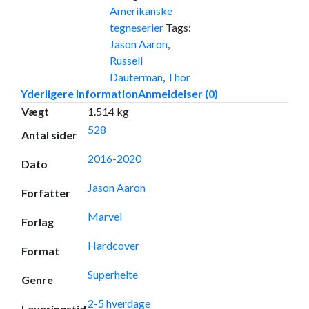
Amerikanske
tegneserier
Tags:
Jason Aaron
,
Russell
Dauterman
,
Thor
Yderligere information
Anmeldelser (0)
Vægt
1.514 kg
528
Antal sider
2016-2020
Dato
Jason Aaron
Forfatter
Marvel
Forlag
Hardcover
Format
Superhelte
Genre
2-5 hverdage
Leveringstid