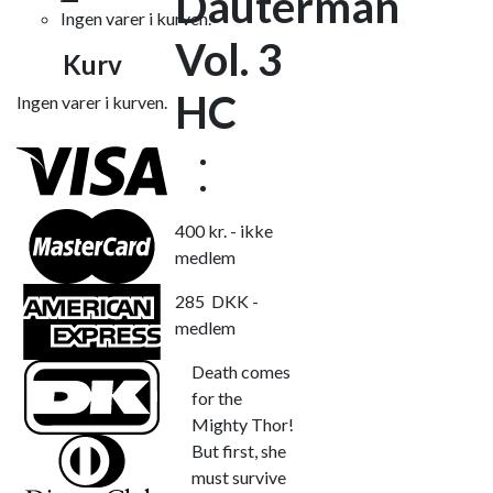
Dauterman
Ingen varer i kurven.
Vol. 3
Kurv
HC
Ingen varer i kurven.
400
kr.
- ikke
medlem
285
DKK
-
medlem
Death comes
for the
Mighty Thor!
But first, she
must survive