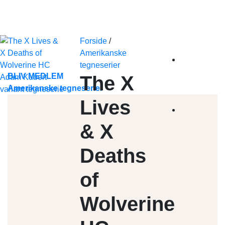
Skip
to
content
Forside
/
Amerikanske
tegneserier
BLIV MEDLEM
The X
Amerikanske tegneserier
Lives
& X
Deaths
of
Wolverine