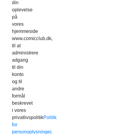
din
oplevelse
på
vores
hjemmeside
www.comicclub.dk,
til at
administrere
adgang
til din
konto
og til
andre
formål
beskrevet
i vores
privatlivspolitik
Politik
for
personoplysninger
.