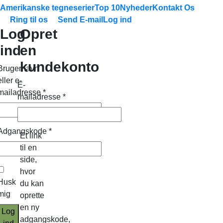
Amerikanske tegneserier
Top 10
Nyheder
Kontakt Os
Ring til os
Send E-mail
Log ind
Log
Opret
ind
en
kundekonto
Brugernavn
eller e-
E-
mailadresse
*
mailadresse
*
Adgangskode
*
Et link
til en
side,
hvor
Husk
du kan
mig
oprette
en ny
Log
adgangskode,