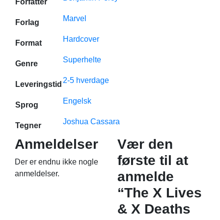
Forfatter
Marvel
Forlag
Hardcover
Format
Superhelte
Genre
2-5 hverdage
Leveringstid
Engelsk
Sprog
Joshua Cassara
Tegner
Anmeldelser
Vær den
første til at
Der er endnu ikke nogle
anmelde
anmeldelser.
“The X Lives
& X Deaths