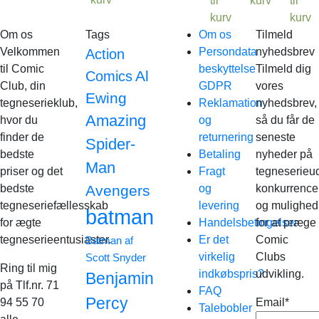
til
kurv
til
kurv
kurv
Om os
Tags
Om os
Tilmeld
Velkommen
Persondata
nyhedsbrev
Action
til Comic
beskyttelse
Tilmeld dig
Al
Comics
Club, din
GDPR
vores
Ewing
tegneserieklub,
Reklamation
nyhedsbrev,
Amazing
hvor du
og
så du får de
finder de
returnering
seneste
Spider-
bedste
Betaling
nyheder på
Man
priser og det
Fragt
tegneserieud
bedste
Avengers
og
konkurrence
tegneseriefællesskab
levering
og mulighed
batman
for ægte
Handelsbetingelser
for at præge
tegneserieentusiaster.
Er det
Comic
Batman af
virkelig
Clubs
Scott Snyder
Ring til mig
indkøbspris?
udvikling.
Benjamin
på Tlf.nr. 71
FAQ
Percy
94 55 70
Email*
Talebobler