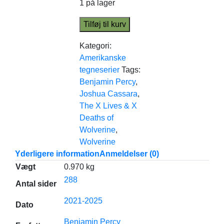
1 på lager
Tilføj til kurv
Kategori:
Amerikanske
tegneserier
Tags:
Benjamin Percy
,
Joshua Cassara
,
The X Lives & X
Deaths of
Wolverine
,
Wolverine
Yderligere information
Anmeldelser (0)
Vægt
0.970 kg
288
Antal sider
2021-2025
Dato
Benjamin Percy