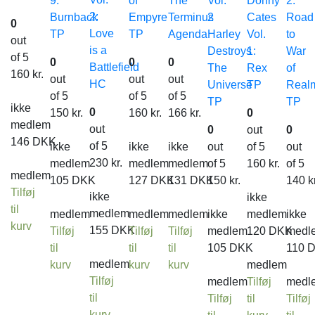
9:
of
The
Vol.
Donny
2:
2:
Burnback
Empyre
Terminus
2
Cates
Road
0
Love
TP
TP
Agenda
Harley
Vol.
to
out
is a
Destroys
1:
War
of 5
0
0
0
Battlefield
The
Rex
of
160
kr.
out
out
out
HC
Universe
TP
Real
of 5
of 5
of 5
TP
TP
ikke
0
150
kr.
160
kr.
166
kr.
0
medlem
out
0
out
0
146
DKK
of 5
ikke
ikke
ikke
out
of 5
out
230
kr.
medlem
medlem
medlem
of 5
160
kr.
of 5
medlem
105
DKK
127
DKK
131
DKK
150
kr.
140
k
Tilføj
ikke
ikke
til
medlem
medlem
medlem
medlem
ikke
medlem
ikke
kurv
155
DKK
Tilføj
Tilføj
Tilføj
medlem
120
DKK
medl
til
til
til
105
DKK
110
medlem
kurv
kurv
kurv
medlem
Tilføj
medlem
Tilføj
medl
til
Tilføj
til
Tilføj
kurv