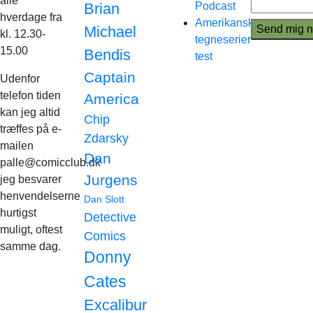
alle
Brian
Podcast
hverdage fra
Amerikanske
Michael
kl. 12.30-
tegneserier
15.00
Bendis
test
Captain
Udenfor
telefon tiden
America
kan jeg altid
Chip
træffes på e-
Zdarsky
mailen
Dan
palle@comicclub.dk
Jurgens
jeg besvarer
henvendelserne
Dan Slott
hurtigst
Detective
muligt, oftest
Comics
samme dag.
Donny
Cates
Excalibur