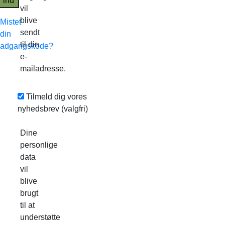
ind
vil
blive
Mistet
sendt
din
til din
adgangskode?
e-
mailadresse.
Tilmeld dig vores
nyhedsbrev
(valgfri)
Dine
personlige
data
vil
blive
brugt
til at
understøtte