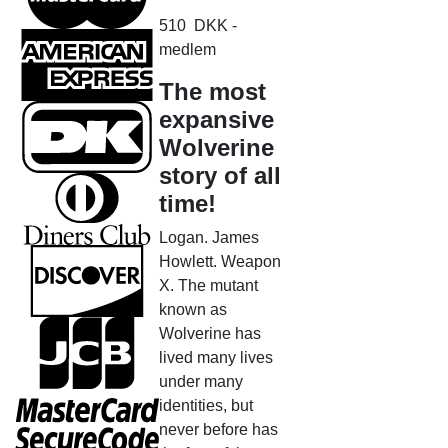
510
DKK
-
medlem
The most
expansive
Wolverine
story of all
time!
Logan. James
Howlett. Weapon
X. The mutant
known as
Wolverine has
lived many lives
under many
identities, but
never before has