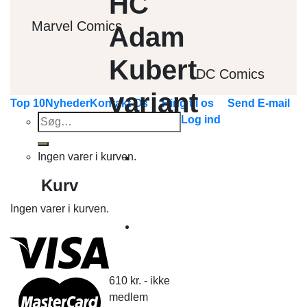
HC
Marvel Comics
Adam
Kubert
DC Comics
variant
Top 10
Nyheder
Kontakt Os
Ring til os
Send E-mail
Søg
Log ind
efter:
Ingen varer i kurven.
Kurv
Ingen varer i kurven.
610
kr.
- ikke
medlem