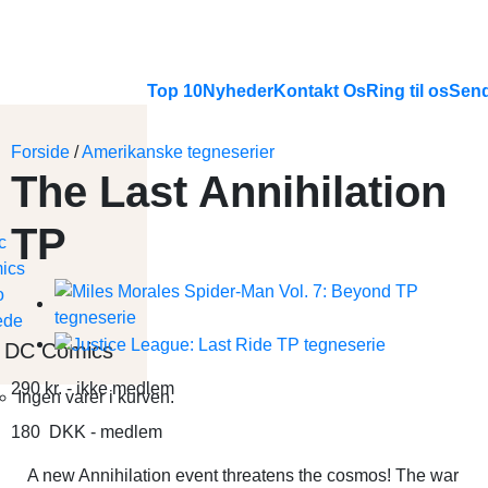
Top 10
Nyheder
Kontakt Os
Ring til os
Send
Forside
/
Amerikanske tegneserier
The Last Annihilation
TP
DC Comics
290
kr.
- ikke medlem
Ingen varer i kurven.
180
DKK
- medlem
A new Annihilation event threatens the cosmos! The war