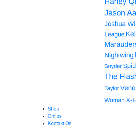
Harley Q
Jason Aa
Joshua Wi
Ke
League
Marauder
Nightwing
Spi
Snyder
The Flas
Ven
Taylor
X-F
Woman
Shop
Om os
Kontakt Os