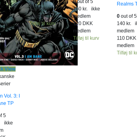
medlem
0
out of 5
Realms 
120
DKK
160
kr.
ikke
medlem
medlem
0
out of 5
Tilføj til kurv
120
DKK
140
kr.
i
medlem
medlem
Tilføj til kurv
110
DKK
medlem
Tilføj til 
ck View
kanske
erier
 Vol. 3: I
ne TP
f 5
.
ikke
em