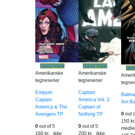
Quick View
Quick View
Qui
Amerikanske
Amerikanske
Ameri
tegneserier
tegneserier
tegnes
Empyre:
Captain
Batman
Captain
America Vol. 2:
Am Ba
America & The
Captain of
0
out o
Avengers TP
Nothing TP
150
kr
0
out of 5
0
out of 5
medl
160
kr.
ikke
200
kr.
ikke