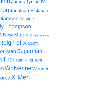
uinn
James Tynion IV
ron
Jonathan Hickman
lliamson
Justice
lly Thompson
s
New Mutants
Nick Spencer
Reign of X
Scott
Superman
der-Man
h
Thor
Tom King
Tom
Wolverine
om
Wonder
X-Men
orce