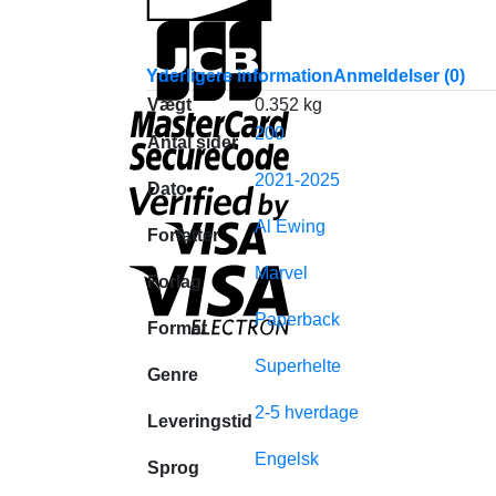
Yderligere information
Anmeldelser (0)
Vægt
0.352 kg
200
Antal sider
2021-2025
Dato
Al Ewing
Forfatter
Marvel
Forlag
Paperback
Format
Superhelte
Genre
2-5 hverdage
Leveringstid
Engelsk
Sprog