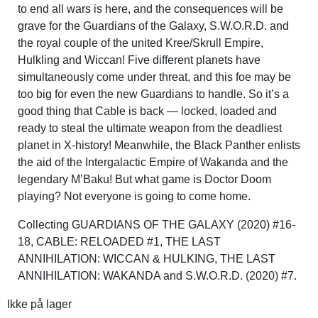
to end all wars is here, and the consequences will be
grave for the Guardians of the Galaxy, S.W.O.R.D. and
the royal couple of the united Kree/Skrull Empire,
Hulkling and Wiccan! Five different planets have
simultaneously come under threat, and this foe may be
too big for even the new Guardians to handle. So it’s a
good thing that Cable is back — locked, loaded and
ready to steal the ultimate weapon from the deadliest
planet in X-history! Meanwhile, the Black Panther enlists
the aid of the Intergalactic Empire of Wakanda and the
legendary M’Baku! But what game is Doctor Doom
playing? Not everyone is going to come home.
Collecting GUARDIANS OF THE GALAXY (2020) #16-
18, CABLE: RELOADED #1, THE LAST
ANNIHILATION: WICCAN & HULKING, THE LAST
ANNIHILATION: WAKANDA and S.W.O.R.D. (2020) #7.
Ikke på lager