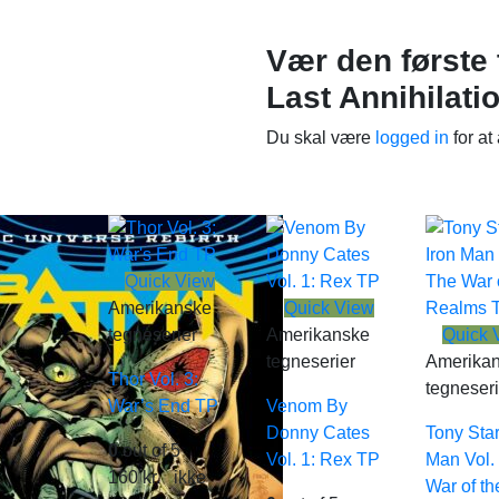
Vær den første 
Last Annihilati
Du skal være
logged in
for at
Quick View
Amerikanske
Quick View
tegneserier
Amerikanske
Quick 
tegneserier
Amerika
Thor Vol. 3:
tegneseri
War’s End TP
Venom By
Donny Cates
Tony Star
0
out of 5
Vol. 1: Rex TP
Man Vol.
160
kr.
ikke
War of th