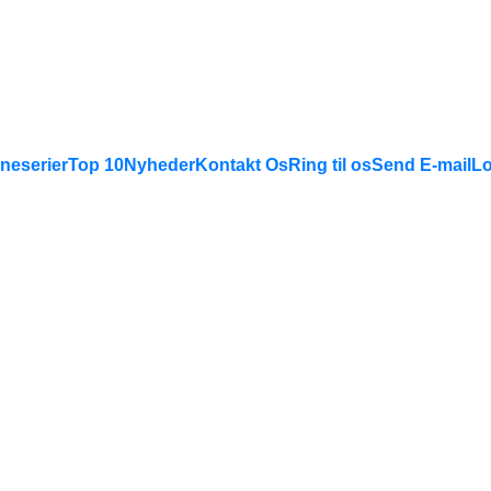
neserier
Top 10
Nyheder
Kontakt Os
Ring til os
Send E-mail
Lo