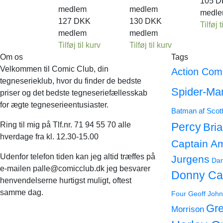
105
D
medlem
medlem
medl
127
DKK
130
DKK
Tilføj t
medlem
medlem
Tilføj til kurv
Tilføj til kurv
Om os
Tags
Velkommen til Comic Club, din
Action Com
tegneserieklub, hvor du finder de bedste
Spider-Ma
priser og det bedste tegneseriefællesskab
for ægte tegneserieentusiaster.
Batman af Scot
Ring til mig på Tlf.nr. 71 94 55 70 alle
Percy
Bri
hverdage fra kl. 12.30-15.00
Captain A
Udenfor telefon tiden kan jeg altid træffes på
Jurgens
Dan
e-mailen palle@comicclub.dk jeg besvarer
Donny Ca
henvendelserne hurtigst muligt, oftest
samme dag.
Four
Geoff John
Gre
Morrison