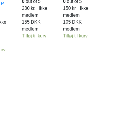
0
out of 5
0
out of 5
TP
230
kr.
ikke
150
kr.
ikke
medlem
medlem
kke
155
DKK
105
DKK
medlem
medlem
Tilføj til kurv
Tilføj til kurv
kurv