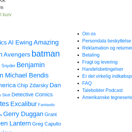
KK
em
il kurv
Om os
Persondata beskyttels
Amazing
Al Ewing
ics
Reklamation og returne
batman
n
Avengers
Betaling
Fragt og levering
Benjamin
t Snyder
Handelsbetingelser
an Michael Bendis
Er det virkelig indkøbsp
FAQ
merica
Dan
Chip Zdarsky
Talebobler Podcast
Detective Comics
 Slott
Amerikanske tegneserie
tes
Excalibur
Fantastic
Gerry Duggan
Grant
s
en Lantern
Greg Capullo