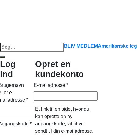
Søg
BLIV MEDLEM
Amerikanske teg
efter:
Log
Opret en
ind
kundekonto
Brugernavn
E-mailadresse
*
eller e-
mailadresse
*
Et link til en side, hvor du
kan oprette en ny
Adgangskode
*
adgangskode, vil blive
sendt til din e-mailadresse.