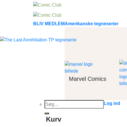
Skip
to
content
BLIV MEDLEM
Amerikanske tegneserier
Marvel Comics
Søg
Log ind
efter:
Kurv