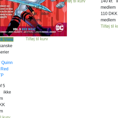
Tilføj til kurv
140
kr.
i
0
out of 5
medlem
140
kr.
ikke
110
DKK
medlem
medlem
110
DKK
Tilføj til 
medlem
Tilføj til kurv
ck View
kanske
erier
y Quinn
: Red
TP
f 5
.
ikke
em
KK
em
il kurv