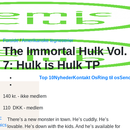
Forside
/
Amerikanske tegneserier
The Immortal Hulk Vol.
7: Hulk is Hulk TP
Top 10
Nyheder
Kontakt Os
Ring til os
Send
140
kr.
- ikke medlem
110
DKK
- medlem
There’s a new monster in town. He’s cuddly. He’s
lovable. He’s down with the kids. And he’s available for