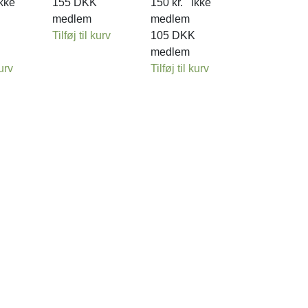
kke
155
DKK
150
kr.
ikke
medlem
medlem
Tilføj til kurv
105
DKK
medlem
kurv
Tilføj til kurv