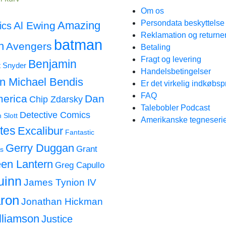
Om os
Persondata beskyttels
Amazing
Al Ewing
ics
Reklamation og returne
batman
n
Avengers
Betaling
Fragt og levering
Benjamin
t Snyder
Handelsbetingelser
an Michael Bendis
Er det virkelig indkøbsp
FAQ
merica
Dan
Chip Zdarsky
Talebobler Podcast
Detective Comics
 Slott
Amerikanske tegneserie
tes
Excalibur
Fantastic
Gerry Duggan
Grant
s
en Lantern
Greg Capullo
uinn
James Tynion IV
ron
Jonathan Hickman
lliamson
Justice