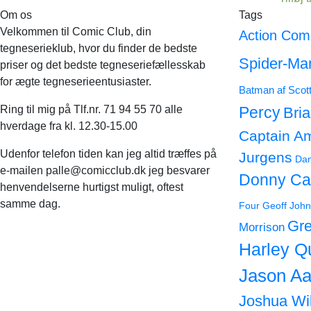
Om os
Tags
Velkommen til Comic Club, din
Action Com
tegneserieklub, hvor du finder de bedste
Spider-Ma
priser og det bedste tegneseriefællesskab
for ægte tegneserieentusiaster.
Batman af Scot
Ring til mig på Tlf.nr. 71 94 55 70 alle
Percy
Bri
hverdage fra kl. 12.30-15.00
Captain A
Udenfor telefon tiden kan jeg altid træffes på
Jurgens
Dan
e-mailen palle@comicclub.dk jeg besvarer
Donny Ca
henvendelserne hurtigst muligt, oftest
samme dag.
Four
Geoff John
Gre
Morrison
Harley Q
Jason Aa
Joshua Wi