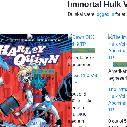
Immortal Hulk V
Du skal være
logged in
for at
Quick View
Amerikanske
tegneserier
Quick 
Quick View
Amerika
Dawn Of X Vol.
Amerikanske
tegneseri
9 TP
tegneserier
The Immo
0
out of 5
Uncanny X-
Hulk Vol.
160
kr.
ikke
Men: Superior
Abominat
medlem
Vol. 2:
TP
146
DKK
Apocalypse
medlem
0
out of 5
Wars TP