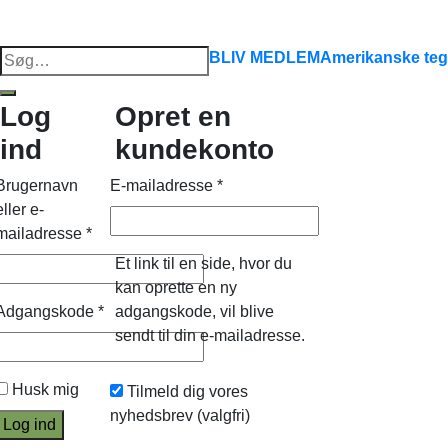
Søg
BLIV MEDLEM
Amerikanske teg
efter:
Log
Opret en
ind
kundekonto
Brugernavn
E-mailadresse
*
eller e-
mailadresse
*
Et link til en side, hvor du
kan oprette en ny
Adgangskode
*
adgangskode, vil blive
sendt til din e-mailadresse.
Husk mig
Tilmeld dig vores
nyhedsbrev
(valgfri)
Log ind