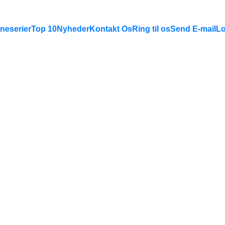
neserier
Top 10
Nyheder
Kontakt Os
Ring til os
Send E-mail
Lo