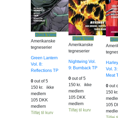
Quick View
Quick View
Qui
Amerikanske
Amerikanske
Ameri
tegneserier
tegneserier
tegnes
Green Lantern
Nightwing Vol.
Harle
Vol. 8:
9: Burnback TP
Vol. 3
Reflections TP
Meat 
0
out of 5
0
out of 5
150
kr.
ikke
0
out o
150
kr.
ikke
medlem
150
kr
medlem
105
DKK
medl
105
DKK
medlem
105
D
medlem
Tilføj til kurv
medl
Tilføj til kurv
Tilføj t