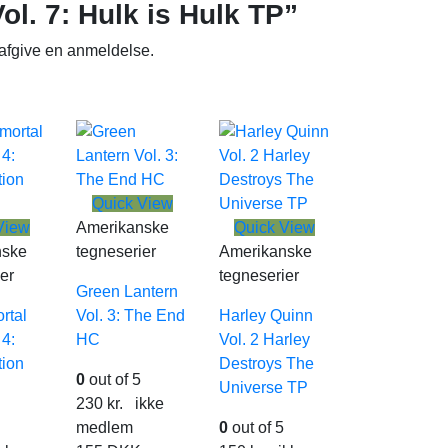
ol. 7: Hulk is Hulk TP”
 afgive en anmeldelse.
Quick View
View
Amerikanske
Quick View
nske
tegneserier
Amerikanske
er
tegneserier
Green Lantern
rtal
Vol. 3: The End
Harley Quinn
 4:
HC
Vol. 2 Harley
ion
Destroys The
0
out of 5
Universe TP
230
kr.
ikke
medlem
0
out of 5