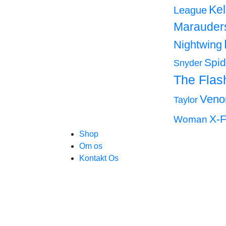
Ke
League
Marauder
Nightwing
Spi
Snyder
The Flas
Ven
Taylor
X-F
Woman
Shop
Om os
Kontakt Os