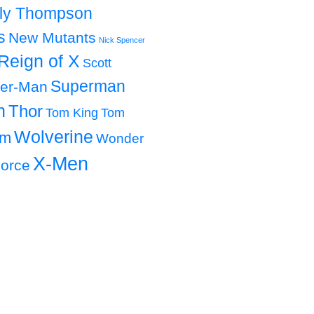
lly Thompson
s
New Mutants
Nick Spencer
Reign of X
Scott
Superman
der-Man
h
Thor
Tom King
Tom
Wolverine
om
Wonder
X-Men
orce