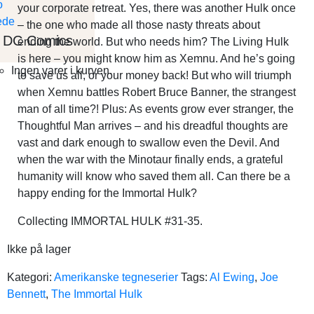
your corporate retreat. Yes, there was another Hulk once
– the one who made all those nasty threats about
DC Comics
ending the world. But who needs him? The Living Hulk
is here – you might know him as Xemnu. And he’s going
Ingen varer i kurven.
to save us all, or your money back! But who will triumph
when Xemnu battles Robert Bruce Banner, the strangest
man of all time?! Plus: As events grow ever stranger, the
Thoughtful Man arrives – and his dreadful thoughts are
vast and dark enough to swallow even the Devil. And
when the war with the Minotaur finally ends, a grateful
humanity will know who saved them all. Can there be a
happy ending for the Immortal Hulk?
Collecting IMMORTAL HULK #31-35.
Ikke på lager
Kategori:
Amerikanske tegneserier
Tags:
Al Ewing
,
Joe
Bennett
,
The Immortal Hulk