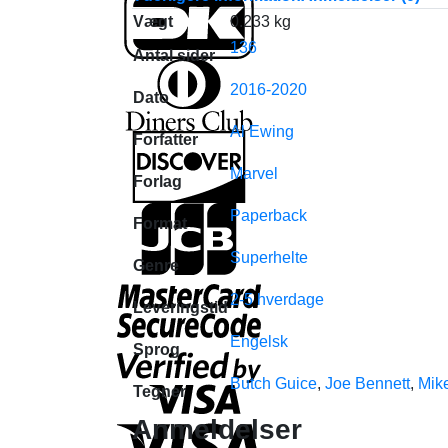
Vægt
0.233 kg
136
Antal sider
2016-2020
Dato
Al Ewing
Forfatter
Marvel
Forlag
Paperback
Format
Superhelte
Genre
2-5 hverdage
Leveringstid
Engelsk
Sprog
Butch Guice
,
Joe Bennett
,
Mik
Tegner
Anmeldelser