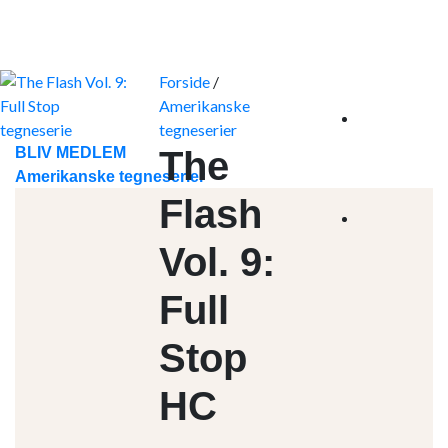
Skip
to
content
Forside
/
Amerikanske
tegneserier
BLIV MEDLEM
The
Amerikanske tegneserier
Flash
Vol. 9:
Full
Stop
HC