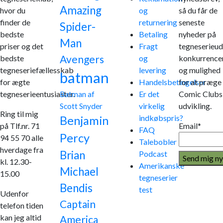
Amazing
hvor du
og
så du får de
finder de
returnering
seneste
Spider-
bedste
Betaling
nyheder på
Man
priser og det
Fragt
tegneserieud
Avengers
bedste
og
konkurrence
tegneseriefællesskab
levering
og mulighed
batman
for ægte
Handelsbetingelser
for at præge
tegneserieentusiaster.
Er det
Comic Clubs
Batman af
virkelig
udvikling.
Scott Snyder
Ring til mig
indkøbspris?
Benjamin
på Tlf.nr. 71
Email*
FAQ
Percy
94 55 70 alle
Talebobler
hverdage fra
Brian
Podcast
kl. 12.30-
Amerikanske
Michael
15.00
tegneserier
Bendis
test
Udenfor
Captain
telefon tiden
kan jeg altid
America