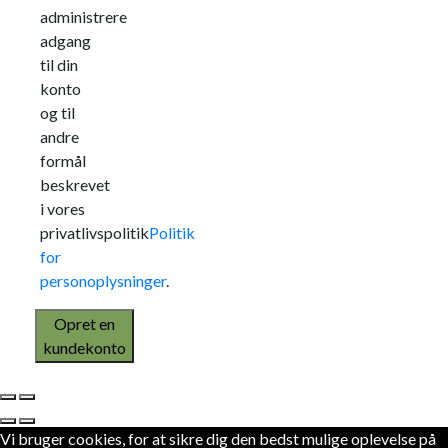
administrere
adgang
til din
konto
og til
andre
formål
beskrevet
i vores
privatlivspolitik
Politik
for
personoplysninger
.
Opret en
kundekonto
Vi bruger cookies, for at sikre dig den bedst mulige oplevelse på