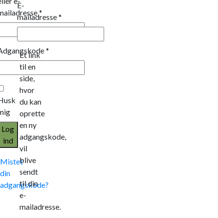
eller e-
E-
mailadresse
*
mailadresse
*
Adgangskode
*
Et link
til en
side,
hvor
Husk
du kan
mig
oprette
en ny
Log
adgangskode,
ind
vil
blive
Mistet
sendt
din
til din
adgangskode?
e-
mailadresse.