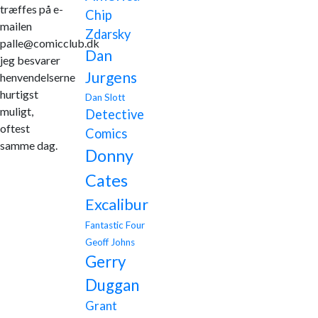
træffes på e-
Chip
mailen
Zdarsky
palle@comicclub.dk
Dan
jeg besvarer
Jurgens
henvendelserne
hurtigst
Dan Slott
muligt,
Detective
oftest
Comics
samme dag.
Donny
Cates
Excalibur
Fantastic Four
Geoff Johns
Gerry
Duggan
Grant