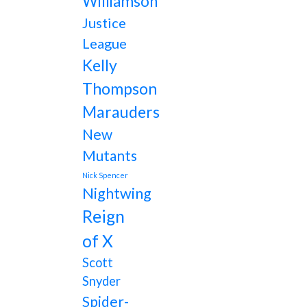
Williamson
Justice
League
Kelly
Thompson
Marauders
New
Mutants
Nick Spencer
Nightwing
Reign
of X
Scott
Snyder
Spider-