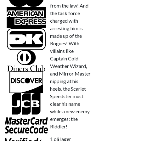
from the law! And
the task force
charged with
arresting him is
made up of the
Rogues! With
villains like
Captain Cold,
Weather Wizard,
and Mirror Master
nipping at his
heels, the Scarlet
Speedster must
clear his name
while a new enemy
emerges: the
Riddler!
1 på lager