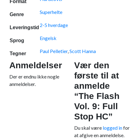
Format
Superhelte
Genre
2-5 hverdage
Leveringstid
Engelsk
Sprog
Paul Pelletier
,
Scott Hanna
Tegner
Anmeldelser
Vær den
første til at
Der er endnu ikke nogle
anmeldelser.
anmelde
“The Flash
Vol. 9: Full
Stop HC”
Du skal være
logged in
for
at afgive en anmeldelse.