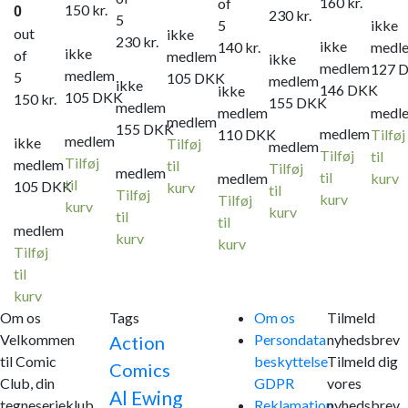
160
kr.
of
150
kr.
0
230
kr.
5
5
ikke
out
ikke
230
kr.
ikke
140
kr.
medl
ikke
of
medlem
ikke
medlem
127
medlem
5
105
DKK
medlem
ikke
146
DKK
ikke
105
DKK
150
kr.
155
DKK
medlem
medlem
medl
medlem
155
DKK
medlem
110
DKK
Tilføj
medlem
ikke
Tilføj
medlem
Tilføj
til
Tilføj
medlem
til
Tilføj
medlem
til
medlem
kurv
til
105
DKK
kurv
til
Tilføj
kurv
Tilføj
kurv
kurv
til
til
medlem
kurv
kurv
Tilføj
til
kurv
Om os
Tags
Om os
Tilmeld
Velkommen
Persondata
nyhedsbrev
Action
til Comic
beskyttelse
Tilmeld dig
Comics
Club, din
GDPR
vores
Al Ewing
tegneserieklub,
Reklamation
nyhedsbrev,