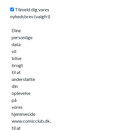
Tilmeld dig vores
nyhedsbrev
(valgfri)
Dine
personlige
data
vil
blive
brugt
til at
understøtte
din
oplevelse
på
vores
hjemmeside
www.comicclub.dk,
til at