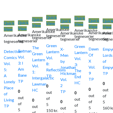
Quick
Quick
Quick
Quick
Quick
Quic
Quick
Quick
View
View
View
View
View
View
View
View
Amerikanske
Amerikanske
Amerikanske
Amerikanske
Amerikanske
Amer
Amerikanske
Amerikanske
tegneserier
tegneserier
tegneserier
tegneserier
tegneserier
tegne
tegneserier
tegneserier
Green
Green
The
Dawn
X-
Empyr
Batman
Detective
Lantern
Lantern
Green
Of
Men
Lords
Vol.
Comics
Vol.
Vol.
Lantern
X
by
of
3: I
Vol.
8:
3:
Vol.
Vol.
Jonathan
Empy
Am
5:
Reflections
The
1:
9
Hickman
TP
Bane
A
TP
End
Intergalactic
TP
Vol.
TP
Lonely
HC
Lawman
0
2
0
Place
0
out
HC
TP
0
out
0
of
out
of
out
of
out
Living
0
of
5
0
of
5
of
TP
out
5
out
160
k
5
150
kr.
5
of