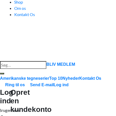
Shop
Om os
Kontakt Os
Søg
BLIV MEDLEM
efter:
Amerikanske tegneserier
Top 10
Nyheder
Kontakt Os
Ring til os
Send E-mail
Log ind
Log
Opret
ind
en
kundekonto
Brugernavn