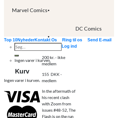
Marvel Comics
DC Comics
Top 10
Nyheder
Kontakt Os
Ring til os
Send E-mail
Søg
Log ind
efter:
200
kr.
- ikke
Ingen varer i kurven.
medlem
Kurv
155
DKK
-
Ingen varer i kurven.
medlem
In the aftermath of
his recent clash
with Zoom from
issues #48-52, The
Flash is on the run