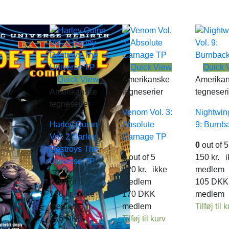
Quick View
Quick 
Quick View
Amerikanske
Amerika
Amerikanske
tegneserier
tegneseri
tegneserier
Venom Vol. 3:
Nightwing
Harley Quinn
Absolute
9: Burnb
Vol. 2 Harley
Carnage TP
0
out of 5
Destroys The
0
out of 5
150
kr.
i
Universe TP
220
kr.
ikke
medlem
0
out of 5
medlem
105
DKK
150
kr.
ikke
170
DKK
medlem
medlem
medlem
Tilføj til 
105
DKK
Tilføj til kurv