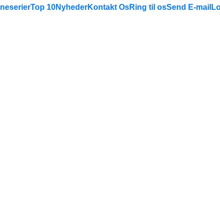
neserier
Top 10
Nyheder
Kontakt Os
Ring til os
Send E-mail
Lo