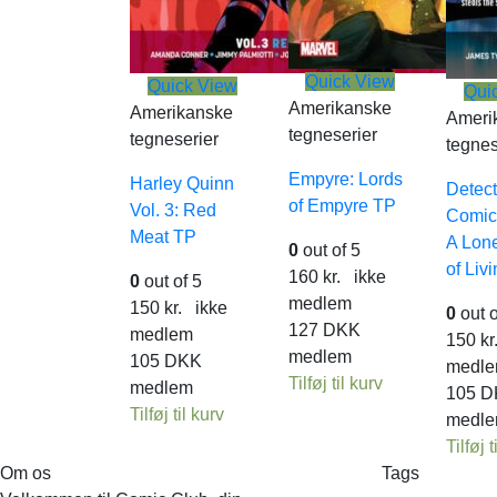
Quick View
Quick View
Qui
Amerikanske
Amerikanske
Ameri
tegneserier
tegneserier
tegnes
Empyre: Lords
Harley Quinn
Detect
of Empyre TP
Vol. 3: Red
Comics
Meat TP
A Lone
0
out of 5
of Liv
160
kr.
ikke
0
out of 5
medlem
150
kr.
ikke
0
out o
127
DKK
medlem
150
kr
medlem
105
DKK
medl
Tilføj til kurv
medlem
105
D
Tilføj til kurv
medl
Tilføj t
Om os
Tags