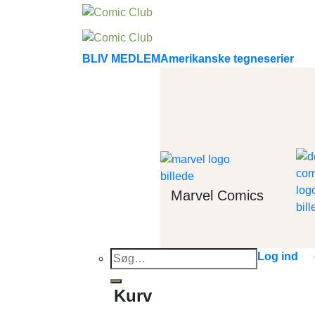
Skip
to
content
BLIV MEDLEM
Amerikanske tegneserier
Marvel Comics
Søg
Log ind
efter:
Kurv