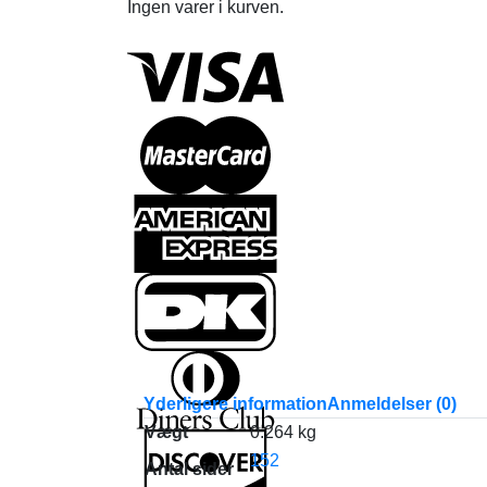
Ingen varer i kurven.
Yderligere information
Anmeldelser (0)
Vægt
0.264 kg
152
Antal sider