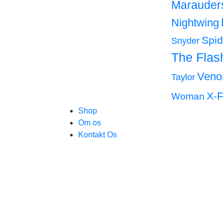
Marauder
Nightwing
Spi
Snyder
The Flas
Ven
Taylor
X-F
Woman
Shop
Om os
Kontakt Os