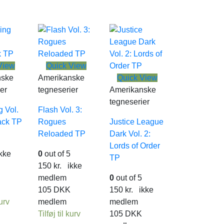
View
Quick View
nske
Amerikanske
Quick View
er
tegneserier
Amerikanske
tegneserier
 Vol.
Flash Vol. 3:
ack TP
Rogues
Justice League
Reloaded TP
Dark Vol. 2:
Lords of Order
kke
0
out of 5
TP
150
kr.
ikke
medlem
0
out of 5
105
DKK
150
kr.
ikke
kurv
medlem
medlem
Tilføj til kurv
105
DKK