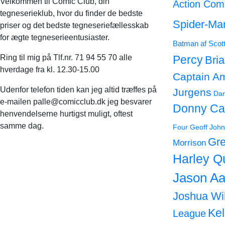
Velkommen til Comic Club, din
Action Com
tegneserieklub, hvor du finder de bedste
Spider-Ma
priser og det bedste tegneseriefællesskab
for ægte tegneserieentusiaster.
Batman af Scot
Ring til mig på Tlf.nr. 71 94 55 70 alle
Percy
Bri
hverdage fra kl. 12.30-15.00
Captain A
Udenfor telefon tiden kan jeg altid træffes på
Jurgens
Dan
e-mailen palle@comicclub.dk jeg besvarer
Donny Ca
henvendelserne hurtigst muligt, oftest
samme dag.
Four
Geoff John
Gre
Morrison
Harley Q
Jason Aa
Joshua Wi
Ke
League