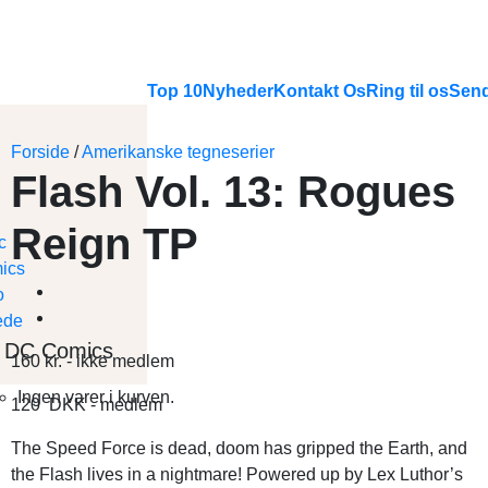
Top 10
Nyheder
Kontakt Os
Ring til os
Send
Forside
/
Amerikanske tegneserier
Flash Vol. 13: Rogues
Reign TP
DC Comics
160
kr.
- ikke medlem
Ingen varer i kurven.
120
DKK
- medlem
The Speed Force is dead, doom has gripped the Earth, and
the Flash lives in a nightmare! Powered up by Lex Luthor’s