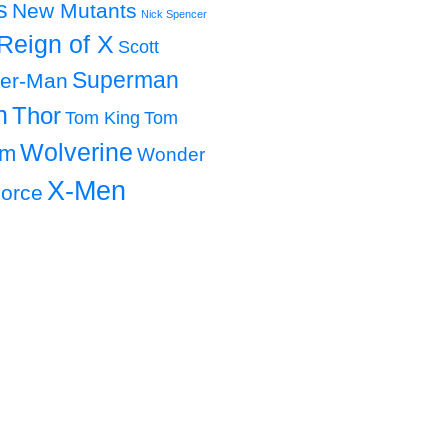
s
New Mutants
Nick Spencer
Reign of X
Scott
Superman
der-Man
h
Thor
Tom King
Tom
Wolverine
om
Wonder
X-Men
orce