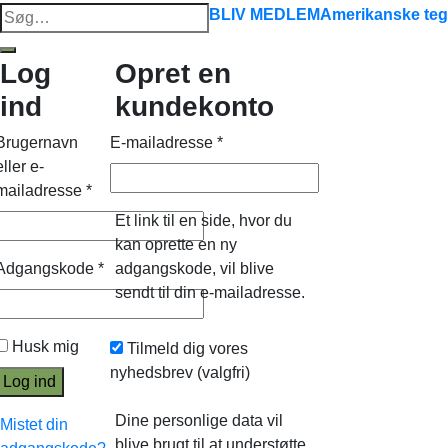
Søg
BLIV MEDLEM
Amerikanske teg
efter:
Log
Opret en
ind
kundekonto
Brugernavn
E-mailadresse
*
eller e-
mailadresse
*
Et link til en side, hvor du
kan oprette en ny
Adgangskode
*
adgangskode, vil blive
sendt til din e-mailadresse.
Husk mig
Tilmeld dig vores
nyhedsbrev
(valgfri)
Log ind
Dine personlige data vil
Mistet din
blive brugt til at understøtte