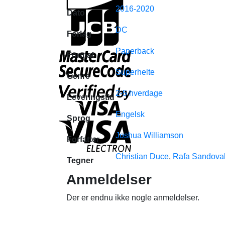
2016-2020
Dato
DC
Forlag
Paperback
Format
Superhelte
Genre
2-5 hverdage
Leveringstid
Engelsk
Sprog
Joshua Williamson
Forfatter
Christian Duce
,
Rafa Sandova
Tegner
Anmeldelser
Der er endnu ikke nogle anmeldelser.