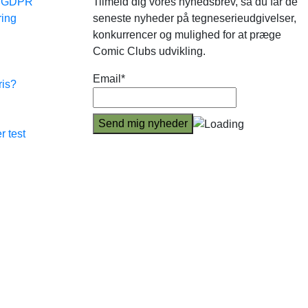
e GDPR
Tilmeld dig vores nyhedsbrev, så du får de
ring
seneste nyheder på tegneserieudgivelser,
konkurrencer og mulighed for at præge
Comic Clubs udvikling.
Email*
ris?
r test