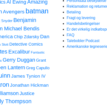
Persondata beskyttels
Amazing
Al Ewing
ics
Reklamation og returne
batman
n
Avengers
Betaling
Fragt og levering
Benjamin
t Snyder
Handelsbetingelser
an Michael Bendis
Er det virkelig indkøbsp
FAQ
merica
Dan
Chip Zdarsky
Talebobler Podcast
Detective Comics
 Slott
Amerikanske tegneserie
tes
Excalibur
Fantastic
Gerry Duggan
Grant
s
en Lantern
Greg Capullo
uinn
James Tynion IV
ron
Jonathan Hickman
lliamson
Justice
lly Thompson