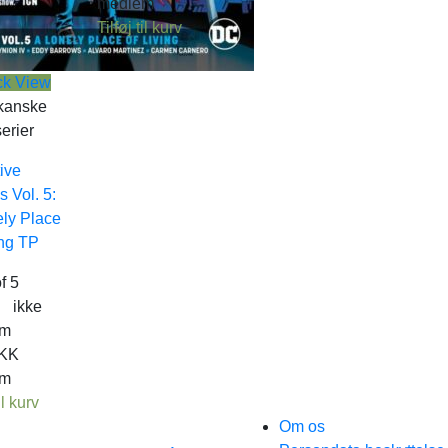
medlem
Tilføj til kurv
ck View
kanske
erier
ive
 Vol. 5:
ly Place
ing TP
f 5
.
ikke
em
KK
em
il kurv
Om os