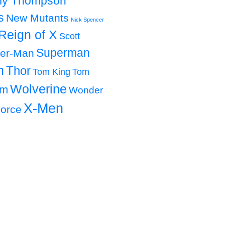
lly Thompson
s
New Mutants
Nick Spencer
Reign of X
Scott
Superman
der-Man
h
Thor
Tom King
Tom
Wolverine
om
Wonder
X-Men
orce