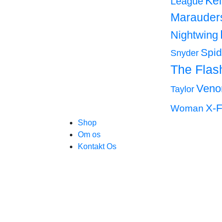
Ke
League
Marauder
Nightwing
Spi
Snyder
The Flas
Ven
Taylor
X-F
Woman
Shop
Om os
Kontakt Os