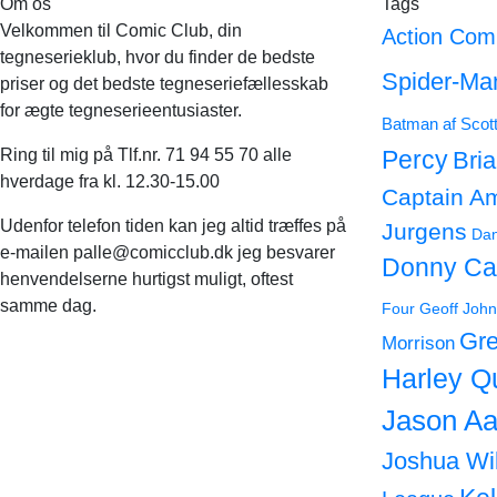
Om os
Tags
Velkommen til Comic Club, din
Action Com
tegneserieklub, hvor du finder de bedste
Spider-Ma
priser og det bedste tegneseriefællesskab
for ægte tegneserieentusiaster.
Batman af Scot
Ring til mig på Tlf.nr. 71 94 55 70 alle
Percy
Bri
hverdage fra kl. 12.30-15.00
Captain A
Udenfor telefon tiden kan jeg altid træffes på
Jurgens
Dan
e-mailen palle@comicclub.dk jeg besvarer
Donny Ca
henvendelserne hurtigst muligt, oftest
samme dag.
Four
Geoff John
Gre
Morrison
Harley Q
Jason Aa
Joshua Wi