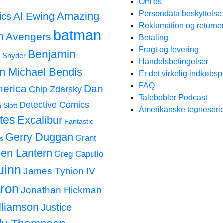
Om os
Persondata beskyttels
Amazing
Al Ewing
ics
Reklamation og returne
batman
n
Avengers
Betaling
Fragt og levering
Benjamin
t Snyder
Handelsbetingelser
an Michael Bendis
Er det virkelig indkøbsp
FAQ
merica
Dan
Chip Zdarsky
Talebobler Podcast
Detective Comics
 Slott
Amerikanske tegneserie
tes
Excalibur
Fantastic
Gerry Duggan
Grant
s
en Lantern
Greg Capullo
uinn
James Tynion IV
ron
Jonathan Hickman
lliamson
Justice