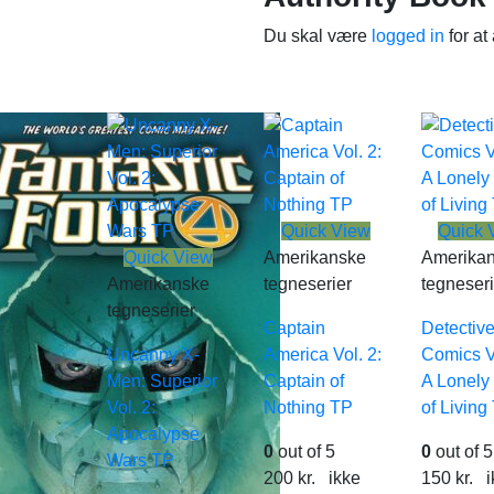
Du skal være
logged in
for at
Quick View
Quick 
Quick View
Amerikanske
Amerika
Amerikanske
tegneserier
tegneseri
tegneserier
Captain
Detectiv
Uncanny X-
America Vol. 2:
Comics Vo
Men: Superior
Captain of
A Lonely
Vol. 2:
Nothing TP
of Living
Apocalypse
0
out of 5
0
out of 5
Wars TP
200
kr.
ikke
150
kr.
i