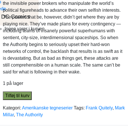
the invisible power brokers who manipulate the world’s
political figureheads to advance their own selfish interests.
DC Comics
The powers that be, however, didn’t get where they are by
playing nice. They’ve made plans for every contingency —
Ingen varer i kurven.
including teams of insanely powerful superhumans with
sentient, city-size, interdimensional spaceships. So when
the Authority begins to seriously upset their hard-won
networks of control, the backlash that results is as swift as it
is devastating. But as bad as things get, these attacks are
still comprehensible on a human scale. The same can’t be
said for what is following in their wake.
1 på lager
Tilføj til kurv
Kategori:
Amerikanske tegneserier
Tags:
Frank Quitely
,
Mark
Millar
,
The Authority