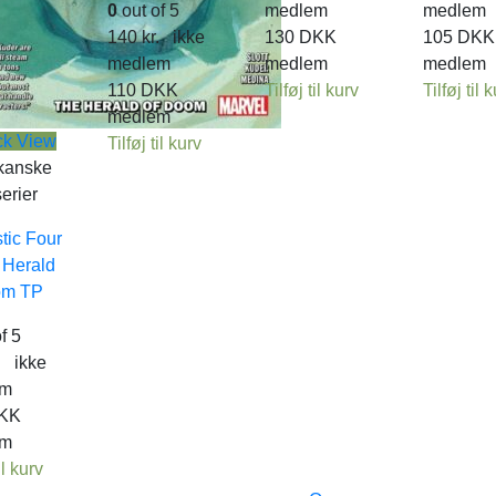
0
out of 5
medlem
medlem
140
kr.
ikke
130
DKK
105
DKK
medlem
medlem
medlem
110
DKK
Tilføj til kurv
Tilføj til 
medlem
ck View
Tilføj til kurv
kanske
erier
tic Four
: Herald
om TP
f 5
.
ikke
em
KK
em
il kurv