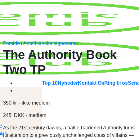
Forside
/
Amerikanske tegneserier
The Authority Book
Two TP
Top 10
Nyheder
Kontakt Os
Ring til os
Send
350
kr.
- ikke medlem
245
DKK
- medlem
As the 21st century dawns, a battle-hardened Authority turns
its attention to a previously unchallenged class of villains —