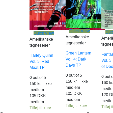
Quick View
Qui
Quick View
Amerikanske
Ameri
Amerikanske
tegneserier
tegnes
tegneserier
Green Lantern
Fantas
Harley Quinn
Vol. 4: Dark
Vol. 3
Vol. 3: Red
Days TP
of Do
Meat TP
0
out of 5
0
out o
0
out of 5
150
kr.
ikke
160
kr
150
kr.
ikke
medlem
medl
medlem
105
DKK
120
D
105
DKK
medlem
medl
medlem
Tilføj til kurv
Tilføj t
Tilføj til kurv