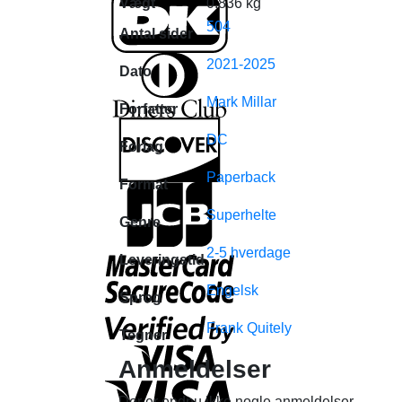
Vægt
0.836 kg
504
Antal sider
2021-2025
Dato
Mark Millar
Forfatter
DC
Forlag
Paperback
Format
Superhelte
Genre
2-5 hverdage
Leveringstid
Engelsk
Sprog
Frank Quitely
Tegner
Anmeldelser
Der er endnu ikke nogle anmeldelser.