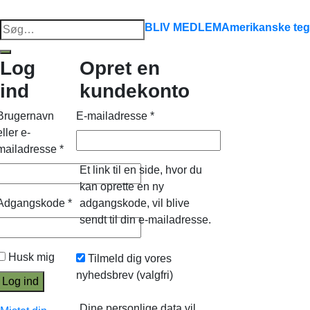
Søg
BLIV MEDLEM
Amerikanske teg
efter:
Log
Opret en
ind
kundekonto
Brugernavn
E-mailadresse
*
eller e-
mailadresse
*
Et link til en side, hvor du
kan oprette en ny
Adgangskode
*
adgangskode, vil blive
sendt til din e-mailadresse.
Husk mig
Tilmeld dig vores
nyhedsbrev
(valgfri)
Log ind
Dine personlige data vil