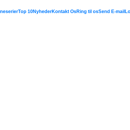
neserier
Top 10
Nyheder
Kontakt Os
Ring til os
Send E-mail
Lo