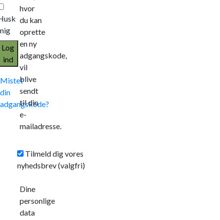
hvor
Husk
du kan
mig
oprette
en ny
Log
adgangskode,
ind
vil
blive
Mistet
sendt
din
til din
adgangskode?
e-
mailadresse.
Tilmeld dig vores
nyhedsbrev
(valgfri)
Dine
personlige
data