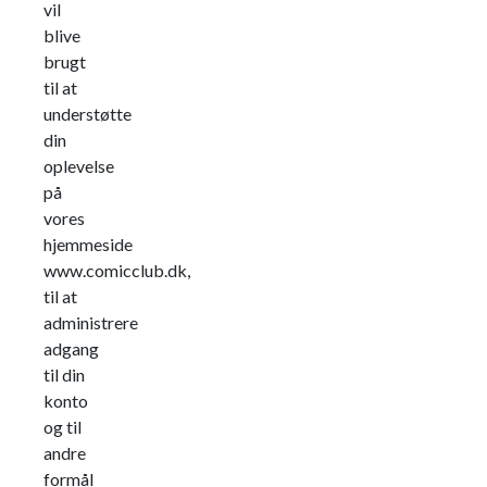
vil
blive
brugt
til at
understøtte
din
oplevelse
på
vores
hjemmeside
www.comicclub.dk,
til at
administrere
adgang
til din
konto
og til
andre
formål