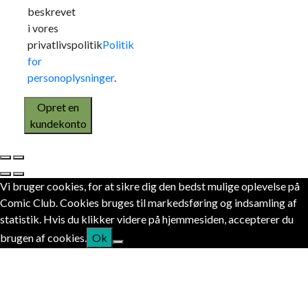
beskrevet
i vores
privatlivspolitik
Politik
for
personoplysninger
.
Opret en
kundekonto
Vi bruger cookies, for at sikre dig den bedst mulige oplevelse på
Comic Club. Cookies bruges til markedsføring og indsamling af
statistik. Hvis du klikker videre på hjemmesiden, accepterer du
brugen af cookies.
Ok