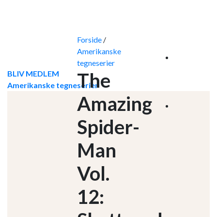
Skip
to
content
Forside
/
Amerikanske
tegneserier
BLIV MEDLEM
The
Amerikanske tegneserier
Amazing
Spider-
Man
Vol.
12: