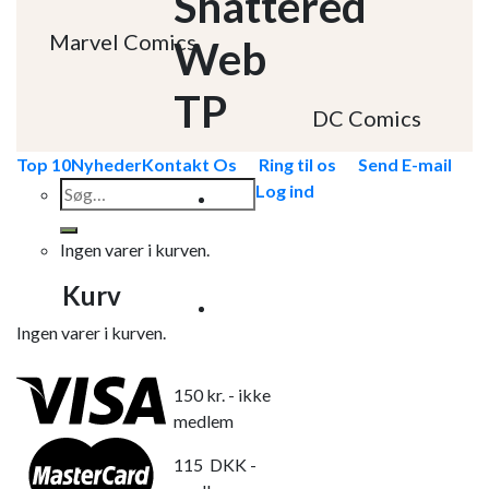
Shattered
Marvel Comics
Web
TP
DC Comics
Top 10
Nyheder
Kontakt Os
Ring til os
Send E-mail
Søg
Log ind
efter:
Ingen varer i kurven.
Kurv
Ingen varer i kurven.
150
kr.
- ikke
medlem
115
DKK
-