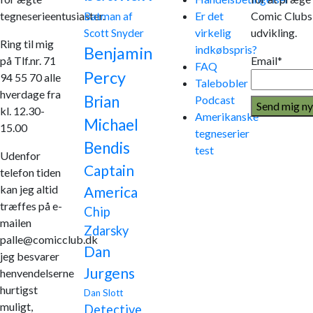
tegneserieentusiaster.
Er det
Comic Clubs
Batman af
virkelig
udvikling.
Scott Snyder
Ring til mig
indkøbspris?
Benjamin
på Tlf.nr. 71
Email*
FAQ
Percy
94 55 70 alle
Talebobler
hverdage fra
Brian
Podcast
kl. 12.30-
Amerikanske
Michael
15.00
tegneserier
Bendis
test
Udenfor
Captain
telefon tiden
kan jeg altid
America
træffes på e-
Chip
mailen
Zdarsky
palle@comicclub.dk
Dan
jeg besvarer
Jurgens
henvendelserne
hurtigst
Dan Slott
muligt,
Detective