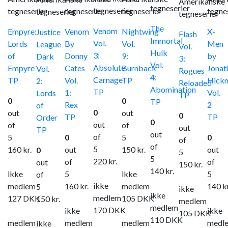
Amerikanske
tegneserier
tegneserier
tegneserier
tegneserier
tegneserier
tegne
tegneserier
tegneserier
The
Venom
Empyre:
Venom
Nightwing
X-
Justice
Flash
Immortal
Vol.
Lords
By
Vol.
Men
League
Vol.
Hulk
3:
of
Donny
9:
by
Dark
3:
Vol.
Absolute
Empyre
Cates
Burnback
Jonat
Vol.
Rogues
4:
Carnage
TP
Vol.
TP
Hick
2:
Reloaded
Abomination
TP
1:
Vol.
Lords
TP
0
0
TP
Rex
2
of
0
out
out
0
TP
TP
Order
0
out
of
of
out
TP
out
of
5
0
5
0
of
of
5
160
kr.
out
150
kr.
out
0
5
5
220
kr.
of
of
out
150
kr.
140
kr.
ikke
5
ikke
5
of
ikke
medlem
160
kr.
medlem
140
k
5
ikke
ikke
medlem
127
DKK
105
DKK
150
kr.
medlem
medlem
170
DKK
ikke
ikke
105
DKK
110
DKK
medlem
medlem
medlem
medl
ikke