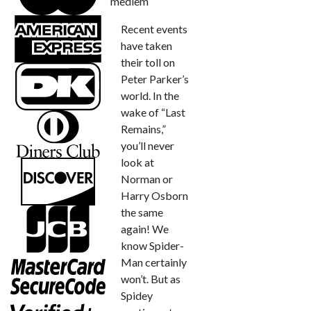
medlem
Recent events
have taken
their toll on
Peter Parker’s
world. In the
wake of “Last
Remains,”
you’ll never
look at
Norman or
Harry Osborn
the same
again! We
know Spider-
Man certainly
won’t. But as
Spidey