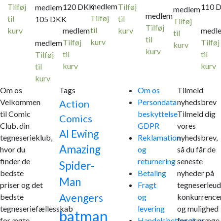
medlem
Tilføj
120
DKK
Tilføj
110
medlem
medlem
medlem
Tilføj
til
til
105
DKK
Tilføj
Tilføj
til
kurv
medlem
kurv
medl
til
til
kurv
Tilføj
Tilføj
medlem
kurv
kurv
til
til
Tilføj
kurv
kurv
til
kurv
Om os
Tags
Om os
Tilmeld
Velkommen
Persondata
nyhedsbrev
Action
til Comic
beskyttelse
Tilmeld dig
Comics
Club, din
GDPR
vores
Al Ewing
tegneserieklub,
Reklamation
nyhedsbrev,
Amazing
hvor du
og
så du får de
finder de
returnering
seneste
Spider-
bedste
Betaling
nyheder på
Man
priser og det
Fragt
tegneserieud
Avengers
bedste
og
konkurrence
tegneseriefællesskab
levering
og mulighed
batman
for ægte
Handelsbetingelser
for at præge