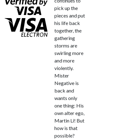
continues to
pick up the
pieces and put
his life back
together, the
gathering
storms are
swirling more
and more
violently.
Mister
Negative is
back and
wants only
one thing: His
own alter ego,
Martin Li! But
how is that
possible?