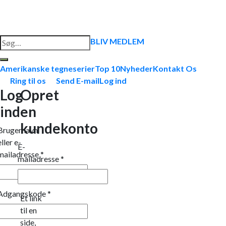
Søg
BLIV MEDLEM
efter:
Amerikanske tegneserier
Top 10
Nyheder
Kontakt Os
Ring til os
Send E-mail
Log ind
Log
Opret
ind
en
kundekonto
Brugernavn
eller e-
E-
mailadresse
*
mailadresse
*
Adgangskode
*
Et link
til en
side,