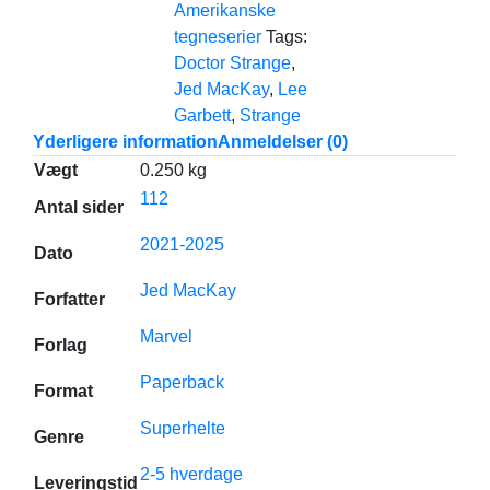
Amerikanske
tegneserier
Tags:
Doctor Strange
,
Jed MacKay
,
Lee
Garbett
,
Strange
Yderligere information
Anmeldelser (0)
Vægt
0.250 kg
112
Antal sider
2021-2025
Dato
Jed MacKay
Forfatter
Marvel
Forlag
Paperback
Format
Superhelte
Genre
2-5 hverdage
Leveringstid