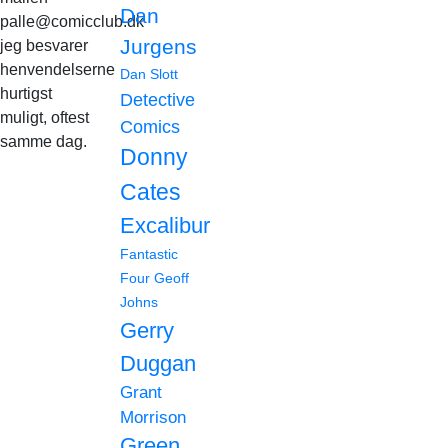
Dan
palle@comicclub.dk
Jurgens
jeg besvarer
henvendelserne
Dan Slott
hurtigst
Detective
muligt, oftest
Comics
samme dag.
Donny
Cates
Excalibur
Fantastic
Four
Geoff
Johns
Gerry
Duggan
Grant
Morrison
Green