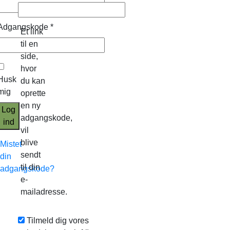
Adgangskode
*
Et link
til en
side,
hvor
Husk
du kan
mig
oprette
en ny
Log
adgangskode,
ind
vil
blive
Mistet
sendt
din
til din
adgangskode?
e-
mailadresse.
Tilmeld dig vores