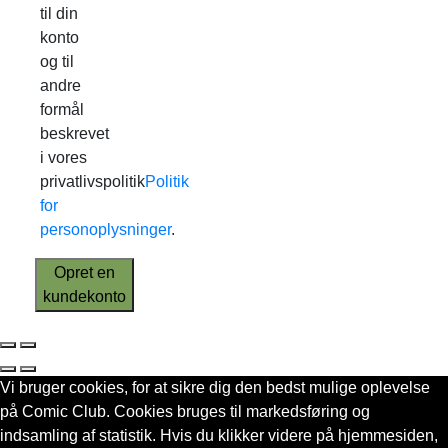
til din
konto
og til
andre
formål
beskrevet
i vores
privatlivspolitik
Politik
for
personoplysninger
.
Opret en
kundekonto
Vi bruger cookies, for at sikre dig den bedst mulige oplevelse
på Comic Club. Cookies bruges til markedsføring og
indsamling af statistik. Hvis du klikker videre på hjemmesiden,