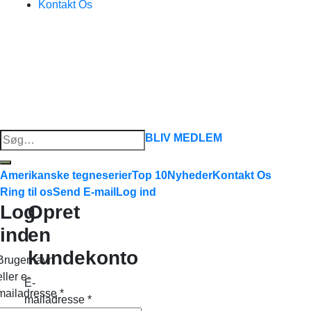
Kontakt Os
Søg
BLIV MEDLEM
efter:
Amerikanske tegneserier
Top 10
Nyheder
Kontakt Os
Ring til os
Send E-mail
Log ind
Log
Opret
ind
en
kundekonto
Brugernavn
eller e-
E-
mailadresse
*
mailadresse
*