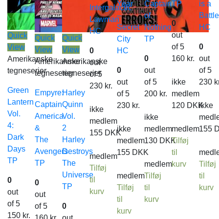
Year
Captain
TP
is a
Intergalactic
–
of
Battle
Lawman
0
Secret
Nothing
HC
HC
out
Quick
Quick
Quick
City
TP
of 5
0
View
View
View
0
HC
0
160
kr.
out
Amerikanske
Amerikanske
Amerikanske
out
0
out
of 5
tegneserier
tegneserier
tegneserier
of 5
out
of 5
ikke
230
k
230
kr.
Green
Empyre:
Harley
of 5
200
kr.
medlem
Lantern
Captain
Quinn
230
kr.
120
DKK
ikke
ikke
Vol.
America
Vol.
ikke
medl
medlem
4:
&
2
ikke
medlem
medlem
155
155
DKK
Dark
The
Harley
medlem
130
DKK
Tilføj
Days
Avengers
Destroys
155
DKK
til
medl
medlem
TP
TP
The
medlem
kurv
Tilføj
Tilføj
Universe
medlem
Tilføj
til
til
0
0
TP
Tilføj
til
kurv
kurv
out
out
til
kurv
of 5
of 5
0
kurv
150
kr.
160
kr.
out