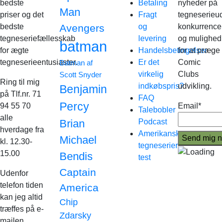
bedste
Betaling
nyheder på
Man
priser og det
Fragt
tegneserieud
bedste
Avengers
og
konkurrence
tegneseriefællesskab
levering
og mulighed
batman
for ægte
Handelsbetingelser
for at præge
tegneserieentusiaster.
Er det
Comic
Batman af
virkelig
Clubs
Scott Snyder
Ring til mig
indkøbspris?
udvikling.
Benjamin
på Tlf.nr. 71
FAQ
Percy
94 55 70
Email*
Talebobler
alle
Brian
Podcast
hverdage fra
Amerikanske
Michael
kl. 12.30-
tegneserier
15.00
Bendis
test
Captain
Udenfor
telefon tiden
America
kan jeg altid
Chip
træffes på e-
Zdarsky
mailen