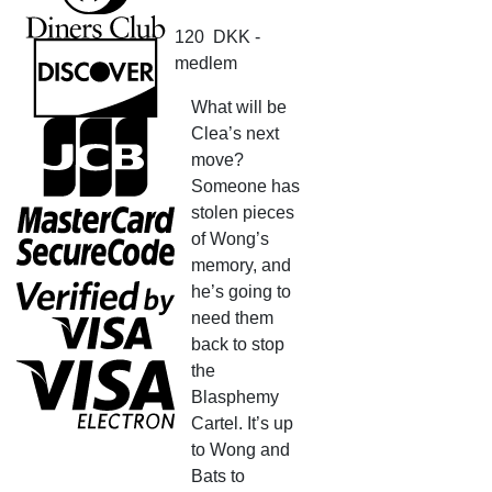
120
DKK
-
medlem
What will be
Clea’s next
move?
Someone has
stolen pieces
of Wong’s
memory, and
he’s going to
need them
back to stop
the
Blasphemy
Cartel. It’s up
to Wong and
Bats to