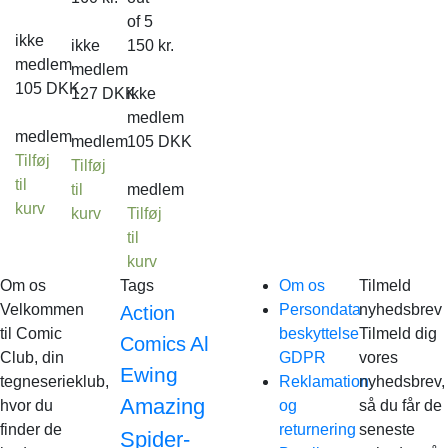
of 5
ikke
ikke
150
kr.
medlem
medlem
105
DKK
127
DKK
ikke
medlem
medlem
medlem
105
DKK
Tilføj
Tilføj
til
til
medlem
kurv
kurv
Tilføj
til
kurv
Om os
Tags
Om os
Tilmeld
Velkommen
Persondata
nyhedsbrev
Action
til Comic
beskyttelse
Tilmeld dig
Al
Comics
Club, din
GDPR
vores
Ewing
tegneserieklub,
Reklamation
nyhedsbrev,
Amazing
hvor du
og
så du får de
finder de
returnering
seneste
Spider-