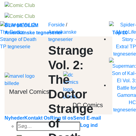
Skip
to
content
Forside
/
BLIV MEDLEM
Amerikanske
Amerikanske tegneserier
Top 10
tegneserier
Strange
Vol. 2:
The
Doctor
Marvel Comics
DC Comics
Strange
Nyheder
Kontakt Os
Ring til os
Send E-mail
of
Søg
Log ind
efter: