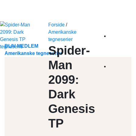
Skip
to
content
Forside
/
Amerikanske
tegneserier
BLIV MEDLEM
Spider-
Amerikanske tegneserier
Man
2099:
Dark
Genesis
TP