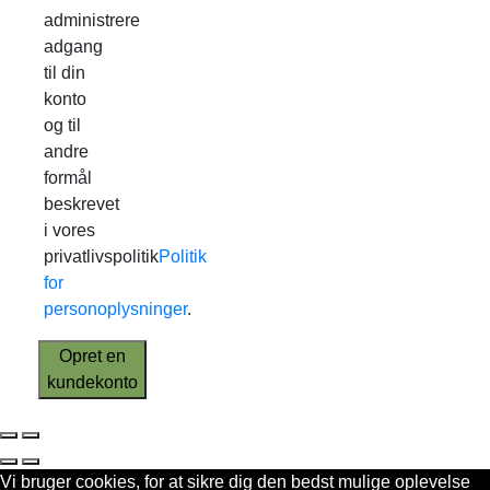
administrere
adgang
til din
konto
og til
andre
formål
beskrevet
i vores
privatlivspolitik
Politik
for
personoplysninger
.
Opret en
kundekonto
Vi bruger cookies, for at sikre dig den bedst mulige oplevelse