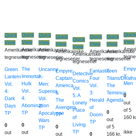
Quick
Quick
Quick
Quick
Quick
Quick
Quick
Quick
View
View
View
View
View
View
View
View
Amer
Amerikanske
Amerikanske
Amerikanske
Amerikanske
Amerikanske
Amerikanske
Amerikanske
tegne
tegneserier
tegneserier
tegneserier
tegneserier
tegneserier
tegneserier
tegneserier
Empy
The
Green
Uncanny
Empyre:
Fantastic
Teen
Detective
X-
Immortal
Lantern
X-
Captain
Four
Titans/Deaths
Comics
Men
Hulk
Vol.
Men:
America
Vol.
The
Vol.
Vol.
4:
Superior
&
3:
Terminus
5: A
0
4:
Dark
Vol.
The
Herald
Agenda
Lonely
out
Abomination
Days
2:
Avengers
of
Place
of 5
0
TP
TP
Apocalypse
TP
Doom
of
160
k
out
Wars
TP
Living
0
0
0
of 5
TP
TP
ikke
out
out
out
0
166
kr.