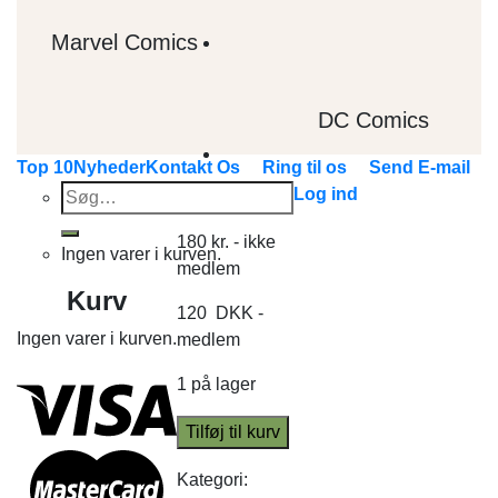
Marvel Comics
DC Comics
Top 10
Nyheder
Kontakt Os
Ring til os
Send E-mail
Søg
Log ind
efter:
180
kr.
- ikke
Ingen varer i kurven.
medlem
Kurv
120
DKK
-
Ingen varer i kurven.
medlem
1 på lager
Tilføj til kurv
Kategori: