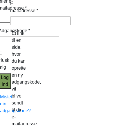
eller e-
E-
mailadresse
*
mailadresse
*
Adgangskode
*
Et link
til en
side,
hvor
Husk
du kan
mig
oprette
en ny
Log
adgangskode,
ind
vil
blive
Mistet
sendt
din
til din
adgangskode?
e-
mailadresse.