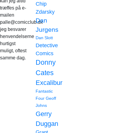
kan jeg altid
Chip
træffes på e-
Zdarsky
mailen
Dan
palle@comicclub.dk
Jurgens
jeg besvarer
henvendelserne
Dan Slott
hurtigst
Detective
muligt, oftest
Comics
samme dag.
Donny
Cates
Excalibur
Fantastic
Four
Geoff
Johns
Gerry
Duggan
Grant