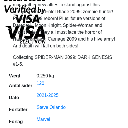
must gather new allies to stand against this
terrifying threat! Enter Blade 2099: zombie hunter!
Punisher 2099 reborn! Plus: future versions of
Daredevil, Moon Knight, Spider-Woman and
Ghost Rider! They all must face the horror of
Halloween Jack, Carnage 2099 and his hive army!
And death will fall on both sides!
Collecting SPIDER-MAN 2099: DARK GENESIS
#1-5.
Vægt
0.250 kg
120
Antal sider
2021-2025
Dato
Steve Orlando
Forfatter
Marvel
Forlag