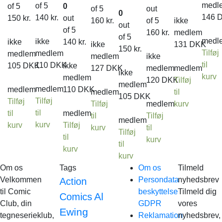
medl
of 5
of 5
0
of 5
out
0
146
140
kr.
150
kr.
out
160
kr.
of 5
ikke
out
of 5
160
kr.
medlem
of 5
medl
ikke
ikke
140
kr.
ikke
131
DKK
150
kr.
Tilføj
medlem
medlem
medlem
ikke
til
110
DKK
105
DKK
ikke
127
DKK
medlem
medlem
ikke
kurv
medlem
120
DKK
Tilføj
medlem
medlem
medlem
110
DKK
medlem
til
105
DKK
Tilføj
Tilføj
Tilføj
medlem
kurv
til
til
medlem
til
Tilføj
medlem
kurv
kurv
Tilføj
kurv
til
Tilføj
til
kurv
til
kurv
kurv
Om os
Tags
Om os
Tilmeld
Velkommen
Persondata
nyhedsbrev
Action
til Comic
beskyttelse
Tilmeld dig
Al
Comics
Club, din
GDPR
vores
Ewing
tegneserieklub,
Reklamation
nyhedsbrev,