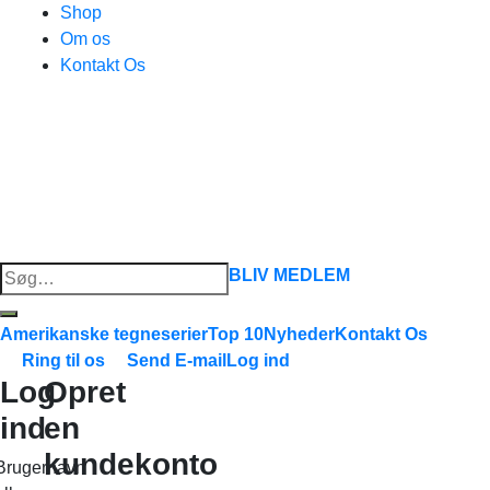
Shop
Om os
Kontakt Os
Søg
BLIV MEDLEM
efter:
Amerikanske tegneserier
Top 10
Nyheder
Kontakt Os
Ring til os
Send E-mail
Log ind
Log
Opret
ind
en
kundekonto
Brugernavn