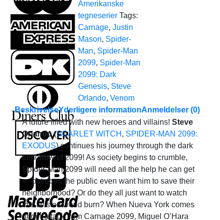
Amerikanske
tegneserier
Tags:
Carnage
,
Justin
Mason
,
Spider-
Man
,
Spider-Man
2099
,
Spider-Man
2099: Dark
Genesis
,
Steve
Orlando
,
Venom
Beskrivelse
Yderligere information
Anmeldelser (0)
A future filled with new heroes and villains!
Steve
Orlando
(
SCARLET WITCH
,
SPIDER-MAN 2099:
EXODUS
) continues his journey through the dark
tomorrow of 2099! As society begins to crumble,
Spider-Man 2099 will need all the help he can get
— but does the public even want him to save their
neighborhood? Or do they all just want to watch
this twisted world burn? When Nueva York comes
under attack from Carnage 2099, Miguel O’Hara