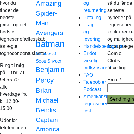
Amazing
hvor du
og
så du får de
finder de
returnering
seneste
Spider-
bedste
Betaling
nyheder på
Man
priser og det
Fragt
tegneserieud
bedste
Avengers
og
konkurrence
tegneseriefællesskab
levering
og mulighed
batman
for ægte
Handelsbetingelser
for at præge
tegneserieentusiaster.
Er det
Comic
Batman af
virkelig
Clubs
Scott Snyder
Ring til mig
indkøbspris?
udvikling.
Benjamin
på Tlf.nr. 71
FAQ
Percy
94 55 70
Email*
Talebobler
alle
Brian
Podcast
hverdage fra
Amerikanske
Michael
kl. 12.30-
tegneserier
15.00
Bendis
test
Captain
Udenfor
telefon tiden
America