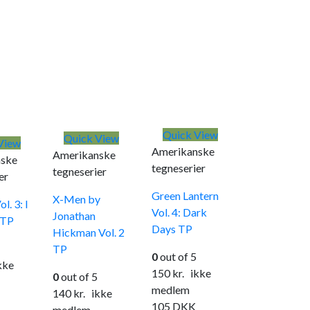
Quick View
Quick View
View
Amerikanske
Amerikanske
ske
tegneserier
tegneserier
er
Green Lantern
X-Men by
l. 3: I
Vol. 4: Dark
Jonathan
 TP
Days TP
Hickman Vol. 2
TP
0
out of 5
ke
150
kr.
ikke
0
out of 5
medlem
140
kr.
ikke
105
DKK
medlem