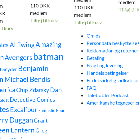
medlem
110
DKK
m
110
DKK
Tilføj til 
medlem
KK
medlem
Tilføj til kurv
m
Tilføj til kurv
til kurv
Om os
Persondata beskyttels
Amazing
Al Ewing
ics
Reklamation og returner
batman
n
Avengers
Betaling
Fragt og levering
Benjamin
t Snyder
Handelsbetingelser
n Michael Bendis
Er det virkelig indkøbspr
FAQ
erica
Dan
Chip Zdarsky
Talebobler Podcast
Detective Comics
Slott
Amerikanske tegneserier
tes
Excalibur
Fantastic Four
rry Duggan
Grant
een Lantern
Greg