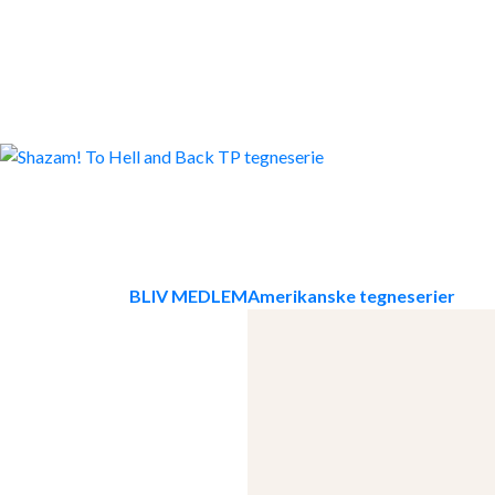
Skip
to
content
BLIV MEDLEM
Amerikanske tegneserier