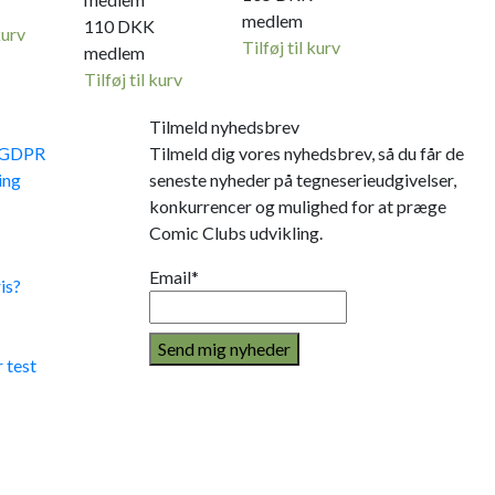
medlem
110
DKK
kurv
Tilføj til kurv
medlem
Tilføj til kurv
Tilmeld nyhedsbrev
e GDPR
Tilmeld dig vores nyhedsbrev, så du får de
ing
seneste nyheder på tegneserieudgivelser,
konkurrencer og mulighed for at præge
Comic Clubs udvikling.
Email*
is?
 test