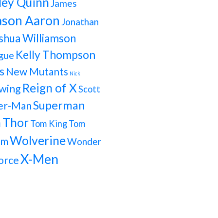
ley Quinn
James
ason Aaron
Jonathan
shua Williamson
Kelly Thompson
gue
s
New Mutants
Nick
Reign of X
wing
Scott
Superman
er-Man
h
Thor
Tom King
Tom
Wolverine
om
Wonder
X-Men
orce