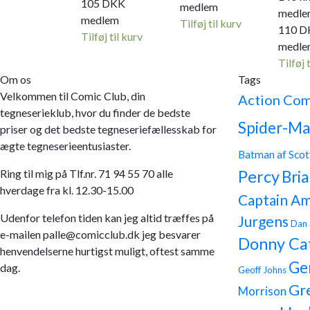
105
DKK
medlem
medle
medlem
Tilføj til kurv
110
D
Tilføj til kurv
medle
Tilføj 
Om os
Tags
Velkommen til Comic Club, din
Action Com
tegneserieklub, hvor du finder de bedste
Spider-Ma
priser og det bedste tegneseriefællesskab for
ægte tegneserieentusiaster.
Batman af Scot
Ring til mig på Tlf.nr. 71 94 55 70 alle
Percy
Bria
hverdage fra kl. 12.30-15.00
Captain Am
Udenfor telefon tiden kan jeg altid træffes på
Jurgens
Dan 
e-mailen palle@comicclub.dk jeg besvarer
Donny Ca
henvendelserne hurtigst muligt, oftest samme
Ge
dag.
Geoff Johns
Gr
Morrison