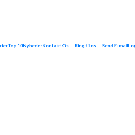
rier
Top 10
Nyheder
Kontakt Os
Ring til os
Send E-mail
Lo