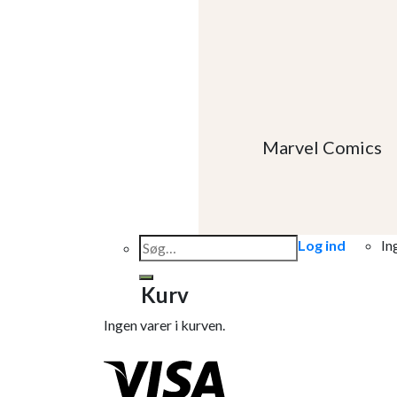
Marvel Comics
Søg
Log ind
In
efter:
Kurv
Ingen varer i kurven.