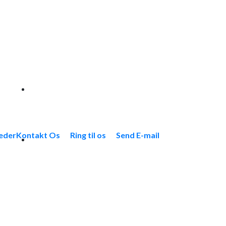
eder
Kontakt Os
Ring til os
Send E-mail