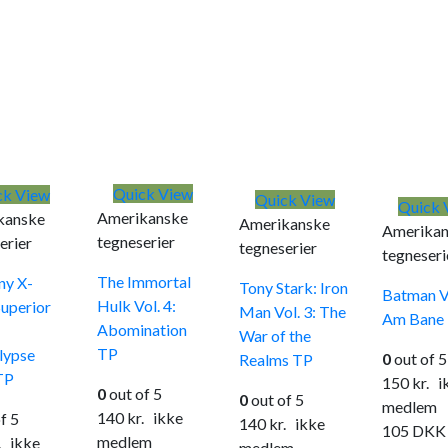
Quick View
ck View
Quick View
Quick 
Amerikanske
kanske
Amerikanske
Amerikan
tegneserier
erier
tegneserier
tegneseri
The Immortal
ny X-
Tony Stark: Iron
Batman Vo
Hulk Vol. 4:
uperior
Man Vol. 3: The
Am Bane
Abomination
War of the
TP
lypse
0
out of 5
Realms TP
TP
150
kr.
ik
0
out of 5
0
out of 5
medlem
140
kr.
ikke
f 5
140
kr.
ikke
105
DKK
medlem
.
ikke
medlem