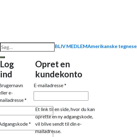
Søg
BLIV MEDLEM
Amerikanske tegnese
efter:
Log
Opret en
ind
kundekonto
Brugernavn
E-mailadresse
*
eller e-
mailadresse
*
Et link til en side, hvor du kan
oprette en ny adgangskode,
Adgangskode
*
vil blive sendt til din e-
mailadresse.