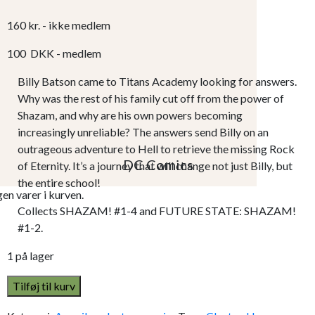
160
kr.
- ikke medlem
100
DKK
- medlem
Billy Batson came to Titans Academy looking for answers.
Why was the rest of his family cut off from the power of
Shazam, and why are his own powers becoming
increasingly unreliable? The answers send Billy on an
outrageous adventure to Hell to retrieve the missing Rock
DC Comics
of Eternity. It’s a journey that will change not just Billy, but
the entire school!
gen varer i kurven.
Collects SHAZAM! #1-4 and FUTURE STATE: SHAZAM!
#1-2.
1 på lager
Tilføj til kurv