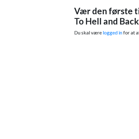
Vær den første t
To Hell and Back
Du skal være
logged in
for at a