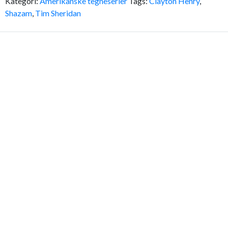
Kategori:
Amerikanske tegneserier
Tags:
Clayton Henry
,
Shazam
,
Tim Sheridan