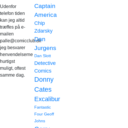
Captain
Udenfor
telefon tiden
America
kan jeg altid
Chip
træffes på e-
Zdarsky
mailen
Dan
palle@comicclub.dk
Jurgens
jeg besvarer
henvendelserne
Dan Slott
hurtigst
Detective
muligt, oftest
Comics
samme dag.
Donny
Cates
Excalibur
Fantastic
Four
Geoff
Johns