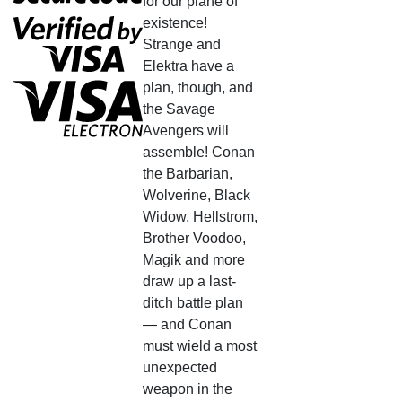
for our plane of
existence!
Strange and
Elektra have a
plan, though, and
the Savage
Avengers will
assemble! Conan
the Barbarian,
Wolverine, Black
Widow, Hellstrom,
Brother Voodoo,
Magik and more
draw up a last-
ditch battle plan
— and Conan
must wield a most
unexpected
weapon in the