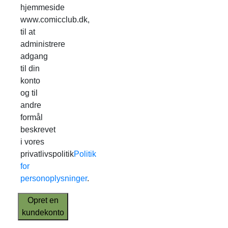
hjemmeside
www.comicclub.dk,
til at
administrere
adgang
til din
konto
og til
andre
formål
beskrevet
i vores
privatlivspolitik
Politik
for
personoplysninger
.
Opret en
kundekonto