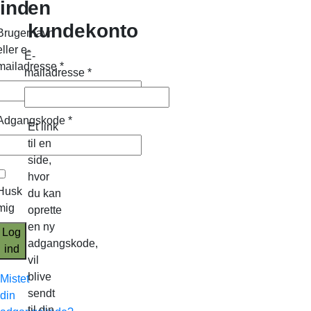
ind
en
kundekonto
Brugernavn
eller e-
E-
mailadresse
*
mailadresse
*
Adgangskode
*
Et link
til en
side,
hvor
Husk
du kan
mig
oprette
en ny
Log
adgangskode,
ind
vil
blive
Mistet
sendt
din
til din