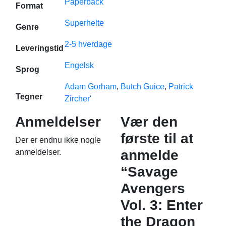
Paperback
Format
Superhelte
Genre
2-5 hverdage
Leveringstid
Engelsk
Sprog
Adam Gorham
,
Butch Guice
,
Patrick
Tegner
Zircher'
Anmeldelser
Vær den
første til at
Der er endnu ikke nogle
anmelde
anmeldelser.
“Savage
Avengers
Vol. 3: Enter
the Dragon