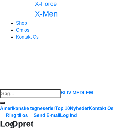
X-Force
X-Men
Shop
Om os
Kontakt Os
Søg
BLIV MEDLEM
efter:
Amerikanske tegneserier
Top 10
Nyheder
Kontakt Os
Ring til os
Send E-mail
Log ind
Log
Opret