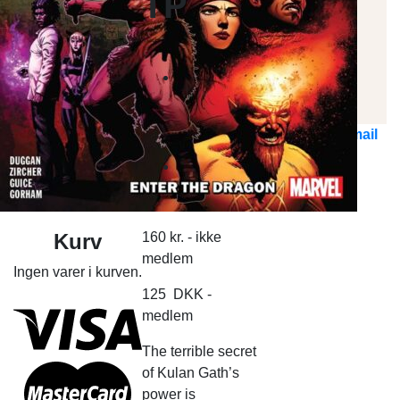
TP
Marvel Comics
DC Comics
Top 10
Nyheder
Kontakt Os
Ring til os
Send E-mail
Søg
Log ind
efter:
Ingen varer i kurven.
Kurv
160
kr.
- ikke
medlem
Ingen varer i kurven.
125
DKK
-
medlem
The terrible secret
of Kulan Gath’s
power is