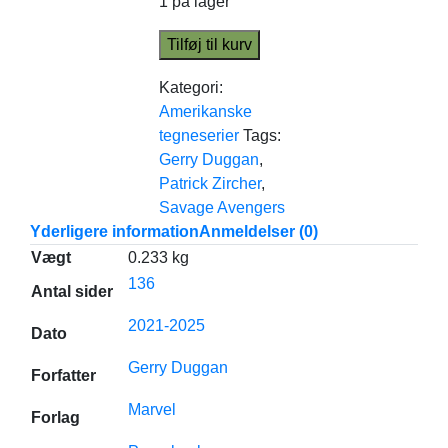
1 på lager
Tilføj til kurv
Kategori:
Amerikanske
tegneserier
Tags:
Gerry Duggan
,
Patrick Zircher
,
Savage Avengers
Yderligere information
Anmeldelser (0)
Vægt
0.233 kg
136
Antal sider
2021-2025
Dato
Gerry Duggan
Forfatter
Marvel
Forlag