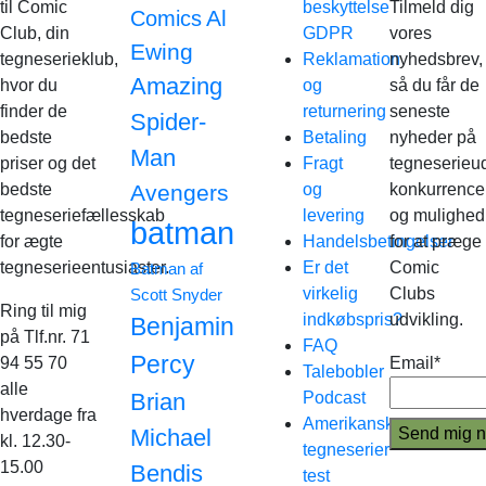
til Comic
beskyttelse
Tilmeld dig
Al
Comics
Club, din
GDPR
vores
Ewing
tegneserieklub,
Reklamation
nyhedsbrev,
Amazing
hvor du
og
så du får de
finder de
returnering
seneste
Spider-
bedste
Betaling
nyheder på
Man
priser og det
Fragt
tegneserieud
bedste
Avengers
og
konkurrence
tegneseriefællesskab
levering
og mulighed
batman
for ægte
Handelsbetingelser
for at præge
tegneserieentusiaster.
Er det
Comic
Batman af
virkelig
Clubs
Scott Snyder
Ring til mig
indkøbspris?
udvikling.
Benjamin
på Tlf.nr. 71
FAQ
Percy
94 55 70
Email*
Talebobler
alle
Brian
Podcast
hverdage fra
Amerikanske
Michael
kl. 12.30-
tegneserier
15.00
Bendis
test