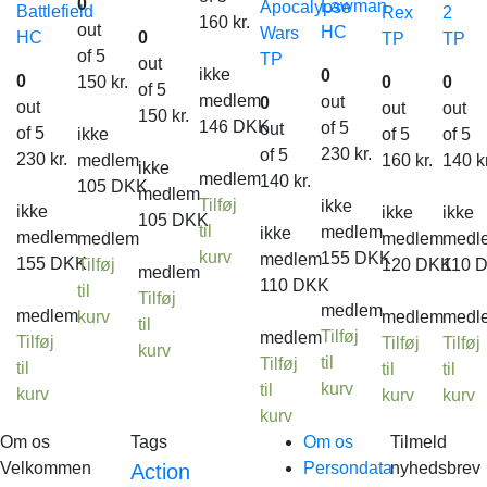
0
Lawman
Apocalypse
Battlefield
Rex
2
160
kr.
out
HC
Wars
HC
0
TP
TP
of 5
TP
out
ikke
0
0
150
kr.
0
0
of 5
medlem
out
0
out
out
out
150
kr.
146
DKK
of 5
out
of 5
ikke
of 5
of 5
230
kr.
of 5
230
kr.
medlem
160
kr.
140
k
ikke
medlem
140
kr.
105
DKK
medlem
Tilføj
ikke
ikke
ikke
ikke
105
DKK
til
medlem
ikke
medlem
medlem
medlem
medl
kurv
155
DKK
medlem
155
DKK
Tilføj
120
DKK
110
medlem
110
DKK
til
Tilføj
medlem
medlem
kurv
medlem
medl
til
Tilføj
medlem
Tilføj
Tilføj
Tilføj
kurv
til
Tilføj
til
til
til
kurv
til
kurv
kurv
kurv
kurv
Om os
Tags
Om os
Tilmeld
Velkommen
Persondata
nyhedsbrev
Action