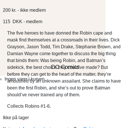
200
kr.
- ikke medlem
115
DKK
- medlem
The five heroes to have donned the Robin cape and
mask find themselves at a crossroads in their lives. Dick
Grayson, Jason Todd, Tim Drake, Stephanie Brown, and
Damian Wayne come together to discuss the big thing
that binds them: Was being Robin, and Batman’s
DC Comics
sidekick, the best choice they could’ve made? But
before they can get to the heart of the matter, they’re
Ingen varer i kurven.
ambushed by an unknown assailant. She claims to have
been the first Robin, and she’s out to prove Batman
should’ve never trained any of them.
Collects Robins #1-6.
Ikke på lager