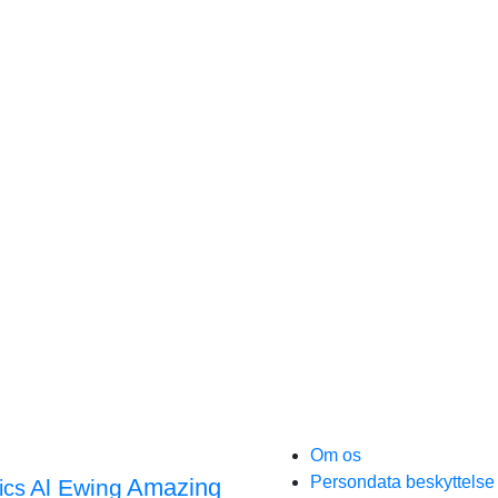
Om os
Persondata beskyttels
Amazing
Al Ewing
ics