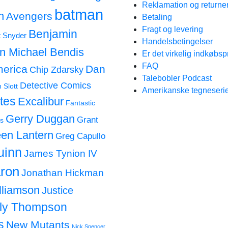
Reklamation og returne
batman
n
Avengers
Betaling
Fragt og levering
Benjamin
t Snyder
Handelsbetingelser
an Michael Bendis
Er det virkelig indkøbsp
FAQ
merica
Dan
Chip Zdarsky
Talebobler Podcast
Detective Comics
 Slott
Amerikanske tegneserie
tes
Excalibur
Fantastic
Gerry Duggan
Grant
s
en Lantern
Greg Capullo
uinn
James Tynion IV
ron
Jonathan Hickman
lliamson
Justice
lly Thompson
s
New Mutants
Nick Spencer