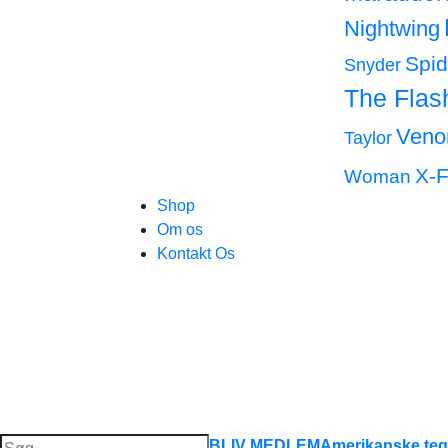
Nightwing
Spi
Snyder
The Flas
Ven
Taylor
X-F
Woman
Shop
Om os
Kontakt Os
Søg
BLIV MEDLEM
Amerikanske teg