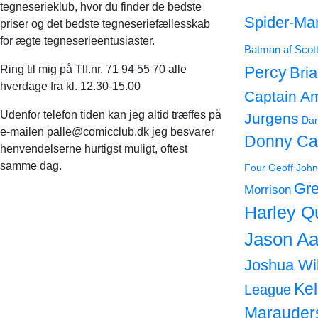
tegneserieklub, hvor du finder de bedste
Spider-Ma
priser og det bedste tegneseriefællesskab
for ægte tegneserieentusiaster.
Batman af Scot
Ring til mig på Tlf.nr. 71 94 55 70 alle
Percy
Bri
hverdage fra kl. 12.30-15.00
Captain A
Udenfor telefon tiden kan jeg altid træffes på
Jurgens
Dan
e-mailen palle@comicclub.dk jeg besvarer
Donny Ca
henvendelserne hurtigst muligt, oftest
samme dag.
Four
Geoff John
Gre
Morrison
Harley Q
Jason Aa
Joshua Wi
Ke
League
Marauder