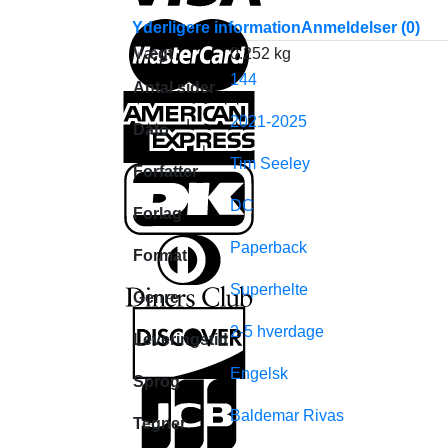
Yderligere information
Anmeldelser (0)
Vægt
0.252 kg
144
Antal sider
2021-2025
Dato
Tim Seeley
Forfatter
DC
Forlag
Paperback
Format
Superhelte
Genre
2-5 hverdage
Leveringstid
Engelsk
Sprog
Baldemar Rivas
Tegner