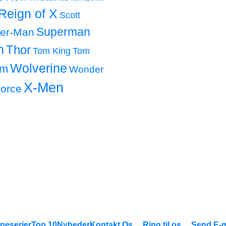
Reign of X
Scott
Superman
der-Man
h
Thor
Tom King
Tom
Wolverine
om
Wonder
X-Men
orce
neserier
Top 10
Nyheder
Kontakt Os
Ring til os
Send E-m