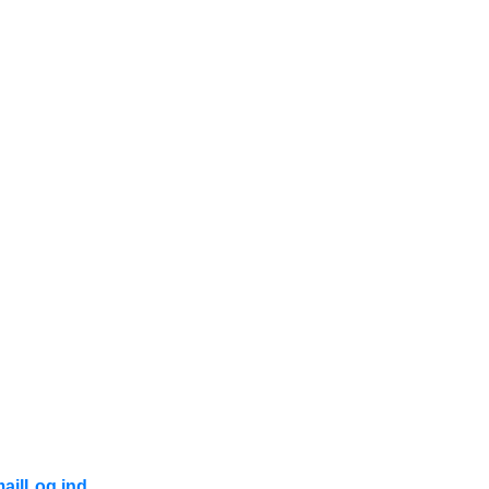
ail
Log ind