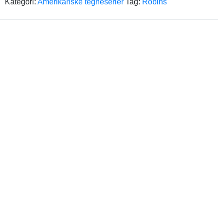
Kategori:
Amerikanske tegneserier
Tag:
Robins