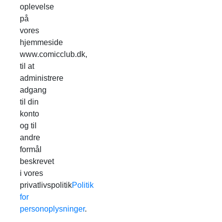
oplevelse
på
vores
hjemmeside
www.comicclub.dk,
til at
administrere
adgang
til din
konto
og til
andre
formål
beskrevet
i vores
privatlivspolitik
Politik
for
personoplysninger
.