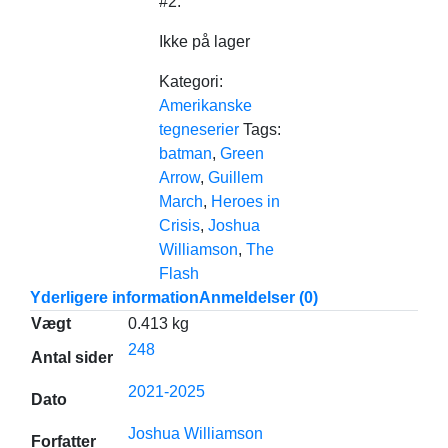
#2.
Ikke på lager
Kategori:
Amerikanske
tegneserier
Tags:
batman
,
Green
Arrow
,
Guillem
March
,
Heroes in
Crisis
,
Joshua
Williamson
,
The
Flash
Yderligere information
Anmeldelser (0)
Vægt
0.413 kg
248
Antal sider
2021-2025
Dato
Joshua Williamson
Forfatter