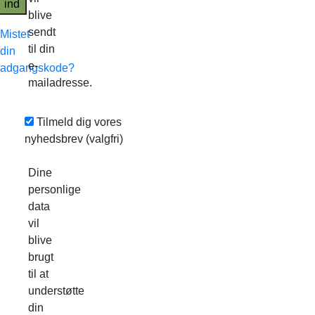
ind
blive
sendt
Mistet
til din
din
e-
adgangskode?
mailadresse.
Tilmeld dig vores
nyhedsbrev
(valgfri)
Dine
personlige
data
vil
blive
brugt
til at
understøtte
din