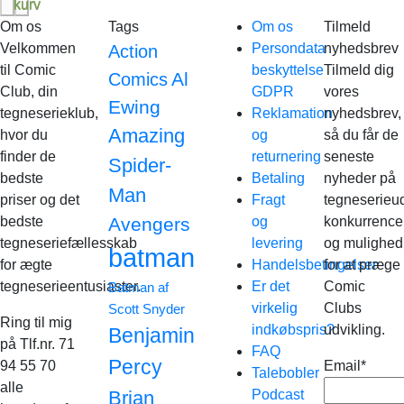
kurv
kurv
Om os
Tags
Om os
Tilmeld
Velkommen
Persondata
nyhedsbrev
Action
til Comic
beskyttelse
Tilmeld dig
Al
Comics
Club, din
GDPR
vores
Ewing
tegneserieklub,
Reklamation
nyhedsbrev,
Amazing
hvor du
og
så du får de
finder de
returnering
seneste
Spider-
bedste
Betaling
nyheder på
Man
priser og det
Fragt
tegneserieud
bedste
Avengers
og
konkurrence
tegneseriefællesskab
levering
og mulighed
batman
for ægte
Handelsbetingelser
for at præge
tegneserieentusiaster.
Er det
Comic
Batman af
virkelig
Clubs
Scott Snyder
Ring til mig
indkøbspris?
udvikling.
Benjamin
på Tlf.nr. 71
FAQ
Percy
94 55 70
Email*
Talebobler
alle
Brian
Podcast