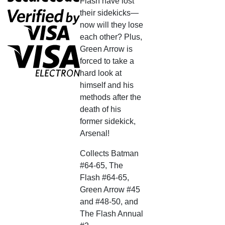
Flash have lost
their sidekicks—
now will they lose
each other? Plus,
Green Arrow is
forced to take a
hard look at
himself and his
methods after the
death of his
former sidekick,
Arsenal!
Collects Batman
#64-65, The
Flash #64-65,
Green Arrow #45
and #48-50, and
The Flash Annual