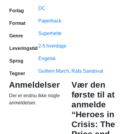
DC
Forlag
Paperback
Format
Superhelte
Genre
2-5 hverdage
Leveringstid
Engelsk
Sprog
Guillem March
,
Rafa Sandoval
Tegner
Anmeldelser
Vær den
første til at
Der er endnu ikke nogle
anmelde
anmeldelser.
“Heroes in
Crisis: The