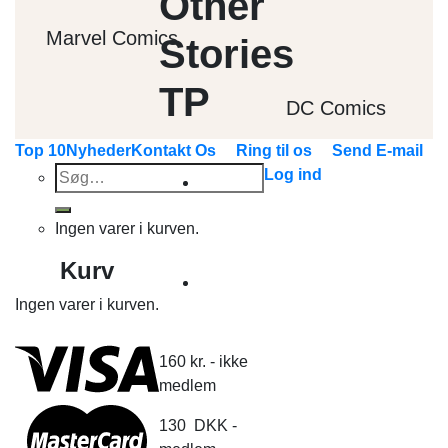
Other
Marvel Comics
Stories
TP
DC Comics
Top 10
Nyheder
Kontakt Os
Ring til os
Send E-mail
Søg
Log ind
efter:
Ingen varer i kurven.
Kurv
Ingen varer i kurven.
160
kr.
- ikke
medlem
130
DKK
-