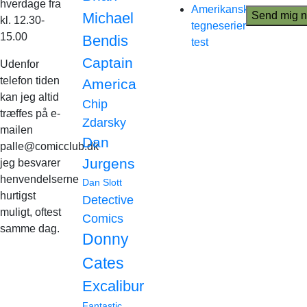
hverdage fra
Amerikanske
Michael
kl. 12.30-
tegneserier
15.00
Bendis
test
Captain
Udenfor
telefon tiden
America
kan jeg altid
Chip
træffes på e-
Zdarsky
mailen
Dan
palle@comicclub.dk
Jurgens
jeg besvarer
henvendelserne
Dan Slott
hurtigst
Detective
muligt, oftest
Comics
samme dag.
Donny
Cates
Excalibur
Fantastic