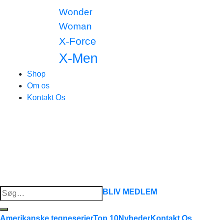
Wonder
Woman
X-Force
X-Men
Shop
Om os
Kontakt Os
Søg
BLIV MEDLEM
efter:
Amerikanske tegneserier
Top 10
Nyheder
Kontakt Os