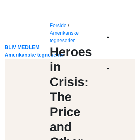
Skip
to
content
Forside
/
Amerikanske
tegneserier
BLIV MEDLEM
Heroes
Amerikanske tegneserier
in
Crisis:
The
Price
and