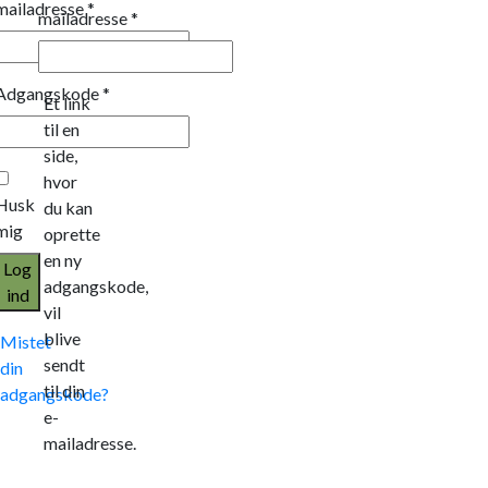
mailadresse
*
mailadresse
*
Adgangskode
*
Et link
til en
side,
hvor
Husk
du kan
mig
oprette
en ny
Log
adgangskode,
ind
vil
blive
Mistet
sendt
din
til din
adgangskode?
e-
mailadresse.