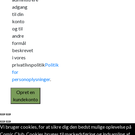
adgang
til din
konto
og til
andre
formål
beskrevet
i vores
privatlivspolitik
Politik
for
personoplysninger
.
Opret en
kundekonto
Vi bruger cookies, for at sikre dig den bedst mulige oplevelse på
Comic Club. Cookies bruges til markedsføring og indsamling af