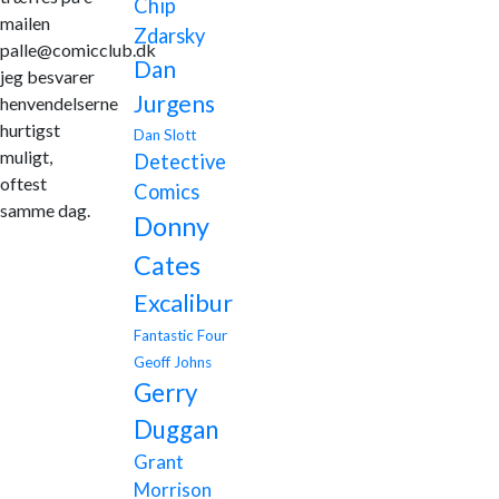
Chip
mailen
Zdarsky
palle@comicclub.dk
Dan
jeg besvarer
Jurgens
henvendelserne
hurtigst
Dan Slott
muligt,
Detective
oftest
Comics
samme dag.
Donny
Cates
Excalibur
Fantastic Four
Geoff Johns
Gerry
Duggan
Grant
Morrison