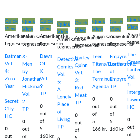
Quic
Quick
Quick
Quick
Quick
Quick
Quick
Quick
View
View
View
View
View
View
View
View
Amer
Amerikanske
Amerikanske
Amerikanske
Amerikanske
Amerikanske
Amerikanske
Amerikanske
tegne
tegneserier
tegneserier
tegneserier
tegneserier
tegneserier
tegneserier
tegneserier
The
Batman
Dawn
X-
Teen
Empyre:
Harley
Detective
Gree
Vol.
Of
Men
Titans/Deathstroke:
Lords
Quinn
Comics
Lante
4:
X
by
The
of
Vol.
Vol.
Vol.
Zero
Vol.
Jonathan
Terminus
Empyre
3:
5:
1:
Year
9
Hickman
Agenda
TP
Red
A
Interg
–
TP
Vol.
Meat
Lonely
0
0
Lawm
Secret
2
TP
Place
0
out
out
HC
City
TP
of
out
of
of
0
HC
Living
0
of
0
5
5
out
TP
out
0
5
out
166
kr.
160
kr.
of
of
out
160
kr.
of
5
0