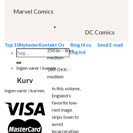
Marvel Comics
DC Comics
Top 10
Nyheder
Kontakt Os
Ring til os
Send E-mail
250
kr.
- ikke
Søg
Log ind
medlem
efter:
Ingen varer i kurven.
180
DKK
-
medlem
Kurv
In this volume,
Ingen varer i kurven.
England’s
favorite low-
rent mage
skips town to
avoid
incarceration