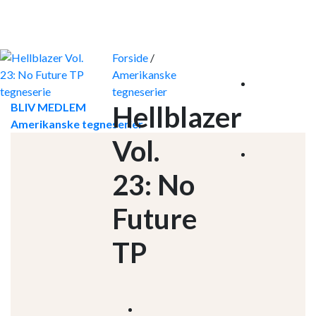
Skip
to
content
Forside
/
Amerikanske
tegneserier
BLIV MEDLEM
Hellblazer
Amerikanske tegneserier
Vol.
23: No
Future
TP