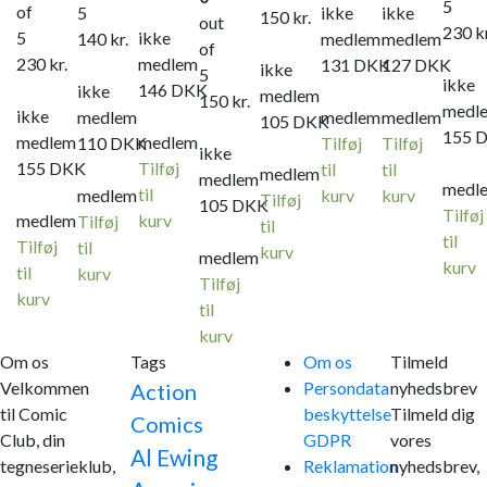
5
of
5
ikke
ikke
150
kr.
out
230
k
5
ikke
140
kr.
medlem
medlem
of
230
kr.
medlem
131
DKK
127
DKK
ikke
5
ikke
146
DKK
ikke
medlem
150
kr.
medl
ikke
medlem
medlem
medlem
105
DKK
155
medlem
medlem
110
DKK
Tilføj
Tilføj
ikke
155
DKK
Tilføj
til
til
medlem
medlem
medl
til
medlem
kurv
kurv
Tilføj
105
DKK
Tilføj
medlem
kurv
Tilføj
til
til
Tilføj
til
kurv
medlem
kurv
til
kurv
Tilføj
kurv
til
kurv
Om os
Tags
Om os
Tilmeld
Velkommen
Persondata
nyhedsbrev
Action
til Comic
beskyttelse
Tilmeld dig
Comics
Club, din
GDPR
vores
Al Ewing
tegneserieklub,
Reklamation
nyhedsbrev,