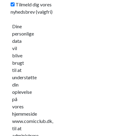
Tilmeld dig vores
nyhedsbrev
(valgfri)
Dine
personlige
data
vil
blive
brugt
til at
understøtte
din
oplevelse
på
vores
hjemmeside
www.comicclub.dk,
til at
administrere