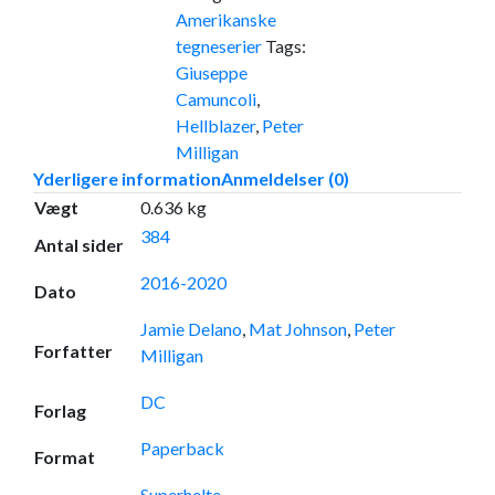
Amerikanske
tegneserier
Tags:
Giuseppe
Camuncoli
,
Hellblazer
,
Peter
Milligan
Yderligere information
Anmeldelser (0)
Vægt
0.636 kg
384
Antal sider
2016-2020
Dato
Jamie Delano
,
Mat Johnson
,
Peter
Forfatter
Milligan
DC
Forlag
Paperback
Format
Superhelte