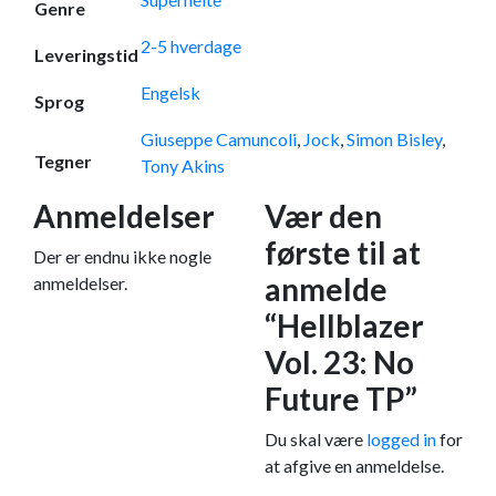
Genre
2-5 hverdage
Leveringstid
Engelsk
Sprog
Giuseppe Camuncoli
,
Jock
,
Simon Bisley
,
Tegner
Tony Akins
Anmeldelser
Vær den
første til at
Der er endnu ikke nogle
anmelde
anmeldelser.
“Hellblazer
Vol. 23: No
Future TP”
Du skal være
logged in
for
at afgive en anmeldelse.