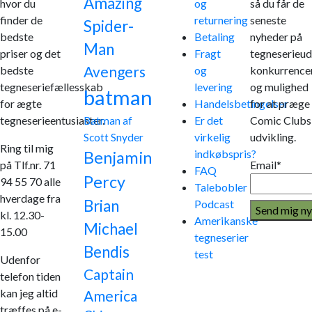
Amazing
hvor du
og
så du får de
finder de
returnering
seneste
Spider-
bedste
Betaling
nyheder på
Man
priser og det
Fragt
tegneserieud
Avengers
bedste
og
konkurrence
tegneseriefællesskab
levering
og mulighed
batman
for ægte
Handelsbetingelser
for at præge
tegneserieentusiaster.
Er det
Comic Clubs
Batman af
virkelig
udvikling.
Scott Snyder
Ring til mig
indkøbspris?
Benjamin
på Tlf.nr. 71
Email*
FAQ
Percy
94 55 70 alle
Talebobler
hverdage fra
Brian
Podcast
kl. 12.30-
Amerikanske
Michael
15.00
tegneserier
Bendis
test
Udenfor
Captain
telefon tiden
kan jeg altid
America
træffes på e-