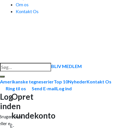
Om os
Kontakt Os
Søg
BLIV MEDLEM
efter:
Amerikanske tegneserier
Top 10
Nyheder
Kontakt Os
Ring til os
Send E-mail
Log ind
Log
Opret
ind
en
kundekonto
Brugernavn
eller e-
E-