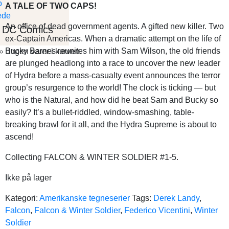
A TALE OF TWO CAPS!
An office of dead government agents. A gifted new killer. Two
DC Comics
ex-Captain Americas. When a dramatic attempt on the life of
Bucky Barnes reunites him with Sam Wilson, the old friends
Ingen varer i kurven.
are plunged headlong into a race to uncover the new leader
of Hydra before a mass-casualty event announces the terror
group’s resurgence to the world! The clock is ticking — but
who is the Natural, and how did he beat Sam and Bucky so
easily? It’s a bullet-riddled, window-smashing, table-
breaking brawl for it all, and the Hydra Supreme is about to
ascend!
Collecting FALCON & WINTER SOLDIER #1-5.
Ikke på lager
Kategori:
Amerikanske tegneserier
Tags:
Derek Landy
,
Falcon
,
Falcon & Winter Soldier
,
Federico Vicentini
,
Winter
Soldier