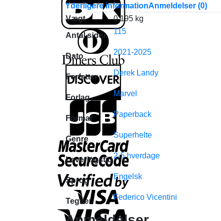
Yderligere information
Anmeldelser (0)
Vægt
0.195 kg
115
Antal sider
2021-2025
Dato
Derek Landy
Forfatter
Marvel
Forlag
Paperback
Format
Superhelte
Genre
2-5 hverdage
Leveringstid
Engelsk
Sprog
Federico Vicentini
Tegner
Anmeldelser