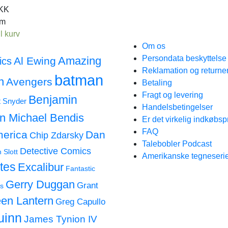
KK
em
il kurv
Om os
Persondata beskyttels
Amazing
Al Ewing
ics
Reklamation og returne
batman
n
Avengers
Betaling
Fragt og levering
Benjamin
t Snyder
Handelsbetingelser
an Michael Bendis
Er det virkelig indkøbsp
FAQ
merica
Dan
Chip Zdarsky
Talebobler Podcast
Detective Comics
 Slott
Amerikanske tegneserie
tes
Excalibur
Fantastic
Gerry Duggan
Grant
s
en Lantern
Greg Capullo
uinn
James Tynion IV