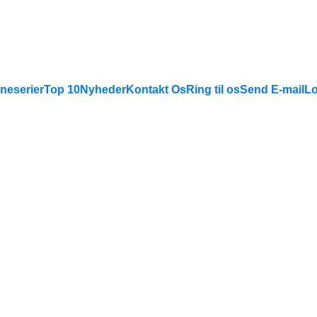
neserier
Top 10
Nyheder
Kontakt Os
Ring til os
Send E-mail
Lo