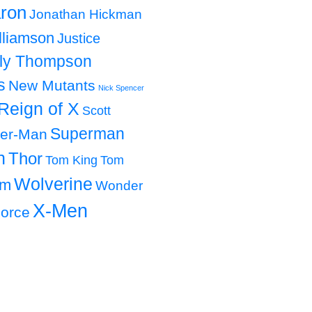
ron
Jonathan Hickman
lliamson
Justice
lly Thompson
s
New Mutants
Nick Spencer
Reign of X
Scott
Superman
der-Man
h
Thor
Tom King
Tom
Wolverine
om
Wonder
X-Men
orce