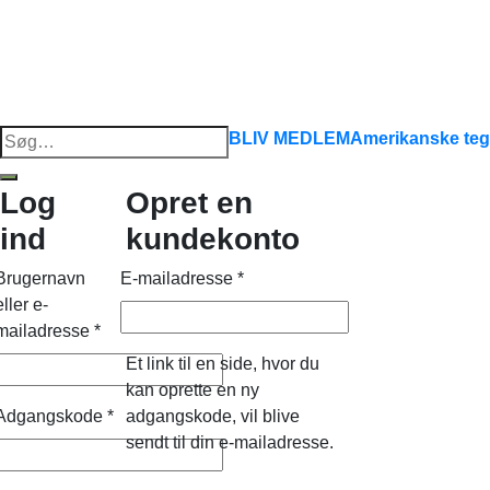
Søg
BLIV MEDLEM
Amerikanske teg
efter:
Log
Opret en
ind
kundekonto
Brugernavn
E-mailadresse
*
eller e-
mailadresse
*
Et link til en side, hvor du
kan oprette en ny
Adgangskode
*
adgangskode, vil blive
sendt til din e-mailadresse.