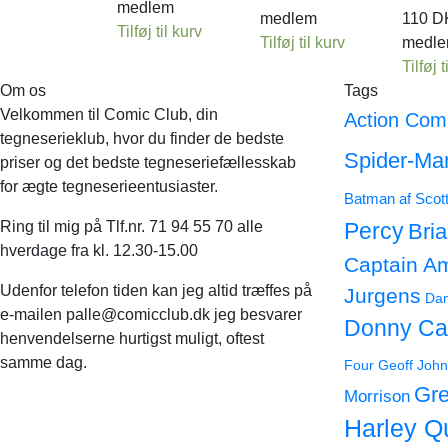
medlem
medlem
110
D
Tilføj til kurv
Tilføj til kurv
medl
Tilføj t
Om os
Tags
Velkommen til Comic Club, din
Action Com
tegneserieklub, hvor du finder de bedste
Spider-Ma
priser og det bedste tegneseriefællesskab
for ægte tegneserieentusiaster.
Batman af Scot
Ring til mig på Tlf.nr. 71 94 55 70 alle
Percy
Bri
hverdage fra kl. 12.30-15.00
Captain A
Udenfor telefon tiden kan jeg altid træffes på
Jurgens
Dan
e-mailen palle@comicclub.dk jeg besvarer
Donny Ca
henvendelserne hurtigst muligt, oftest
samme dag.
Four
Geoff John
Gre
Morrison
Harley Q