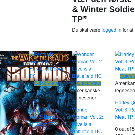
& Winter Soldie
TP”
Du skal være
logged in
for at
Quick 
Quick View
Quick View
Amerika
Amerikanske
Amerikanske
tegneseri
tegneserier
tegneserier
Harley Q
Fantastic Four
Wonder
Vol. 3: R
Vol. 3: Herald
Woman Vol. 2:
Meat TP
of Doom TP
Love is a
0
out of 5
Battlefield HC