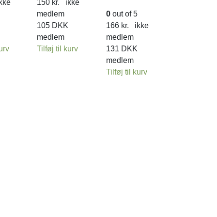
kke
150
kr.
ikke
medlem
0
out of 5
105
DKK
166
kr.
ikke
medlem
medlem
kurv
Tilføj til kurv
131
DKK
medlem
Tilføj til kurv