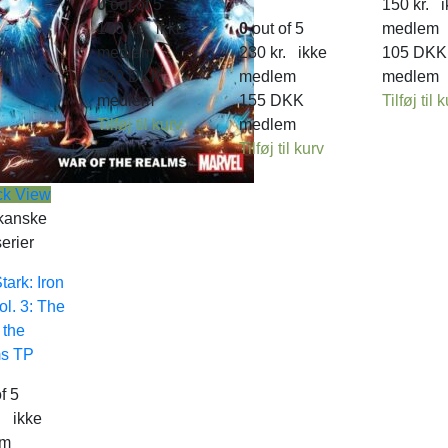
0
out of 5
150
kr.
i
160
kr.
ikke
0
out of 5
medlem
medlem
230
kr.
ikke
105
DKK
120
DKK
medlem
medlem
medlem
155
DKK
Tilføj til 
Tilføj til kurv
medlem
Tilføj til kurv
ck View
kanske
erier
tark: Iron
l. 3: The
 the
s TP
f 5
.
ikke
em