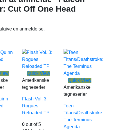
r: Cut Off One Head
 afgive en anmeldelse.
View
Quick View
nske
Amerikanske
Quick View
er
tegneserier
Amerikanske
tegneserier
uinn
Flash Vol. 3:
ed
Rogues
Teen
Reloaded TP
Titans/Deathstroke:
The Terminus
0
out of 5
Agenda