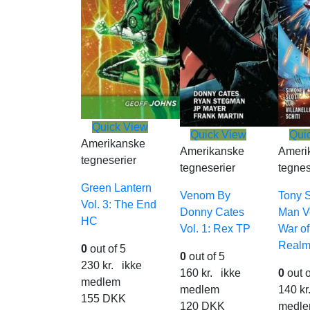
Quick View
Quick View
Qui
Amerikanske
Amerikanske
Ameri
tegneserier
tegneserier
tegnes
Green Lantern
Venom By
Tony S
Vol. 3: The End
Donny Cates
Man Vo
HC
Vol. 1: Rex TP
War of
Realm
0
out of 5
0
out of 5
230
kr.
ikke
160
kr.
ikke
0
out o
medlem
medlem
140
kr
155
DKK
120
DKK
medl