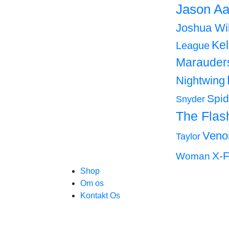
Jason Aa
Joshua Wi
Ke
League
Marauder
Nightwing
Spi
Snyder
The Flas
Ven
Taylor
X-F
Woman
Shop
Om os
Kontakt Os