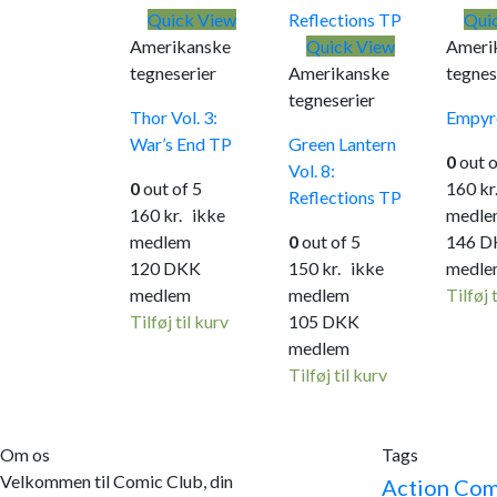
Quick View
Qui
Amerikanske
Quick View
Ameri
tegneserier
Amerikanske
tegnes
tegneserier
Thor Vol. 3:
Empyr
War’s End TP
Green Lantern
0
out o
Vol. 8:
0
out of 5
160
kr
Reflections TP
160
kr.
ikke
medle
medlem
0
out of 5
146
D
120
DKK
150
kr.
ikke
medle
medlem
medlem
Tilføj 
Tilføj til kurv
105
DKK
medlem
Tilføj til kurv
Om os
Tags
Velkommen til Comic Club, din
Action Com