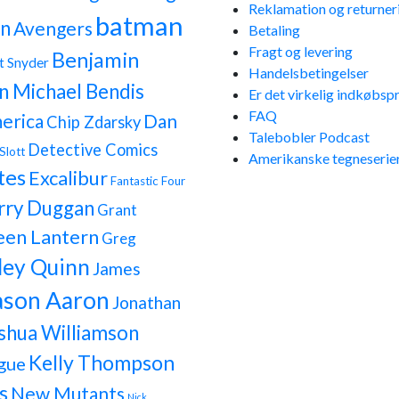
Reklamation og returner
batman
n
Avengers
Betaling
Fragt og levering
Benjamin
t Snyder
Handelsbetingelser
n Michael Bendis
Er det virkelig indkøbspr
FAQ
erica
Dan
Chip Zdarsky
Talebobler Podcast
Detective Comics
Slott
Amerikanske tegneserier
tes
Excalibur
Fantastic Four
rry Duggan
Grant
een Lantern
Greg
ley Quinn
James
ason Aaron
Jonathan
shua Williamson
Kelly Thompson
gue
s
New Mutants
Nick