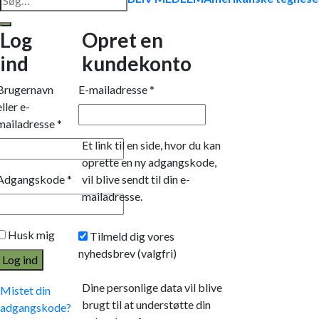
efter:
Log
Opret en
ind
kundekonto
Brugernavn
E-mailadresse
*
eller e-
mailadresse
*
Et link til en side, hvor du kan
oprette en ny adgangskode,
Adgangskode
*
vil blive sendt til din e-
mailadresse.
Husk mig
Tilmeld dig vores
nyhedsbrev
(valgfri)
Log ind
Dine personlige data vil blive
Mistet din
brugt til at understøtte din
adgangskode?