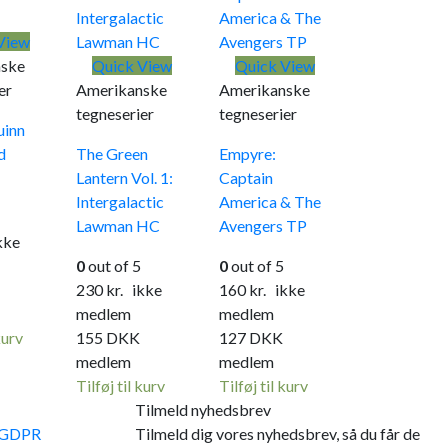
View
ske
Quick View
Quick View
er
Amerikanske
Amerikanske
tegneserier
tegneserier
uinn
d
The Green
Empyre:
Lantern Vol. 1:
Captain
Intergalactic
America & The
Lawman HC
Avengers TP
ke
0
out of 5
0
out of 5
230
kr.
ikke
160
kr.
ikke
medlem
medlem
kurv
155
DKK
127
DKK
medlem
medlem
Tilføj til kurv
Tilføj til kurv
Tilmeld nyhedsbrev
e GDPR
Tilmeld dig vores nyhedsbrev, så du får de