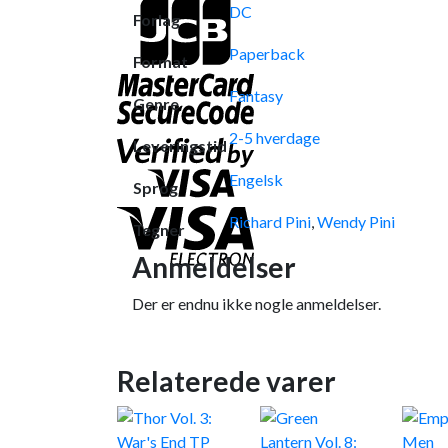
DC
Forlag
Paperback
Format
Fantasy
Genre
2-5 hverdage
Leveringstid
Engelsk
Sprog
Richard Pini
,
Wendy Pini
Tegner
Anmeldelser
Der er endnu ikke nogle anmeldelser.
Relaterede varer