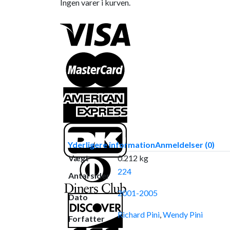
Ingen varer i kurven.
Yderligere information
Anmeldelser (0)
Vægt
0.212 kg
224
Antal sider
2001-2005
Dato
Richard Pini
,
Wendy Pini
Forfatter