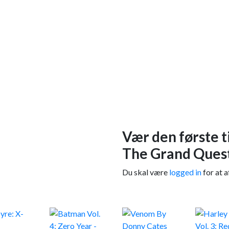
Vær den første t
The Grand Quest
Du skal være
logged in
for at a