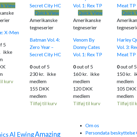
ck View
kanske
Quick View
Quick View
Quick 
erier
Amerikanske
Amerikanske
Amerikan
tegneserier
tegneserier
tegneseri
e: X-Men
Batman Vol. 4:
Venom By
Harley Q
f 5
Zero Year –
Donny Cates
Vol. 3: Re
.
ikke
Secret City HC
Vol. 1: Rex TP
Meat TP
m
KK
0
out of 5
0
out of 5
0
out of 5
m
230
kr.
ikke
160
kr.
ikke
150
kr.
ik
til kurv
medlem
medlem
medlem
155
DKK
120
DKK
105
DKK
medlem
medlem
medlem
Tilføj til kurv
Tilføj til kurv
Tilføj til 
Om os
Persondata beskyttels
Amazing
Al Ewing
ics