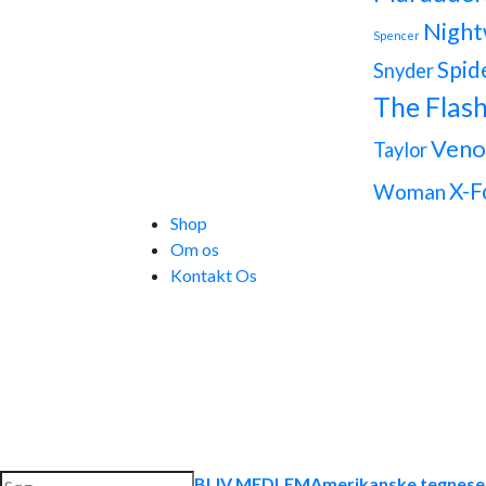
Night
Spencer
Spid
Snyder
The Flas
Ven
Taylor
X-F
Woman
Shop
Om os
Kontakt Os
Søg
BLIV MEDLEM
Amerikanske tegnese