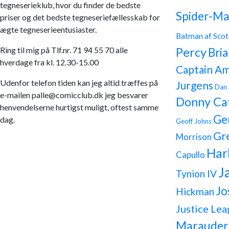
tegneserieklub, hvor du finder de bedste
Spider-Ma
priser og det bedste tegneseriefællesskab for
ægte tegneserieentusiaster.
Batman af Scot
Ring til mig på Tlf.nr. 71 94 55 70 alle
Percy
Bria
hverdage fra kl. 12.30-15.00
Captain Am
Udenfor telefon tiden kan jeg altid træffes på
Jurgens
Dan 
e-mailen palle@comicclub.dk jeg besvarer
Donny Ca
henvendelserne hurtigst muligt, oftest samme
Ge
dag.
Geoff Johns
Gr
Morrison
Har
Capullo
J
Tynion IV
Jo
Hickman
Justice Lea
Marauder