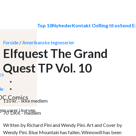
Top 10
Nyheder
Kontakt Os
Ring til os
Send E
Forside
/
Amerikanske tegneserier
Elfquest The Grand
Quest TP Vol. 10
DC Comics
110
kr.
- ikke medlem
gen varer i kurven.
70
DKK
- medlem
Written by Richard Pini and Wendy Pini. Art and Cover by
Wendy Pini. Blue Mountain has fallen, Winnowill has been