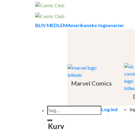
Skip
to
content
BLIV MEDLEM
Amerikanske tegneserier
Marvel Comics
Søg
Log ind
In
efter:
Kurv