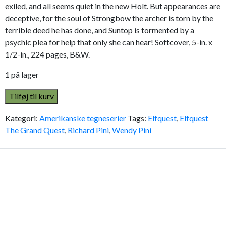
exiled, and all seems quiet in the new Holt. But appearances are
deceptive, for the soul of Strongbow the archer is torn by the
terrible deed he has done, and Suntop is tormented by a
psychic plea for help that only she can hear! Softcover, 5-in. x
1/2-in., 224 pages, B&W.
1 på lager
Tilføj til kurv
Kategori:
Amerikanske tegneserier
Tags:
Elfquest
,
Elfquest
The Grand Quest
,
Richard Pini
,
Wendy Pini