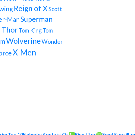
Reign of X
wing
Scott
Superman
er-Man
h
Thor
Tom King
Tom
Wolverine
om
Wonder
X-Men
orce
rier
Top 10
Nyheder
Kontakt Os
Ring til os
Send E-mail
Lo