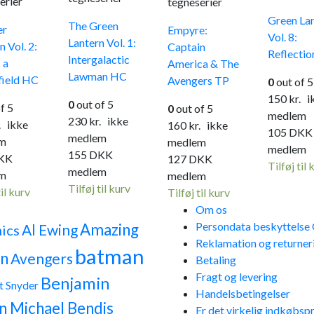
erier
tegneserier
Green La
The Green
er
Empyre:
Vol. 8:
Lantern Vol. 1:
Vol. 2:
Captain
Reflectio
Intergalactic
 a
America & The
Lawman HC
field HC
Avengers TP
0
out of 5
150
kr.
ik
0
out of 5
f 5
0
out of 5
medlem
230
kr.
ikke
.
ikke
160
kr.
ikke
105
DKK
medlem
m
medlem
medlem
155
DKK
KK
127
DKK
Tilføj til 
medlem
m
medlem
Tilføj til kurv
til kurv
Tilføj til kurv
Om os
Persondata beskyttels
Amazing
Al Ewing
ics
Reklamation og returner
batman
n
Avengers
Betaling
Fragt og levering
Benjamin
t Snyder
Handelsbetingelser
n Michael Bendis
Er det virkelig indkøbspr