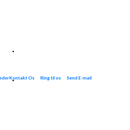
eder
Kontakt Os
Ring til os
Send E-mail