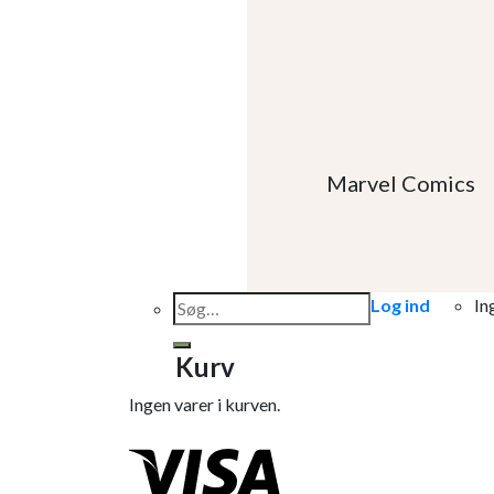
Marvel Comics
Søg
Log ind
In
efter:
Kurv
Ingen varer i kurven.