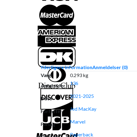
Yderligere information
Anmeldelser (0)
Vægt
0.293 kg
136
Antal sider
2021-2025
Dato
Jed MacKay
Forfatter
Marvel
Forlag
Paperback
Format