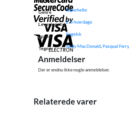
Superhelte
Genre
2-5 hverdage
Leveringstid
Engelsk
Sprog
Andy MacDonald
,
Pasqual Ferr
Tegner
Anmeldelser
Der er endnu ikke nogle anmeldelser.
Relaterede varer