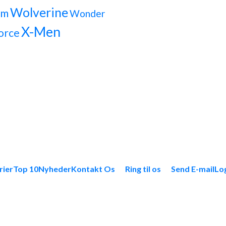
Wolverine
om
Wonder
X-Men
orce
rier
Top 10
Nyheder
Kontakt Os
Ring til os
Send E-mail
Lo