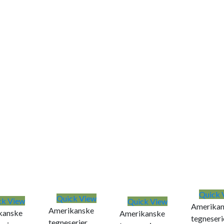
Quick 
Quick View
ck View
Quick View
Amerikan
Amerikanske
kanske
Amerikanske
tegneseri
tegneserier