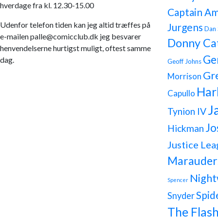
hverdage fra kl. 12.30-15.00
Captain Am
Udenfor telefon tiden kan jeg altid træffes på
Jurgens
Dan 
e-mailen palle@comicclub.dk jeg besvarer
Donny Ca
henvendelserne hurtigst muligt, oftest samme
Ge
dag.
Geoff Johns
Gr
Morrison
Har
Capullo
J
Tynion IV
Jo
Hickman
Justice Lea
Marauder
Night
Spencer
Spid
Snyder
The Flas