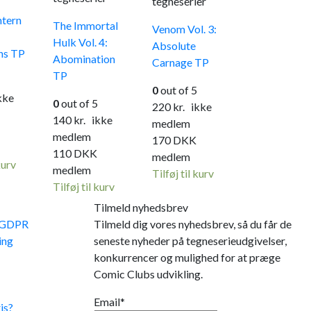
tegneserier
ntern
The Immortal
Venom Vol. 3:
Hulk Vol. 4:
Absolute
ns TP
Abomination
Carnage TP
TP
0
out of 5
ke
0
out of 5
220
kr.
ikke
140
kr.
ikke
medlem
medlem
170
DKK
110
DKK
medlem
kurv
medlem
Tilføj til kurv
Tilføj til kurv
Tilmeld nyhedsbrev
e GDPR
Tilmeld dig vores nyhedsbrev, så du får de
ing
seneste nyheder på tegneserieudgivelser,
konkurrencer og mulighed for at præge
Comic Clubs udvikling.
Email*
is?