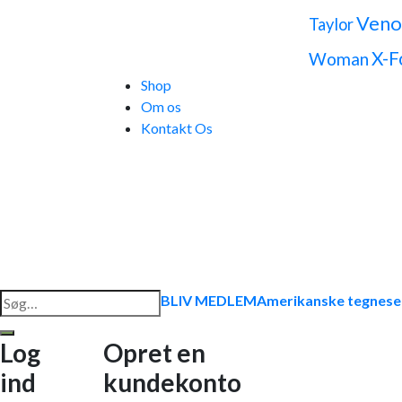
Ven
Taylor
X-F
Woman
Shop
Om os
Kontakt Os
Søg
BLIV MEDLEM
Amerikanske tegnese
efter:
Log
Opret en
ind
kundekonto