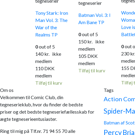
tegnes
tegneserier
tegneserier
Wond
Tony Stark: Iron
Batman Vol. 3: I
Woman 
Man Vol. 3: The
Am Bane TP
Love is
War of the
0
out of 5
Battle
Realms TP
150
kr.
ikke
0
out o
0
out of 5
medlem
230
kr
140
kr.
ikke
105
DKK
medle
medlem
medlem
155
D
110
DKK
Tilføj til kurv
medle
medlem
Tilføj 
Tilføj til kurv
Om os
Tags
Velkommen til Comic Club, din
Action Com
tegneserieklub, hvor du finder de bedste
Spider-Ma
priser og det bedste tegneseriefællesskab for
ægte tegneserieentusiaster.
Batman af Scot
Ring til mig på Tlf.nr. 71 94 55 70 alle
Percy
Bria