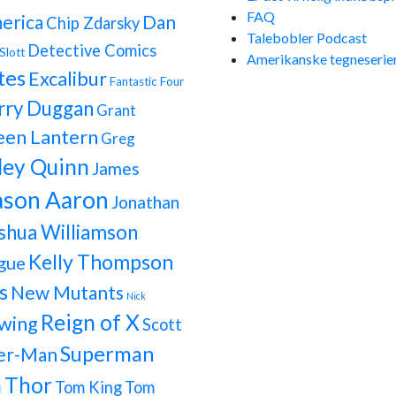
FAQ
erica
Dan
Chip Zdarsky
Talebobler Podcast
Detective Comics
Slott
Amerikanske tegneserier
tes
Excalibur
Fantastic Four
rry Duggan
Grant
een Lantern
Greg
ley Quinn
James
ason Aaron
Jonathan
shua Williamson
Kelly Thompson
gue
s
New Mutants
Nick
Reign of X
wing
Scott
Superman
er-Man
h
Thor
Tom King
Tom