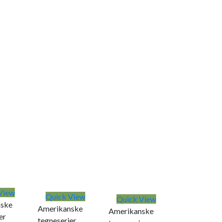
View
Quick View
Quick View
ske
Amerikanske
Amerikanske
er
tegneserier