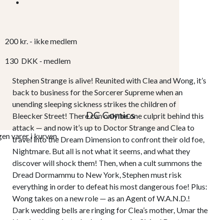
200
kr.
- ikke medlem
130
DKK
- medlem
Stephen Strange is alive! Reunited with Clea and Wong, it’s
back to business for the Sorcerer Supreme when an
unending sleeping sickness strikes the children of
DC Comics
Bleecker Street! There can only be one culprit behind this
attack — and now it’s up to Doctor Strange and Clea to
gen varer i kurven.
travel into the Dream Dimension to confront their old foe,
Nightmare. But all is not what it seems, and what they
discover will shock them! Then, when a cult summons the
Dread Dormammu to New York, Stephen must risk
everything in order to defeat his most dangerous foe! Plus:
Wong takes on a new role — as an Agent of W.A.N.D.!
Dark wedding bells are ringing for Clea’s mother, Umar the