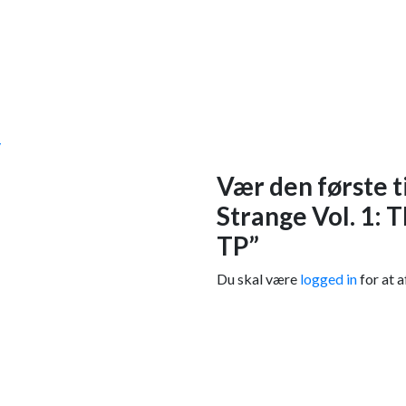
y
Vær den første t
Strange Vol. 1: 
TP”
Du skal være
logged in
for at a