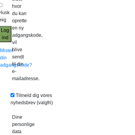
hvor
Husk
du kan
mig
oprette
en ny
Log
adgangskode,
ind
vil
blive
Mistet
sendt
din
til din
adgangskode?
e-
mailadresse.
Tilmeld dig vores
nyhedsbrev
(valgfri)
Dine
personlige
data