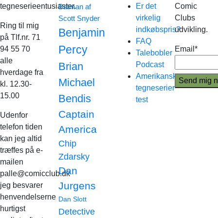
tegneserieentusiaster.
Er det
Comic
Batman af
virkelig
Clubs
Scott Snyder
Ring til mig
indkøbspris?
udvikling.
Benjamin
på Tlf.nr. 71
FAQ
Percy
94 55 70
Email*
Talebobler
alle
Brian
Podcast
hverdage fra
Amerikanske
Michael
kl. 12.30-
tegneserier
15.00
Bendis
test
Captain
Udenfor
telefon tiden
America
kan jeg altid
Chip
træffes på e-
Zdarsky
mailen
Dan
palle@comicclub.dk
Jurgens
jeg besvarer
henvendelserne
Dan Slott
hurtigst
Detective