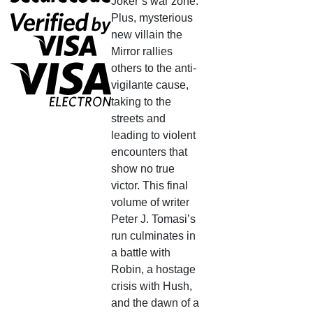
Joker’s war zone.
Plus, mysterious
new villain the
Mirror rallies
others to the anti-
vigilante cause,
taking to the
streets and
leading to violent
encounters that
show no true
victor. This final
volume of writer
Peter J. Tomasi’s
run culminates in
a battle with
Robin, a hostage
crisis with Hush,
and the dawn of a