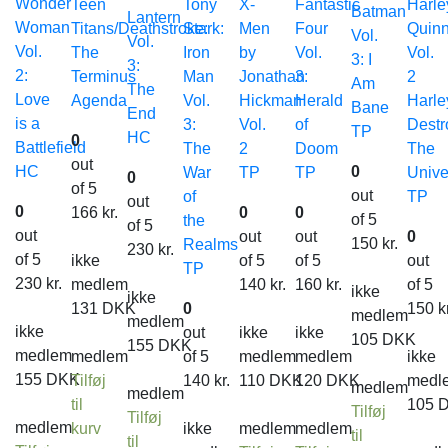
Wonder
Teen
Tony
X-
Fantastic
Harle
Batman
Lantern
Woman
Titans/Deathstroke:
Stark:
Men
Four
Quin
Vol.
Vol.
Vol.
The
Iron
by
Vol.
Vol.
3: I
3:
2:
Terminus
Man
Jonathan
3:
2
Am
The
Love
Agenda
Vol.
Hickman
Herald
Harle
Bane
End
is a
3:
Vol.
of
Destr
TP
HC
0
Battlefield
The
2
Doom
The
out
HC
0
War
TP
TP
Unive
0
of 5
out
of
TP
out
0
166
kr.
0
0
of 5
the
of 5
out
out
out
0
150
kr.
Realms
230
kr.
of 5
ikke
of 5
of 5
out
TP
230
kr.
medlem
140
kr.
160
kr.
of 5
ikke
ikke
131
DKK
0
150
k
medlem
medlem
ikke
out
ikke
ikke
105
DKK
155
DKK
medlem
medlem
of 5
medlem
medlem
ikke
155
DKK
Tilføj
140
kr.
110
DKK
120
DKK
medl
medlem
medlem
til
105
Tilføj
Tilføj
medlem
kurv
ikke
medlem
medlem
til
til