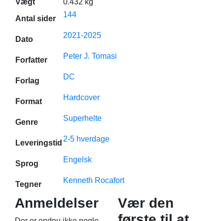
Vægt
0.432 kg
144
Antal sider
2021-2025
Dato
Peter J. Tomasi
Forfatter
DC
Forlag
Hardcover
Format
Superhelte
Genre
2-5 hverdage
Leveringstid
Engelsk
Sprog
Kenneth Rocafort
Tegner
Anmeldelser
Vær den
første til at
Der er endnu ikke nogle