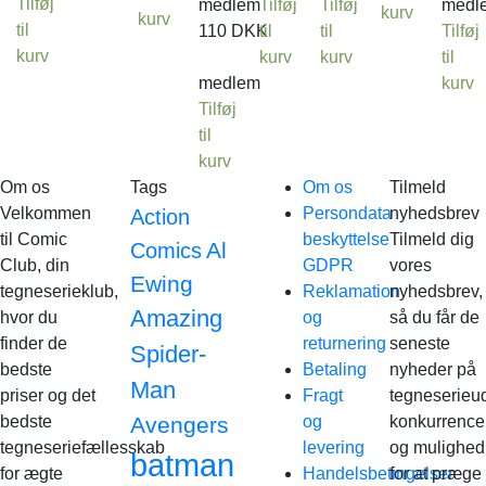
Tilføj
medlem
Tilføj
Tilføj
medl
kurv
kurv
til
110
DKK
til
til
Tilføj
kurv
kurv
kurv
til
medlem
kurv
Tilføj
til
kurv
Om os
Tags
Om os
Tilmeld
Velkommen
Persondata
nyhedsbrev
Action
til Comic
beskyttelse
Tilmeld dig
Al
Comics
Club, din
GDPR
vores
Ewing
tegneserieklub,
Reklamation
nyhedsbrev,
Amazing
hvor du
og
så du får de
finder de
returnering
seneste
Spider-
bedste
Betaling
nyheder på
Man
priser og det
Fragt
tegneserieud
bedste
Avengers
og
konkurrence
tegneseriefællesskab
levering
og mulighed
batman
for ægte
Handelsbetingelser
for at præge