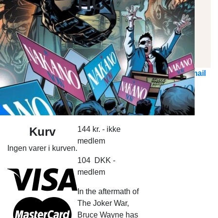
HC
Marvel Comics
DC Comics
Top 10
Nyheder
Kontakt Os
Ring til os
Send E-mail
Søg
Log ind
efter:
Ingen varer i kurven.
Kurv
144
kr.
- ikke
medlem
Ingen varer i kurven.
104
DKK
-
medlem
In the aftermath of
The Joker War,
Bruce Wayne has