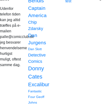
Bendis
test
Captain
Udenfor
telefon tiden
America
kan jeg altid
Chip
træffes på e-
Zdarsky
mailen
Dan
palle@comicclub.dk
Jurgens
jeg besvarer
henvendelserne
Dan Slott
hurtigst
Detective
muligt, oftest
Comics
samme dag.
Donny
Cates
Excalibur
Fantastic
Four
Geoff
Johns