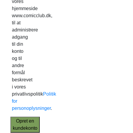
vores
hjemmeside
www.comicclub.dk,
til at
administrere
adgang
til din
konto
og til
andre
formål
beskrevet
i vores
privatlivspolitik
Politik
for
personoplysninger
.
Opret en
kundekonto