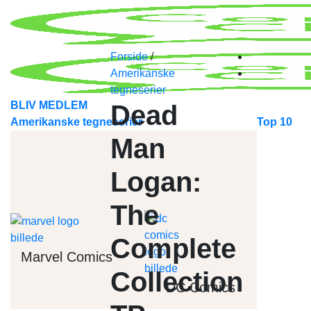
Skip
to
content
Forside
/
Amerikanske
tegneserier
BLIV MEDLEM
Dead
Amerikanske tegneserier
Top 10
Man
Logan:
The
Complete
Marvel Comics
Collection
DC Comics