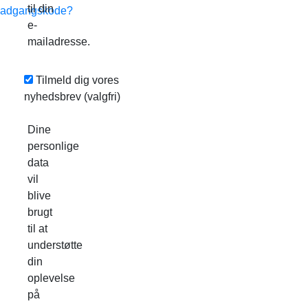
til din
adgangskode?
e-
mailadresse.
Tilmeld dig vores
nyhedsbrev
(valgfri)
Dine
personlige
data
vil
blive
brugt
til at
understøtte
din
oplevelse
på