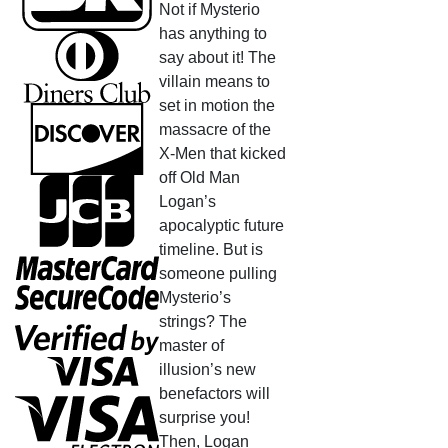
Not if Mysterio
has anything to
say about it! The
villain means to
set in motion the
massacre of the
X-Men that kicked
off Old Man
Logan’s
apocalyptic future
timeline. But is
someone pulling
Mysterio’s
strings? The
master of
illusion’s new
benefactors will
surprise you!
Then, Logan