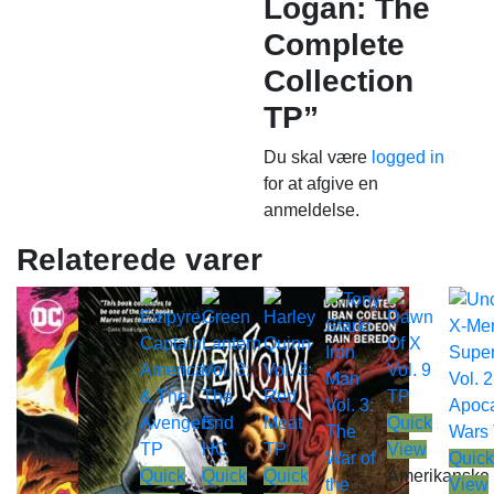
Logan: The
Complete
Collection
TP”
Du skal være
logged in
for at afgive en
anmeldelse.
Relaterede varer
Quick
View
Quick
Quick
Quick
Quick
Amerikanske
View