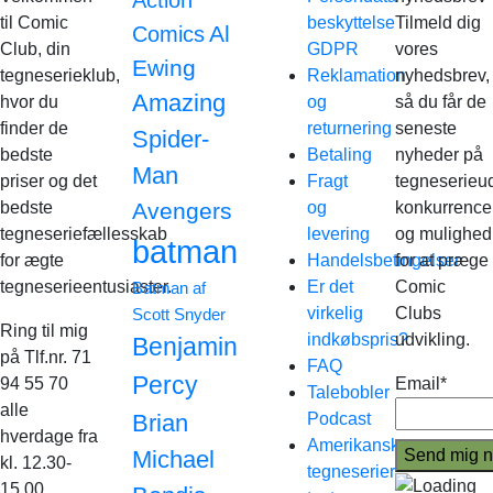
Action
til Comic
beskyttelse
Tilmeld dig
Al
Comics
Club, din
GDPR
vores
Ewing
tegneserieklub,
Reklamation
nyhedsbrev,
Amazing
hvor du
og
så du får de
finder de
returnering
seneste
Spider-
bedste
Betaling
nyheder på
Man
priser og det
Fragt
tegneserieud
bedste
Avengers
og
konkurrence
tegneseriefællesskab
levering
og mulighed
batman
for ægte
Handelsbetingelser
for at præge
tegneserieentusiaster.
Er det
Comic
Batman af
virkelig
Clubs
Scott Snyder
Ring til mig
indkøbspris?
udvikling.
Benjamin
på Tlf.nr. 71
FAQ
Percy
94 55 70
Email*
Talebobler
alle
Brian
Podcast
hverdage fra
Amerikanske
Michael
kl. 12.30-
tegneserier
15.00