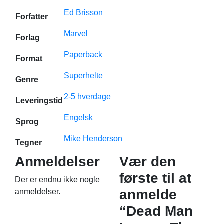
Ed Brisson
Forfatter
Marvel
Forlag
Paperback
Format
Superhelte
Genre
2-5 hverdage
Leveringstid
Engelsk
Sprog
Mike Henderson
Tegner
Anmeldelser
Vær den
første til at
Der er endnu ikke nogle
anmelde
anmeldelser.
“Dead Man