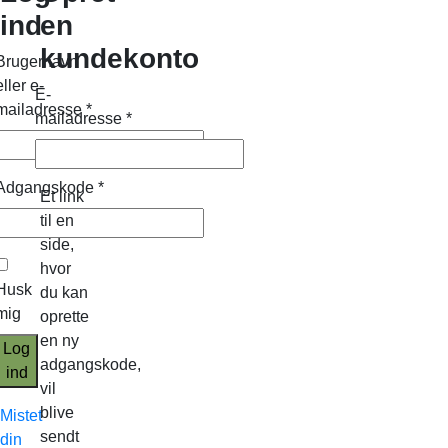
ind
en
kundekonto
Brugernavn
eller e-
E-
mailadresse
*
mailadresse
*
Adgangskode
*
Et link
til en
side,
hvor
Husk
du kan
mig
oprette
en ny
Log
adgangskode,
ind
vil
blive
Mistet
sendt
din