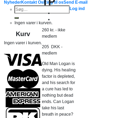
TP
Nyheder
Kontakt Os
Ring til os
Send E-mail
Søg
Log ind
efter:
Ingen varer i kurven.
260
kr.
- ikke
Kurv
medlem
Ingen varer i kurven.
205
DKK
-
medlem
Old Man Logan is
dying. His healing
factor is depleted,
and his search for
a cure has led to
nothing but dead
ends. Can Logan
take his last
breath in peace?