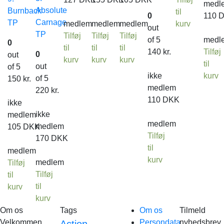
medl
Absolute
Burnback
til
0
110
Carnage
TP
medlem
medlem
medlem
kurv
out
TP
Tilføj
Tilføj
Tilføj
of 5
medl
0
til
til
til
140
kr.
Tilføj
0
out
kurv
kurv
kurv
til
out
of 5
ikke
kurv
of 5
150
kr.
medlem
220
kr.
110
DKK
ikke
ikke
medlem
medlem
medlem
105
DKK
Tilføj
170
DKK
til
medlem
kurv
medlem
Tilføj
Tilføj
til
til
kurv
kurv
Om os
Tags
Om os
Tilmeld
Velkommen
Persondata
nyhedsbrev