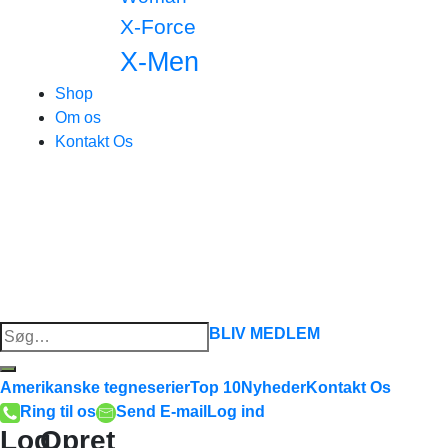
X-Force
X-Men
Shop
Om os
Kontakt Os
Søg
BLIV MEDLEM
efter:
Amerikanske tegneserier
Top 10
Nyheder
Kontakt Os
Ring til os
Send E-mail
Log ind
Log
Opret