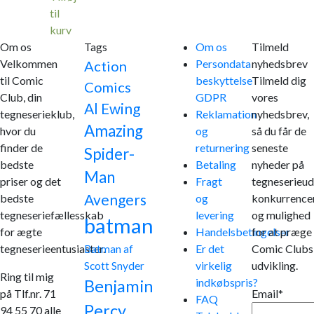
til
kurv
Om os
Tags
Om os
Tilmeld
Velkommen
Persondata
nyhedsbrev
Action
til Comic
beskyttelse
Tilmeld dig
Comics
Club, din
GDPR
vores
Al Ewing
tegneserieklub,
Reklamation
nyhedsbrev,
Amazing
hvor du
og
så du får de
finder de
returnering
seneste
Spider-
bedste
Betaling
nyheder på
Man
priser og det
Fragt
tegneserieud
Avengers
bedste
og
konkurrence
tegneseriefællesskab
levering
og mulighed
batman
for ægte
Handelsbetingelser
for at præge
tegneserieentusiaster.
Er det
Comic Clubs
Batman af
virkelig
udvikling.
Scott Snyder
Ring til mig
indkøbspris?
Benjamin
på Tlf.nr. 71
Email*
FAQ
Percy
94 55 70 alle