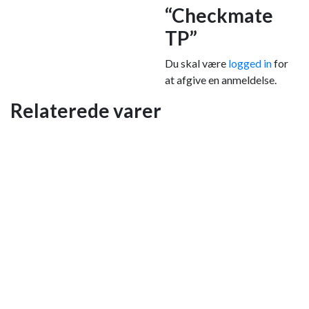
“Checkmate
TP”
Du skal være
logged in
for
at afgive en anmeldelse.
Relaterede varer