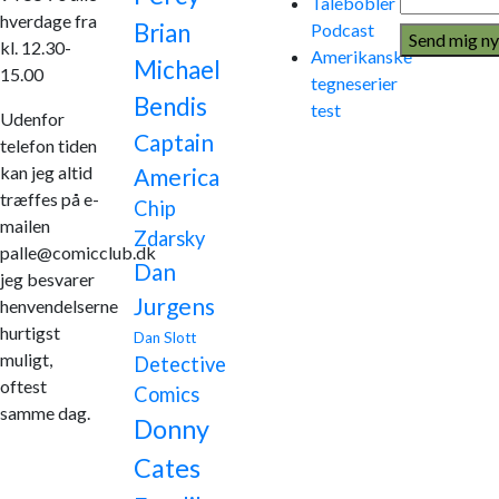
Talebobler
hverdage fra
Brian
Podcast
kl. 12.30-
Amerikanske
Michael
15.00
tegneserier
Bendis
test
Udenfor
Captain
telefon tiden
kan jeg altid
America
træffes på e-
Chip
mailen
Zdarsky
palle@comicclub.dk
Dan
jeg besvarer
Jurgens
henvendelserne
hurtigst
Dan Slott
muligt,
Detective
oftest
Comics
samme dag.
Donny
Cates