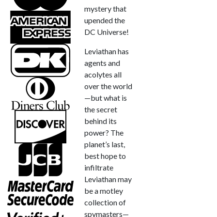
mystery that
upended the
DC Universe!
Leviathan has
agents and
acolytes all
over the world
—but what is
the secret
behind its
power? The
planet’s last,
best hope to
infiltrate
Leviathan may
be a motley
collection of
spymasters—