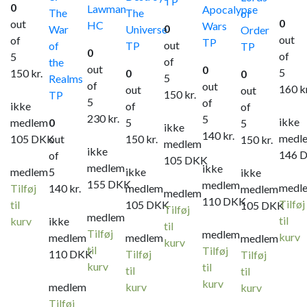
TP
0
Lawman
Apocalypse
The
The
of
0
out
HC
Wars
0
War
Universe
Order
out
of
TP
out
of
TP
TP
0
of
5
of
the
out
0
5
150
kr.
0
0
5
Realms
of
out
160
k
out
out
150
kr.
TP
5
of
ikke
of
of
230
kr.
5
ikke
medlem
0
5
5
ikke
140
kr.
medl
105
DKK
out
150
kr.
150
kr.
medlem
ikke
146
of
105
DKK
medlem
ikke
medlem
5
ikke
ikke
155
DKK
medlem
medl
Tilføj
140
kr.
medlem
medlem
medlem
110
DKK
Tilføj
til
105
DKK
105
DKK
Tilføj
medlem
til
kurv
ikke
til
Tilføj
medlem
kurv
medlem
medlem
medlem
kurv
til
Tilføj
110
DKK
Tilføj
Tilføj
kurv
til
til
til
kurv
medlem
kurv
kurv
Tilføj