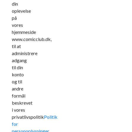
din
oplevelse
på
vores
hjemmeside
www.comicclub.dk,
til at
administrere
adgang
til din
konto
og til
andre
formål
beskrevet
i vores
privatlivspolitik
Politik
for
personoplysninger
.