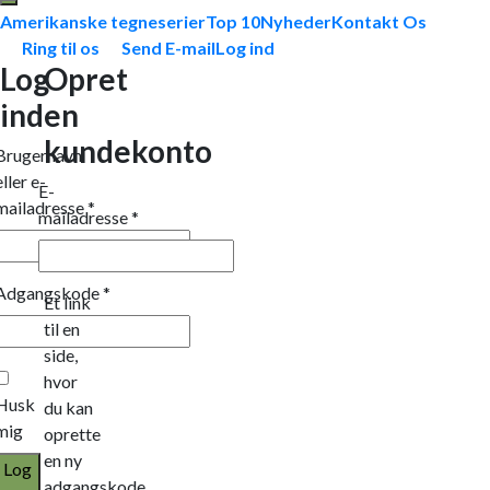
Amerikanske tegneserier
Top 10
Nyheder
Kontakt Os
Ring til os
Send E-mail
Log ind
Log
Opret
ind
en
kundekonto
Brugernavn
eller e-
E-
mailadresse
*
mailadresse
*
Adgangskode
*
Et link
til en
side,
hvor
Husk
du kan
mig
oprette
en ny
Log
adgangskode,