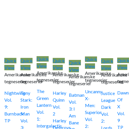
Quick
Quick
Quic
Quick
Quick
Quick
Quick
Quick
View
View
View
View
View
View
View
View
Amerikanske
Amerikanske
Amer
Amerikanske
Amerikanske
Amerikanske
Amerikanske
Amerikanske
tegneserier
tegneserier
tegne
tegneserier
tegneserier
tegneserier
tegneserier
tegneserier
The
Uncanny
Dawn
Nightwing
Tony
Harley
Justice
Batman
Green
X-
Of
Vol.
Stark:
Quinn
League
Vol.
Lantern
Men:
X
9:
Iron
Vol.
Dark
3: I
Vol.
Superior
Vol.
Burnback
Man
2
Vol.
Am
1:
Vol.
9
TP
Vol.
Harley
2:
Bane
Intergalactic
2:
TP
3:
Destroys
Lords