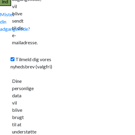
ind
vil
blive
Mistet
sendt
din
til din
adgangskode?
e-
mailadresse.
Tilmeld dig vores
nyhedsbrev
(valgfri)
Dine
personlige
data
vil
blive
brugt
til at
understøtte