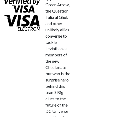
Green Arrow,
the Question,
Talia al Ghul,
and other
unlikely allies
converge to
tackle
Leviathan as
members of
the new
Checkmate—
but who is the
surprise hero
behind this
team? Big
clues to the
future of the
DC Universe