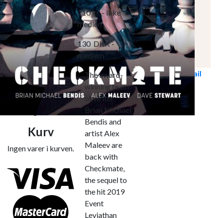
210
kr.
- ikke
Marvel Comics
medlem
130
DKK
-
DC Comics
medlem
Top 10
Nyheder
Kontakt Os
Ring til os
Send E-mail
The award-
Søg
Log ind
winning team
efter:
of writer
Brian Michael
Ingen varer i kurven.
Bendis and
Kurv
artist Alex
Maleev are
Ingen varer i kurven.
back with
Checkmate,
the sequel to
the hit 2019
Event
Leviathan