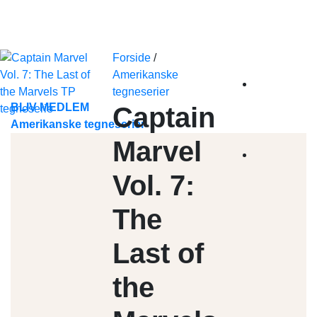
Skip
to
content
Forside
/
Amerikanske
tegneserier
BLIV MEDLEM
Captain
Amerikanske tegneserier
Marvel
Vol. 7:
The
Last of
the