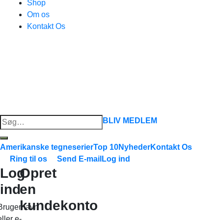
Shop
Om os
Kontakt Os
Søg
BLIV MEDLEM
efter:
Amerikanske tegneserier
Top 10
Nyheder
Kontakt Os
Ring til os
Send E-mail
Log ind
Log
Opret
ind
en
kundekonto
Brugernavn
eller e-