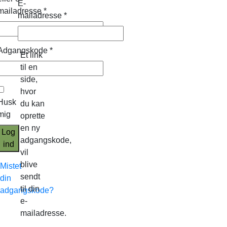
E-
mailadresse
*
mailadresse
*
Adgangskode
*
Et link
til en
side,
hvor
Husk
du kan
mig
oprette
en ny
Log
adgangskode,
ind
vil
blive
Mistet
sendt
din
til din
adgangskode?
e-
mailadresse.