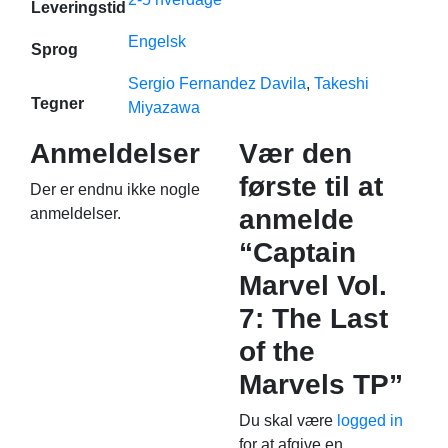
Leveringstid
Engelsk
Sprog
Sergio Fernandez Davila
,
Takeshi
Tegner
Miyazawa
Anmeldelser
Vær den
første til at
Der er endnu ikke nogle
anmelde
anmeldelser.
“Captain
Marvel Vol.
7: The Last
of the
Marvels TP”
Du skal være
logged in
for at afgive en