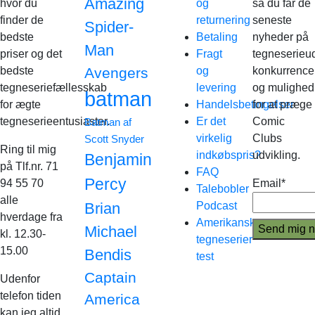
Amazing
hvor du
og
så du får de
finder de
returnering
seneste
Spider-
bedste
Betaling
nyheder på
Man
priser og det
Fragt
tegneserieud
bedste
Avengers
og
konkurrence
tegneseriefællesskab
levering
og mulighed
batman
for ægte
Handelsbetingelser
for at præge
tegneserieentusiaster.
Er det
Comic
Batman af
virkelig
Clubs
Scott Snyder
Ring til mig
indkøbspris?
udvikling.
Benjamin
på Tlf.nr. 71
FAQ
Percy
94 55 70
Email*
Talebobler
alle
Brian
Podcast
hverdage fra
Amerikanske
Michael
kl. 12.30-
tegneserier
15.00
Bendis
test
Captain
Udenfor
telefon tiden
America
kan jeg altid