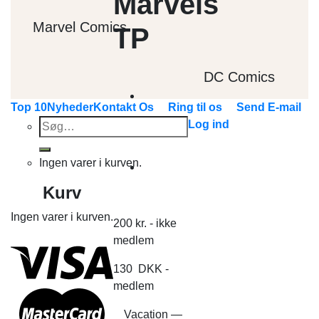
Marvels
Marvel Comics
TP
DC Comics
Top 10
Nyheder
Kontakt Os
Ring til os
Send E-mail
Søg
Log ind
efter:
Ingen varer i kurven.
Kurv
Ingen varer i kurven.
200
kr.
- ikke
medlem
130
DKK
-
medlem
Vacation —