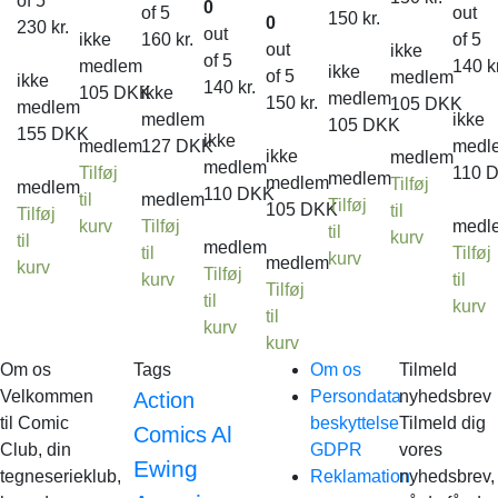
of 5
0
of 5
out
150
kr.
0
230
kr.
out
ikke
160
kr.
of 5
out
ikke
of 5
medlem
140
k
ikke
of 5
medlem
ikke
140
kr.
105
DKK
ikke
medlem
150
kr.
105
DKK
medlem
medlem
ikke
105
DKK
155
DKK
ikke
medlem
127
DKK
medl
ikke
medlem
medlem
Tilføj
110
medlem
medlem
Tilføj
medlem
110
DKK
til
medlem
Tilføj
105
DKK
til
Tilføj
kurv
Tilføj
medl
til
kurv
til
medlem
til
Tilføj
kurv
medlem
kurv
Tilføj
kurv
til
Tilføj
til
kurv
til
kurv
kurv
Om os
Tags
Om os
Tilmeld
Velkommen
Persondata
nyhedsbrev
Action
til Comic
beskyttelse
Tilmeld dig
Al
Comics
Club, din
GDPR
vores
Ewing
tegneserieklub,
Reklamation
nyhedsbrev,