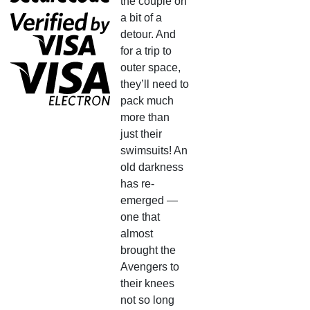
the couple on
a bit of a
detour. And
for a trip to
outer space,
they’ll need to
pack much
more than
just their
swimsuits! An
old darkness
has re-
emerged —
one that
almost
brought the
Avengers to
their knees
not so long