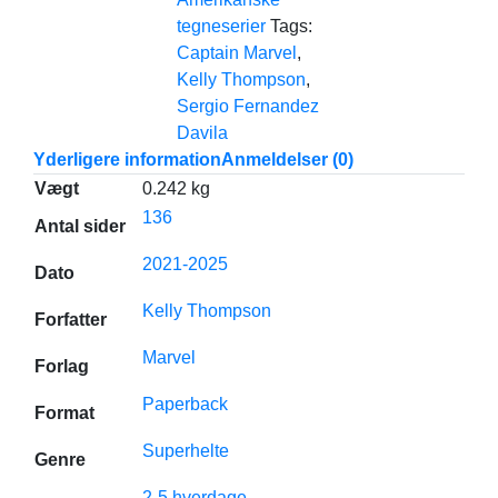
tegneserier
Tags:
Captain Marvel
,
Kelly Thompson
,
Sergio Fernandez
Davila
Yderligere information
Anmeldelser (0)
Vægt
0.242 kg
136
Antal sider
2021-2025
Dato
Kelly Thompson
Forfatter
Marvel
Forlag
Paperback
Format
Superhelte
Genre
2-5 hverdage