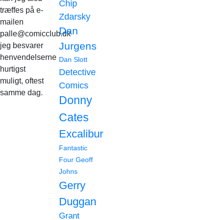
Chip
træffes på e-
Zdarsky
mailen
Dan
palle@comicclub.dk
Jurgens
jeg besvarer
henvendelserne
Dan Slott
hurtigst
Detective
muligt, oftest
Comics
samme dag.
Donny
Cates
Excalibur
Fantastic
Four
Geoff
Johns
Gerry
Duggan
Grant