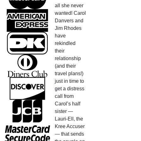
all she never
wanted! Carol
Danvers and
Jim Rhodes
have
rekindled
their
relationship
(and their
travel plans!)
just in time to
get a distress
call from
Carol’s half
sister —
Lauri-Ell, the
Kree Accuser
— that sends