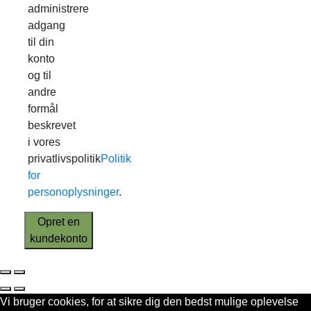
administrere
adgang
til din
konto
og til
andre
formål
beskrevet
i vores
privatlivspolitik
Politik
for
personoplysninger
.
Opret en
kundekonto
Vi bruger cookies, for at sikre dig den bedst mulige oplevelse